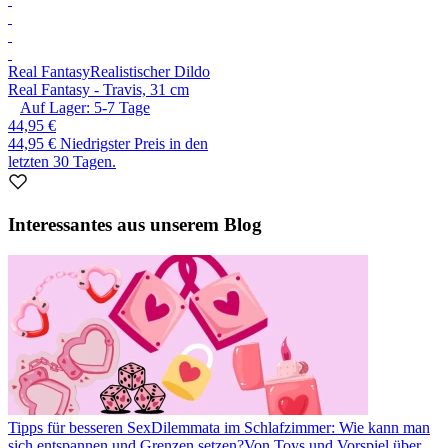
Real Fantasy
Realistischer Dildo
Real Fantasy - Travis, 31 cm
Auf Lager:
5-7
Tage
44,95 €
44,95 €
Niedrigster Preis in den
letzten 30 Tagen.
Interessantes aus unserem Blog
Tipps für besseren Sex
Dilemmata im Schlafzimmer: Wie kann man
sich entspannen und Grenzen setzen?
Von Toys und Vorspiel über