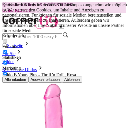
Damit Ihr Erlebnis in unserem Onlineshop so angenehm wie möglich
😽
Svakom Klitty: 15 € GÜNSTIGER
ist.
Wir verwenden Cookies, um Inhalte und Anzeigen zu
Code: KLITTY →
personalisieren, Funktionen für soziale Medien bereitzustellen und
unseren Datenverkehr zu analysieren. Außerdem geben wir
Informationen über Ihre Nutzung unserer Website an unsere Partner
für soziale Medi
Erforderlich
Startseite
Funktional
Für Sie
Statistiken
Dildos
Marketing
Realistische Dildos
Dildo B Yours Plus - Thrill 'n Drill, Rosa
Alle erlauben
Auswahl erlauben
Ablehnen