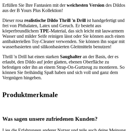
Erfüllen Sie Ihre Fantasien mit der
weichesten Version
des Dildos
aus der B Yours Plus Kollektion!
Dieser rosa
realistische Dildo Thrill 'n Drill
ist handgefertigt und
frei von Phthalaten, Latex und Geruch. Er besteht aus
körperfreundlichem
TPE
-Material, das sich leicht mit lauwarmem
Wasser und milder Seife reinigen lässt oder Sie können auch einen
antibakteriellen Toy-Cleaner verwenden. Sie können ihn sogar mit
wasserbasierten und silikonbasierten Gleitmitteln benutzen!
Thrill 'n Drill hat einen starken
Saughalter
an der Basis, der es
erlaubt, den Dildo auf jeder glatten, ebenen Oberfläche zu
befestigen oder ihn an einem Strap-On-Gurtzeug zu montieren. So
können Sie freihändig Spaß haben und sich voll und ganz dem
Vergnügen hingeben.
Produktmerkmale
Was sagen unsere zufriedenen Kunden?
Lies die Erfahrungen anderer Nutzer und teile auch deine Meinung.