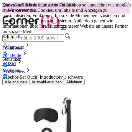
Damit Ihr Erlebnis in unserem Onlineshop so angenehm wie möglich
😽
Svakom Klitty: 15 € GÜNSTIGER
ist.
Wir verwenden Cookies, um Inhalte und Anzeigen zu
Code: KLITTY →
personalisieren, Funktionen für soziale Medien bereitzustellen und
unseren Datenverkehr zu analysieren. Außerdem geben wir
Informationen über Ihre Nutzung unserer Website an unsere Partner
für soziale Medi
Erforderlich
Startseite
Funktional
Für Beide
Statistiken
BDSM
Marketing
BDSM Sets
Zubehör-Set Ouch! Introductory 1 schwarz
Alle erlauben
Auswahl erlauben
Ablehnen