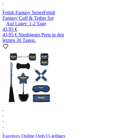
Fetish Fantasy Series
Fetish
Fantasy Cuff & Tether Set
Auf Lager:
1-2
Tage
43,95 €
43,95 €
Niedrigster Preis in den
letzten 30 Tagen.
Easytoys Online Only
11-teiliges