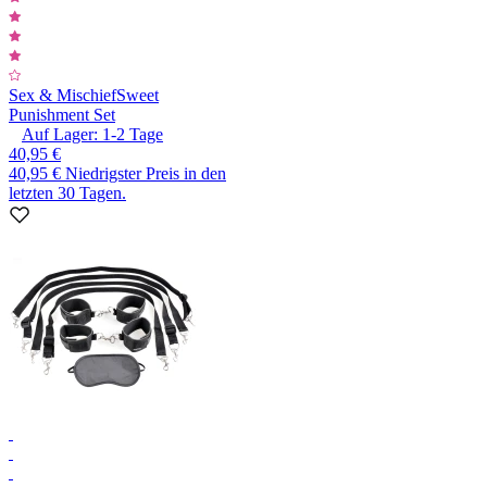
Sex & Mischief
Sweet
Punishment Set
Auf Lager:
1-2
Tage
40,95 €
40,95 €
Niedrigster Preis in den
letzten 30 Tagen.