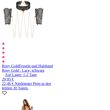
Rosy Gold
Fesseln und Halsband
Rosy Gold - Lace, schwarz
Auf Lager:
1-2
Tage
29,95 €
22,46 €
Niedrigster Preis in den
letzten 30 Tagen.