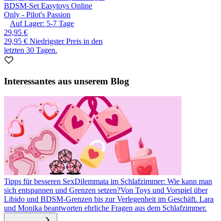
BDSM-Set Easytoys Online
Only - Pilot's Passion
Auf Lager:
5-7
Tage
29,95 €
29,95 €
Niedrigster Preis in den
letzten 30 Tagen.
Interessantes aus unserem Blog
Tipps für besseren Sex
Dilemmata im Schlafzimmer: Wie kann man
sich entspannen und Grenzen setzen?
Von Toys und Vorspiel über
Libido und BDSM-Grenzen bis zur Verlegenheit im Geschäft. Lara
und Monika beantworten ehrliche Fragen aus dem Schlafzimmer.