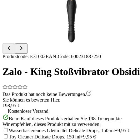
of
12
Item
Produktcode
:
E31002
EAN-Code
:
600231887250
1
of
Zalo - King Stoßvibrator Obsi
12
Das Produkt hat noch keine Bewertungen.
Sie können es bewerten
Hier.
198,95 €
Kostenloser Versand
Beim Kauf dieses Produkts erhalten Sie
198
Treuepunkte.
Wir empfehlen, dieses Produkt mit zu verwenden:
Wasserbasierendes Gleitmittel Delicate Drops, 150 ml
+9,95 €
Toy Cleaner Delicate Drops, 150 ml
+9,95 €