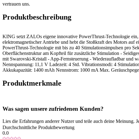
vertrauen uns.
Produktbeschreibung
KING setzt ZALOs eigene innovative PowerThrust-Technologie ein, di
elektromagnetischer Antriebe und hebt die Stoßkraft des Motors auf e
PowerThrust-Technologie mit bis zu 40 Stimulationsimpulsen pro Se
Oberflächenstruktur am Kopfteil für zusätzliche Stimulation - Seidi
mit Swarovski-Kristall - App-Fernsteuerung - Wiederaufladbar u
Nennspannung: 11,1 V Ladezeit: 4 Std. Vibrationsmodi: 4 Stimulation
Akkukapazität: 1400 mAh Nennstrom: 1000 mA Max. Geräuschpege
Produktmerkmale
Was sagen unsere zufriedenen Kunden?
Lies die Erfahrungen anderer Nutzer und teile auch deine Meinung. J
Durchschnittliche Produktbewertung
0.0