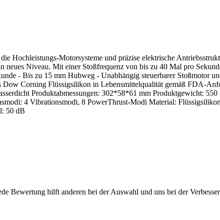
e Hochleistungs-Motorsysteme und präzise elektrische Antriebsstruktu
in neues Niveau. Mit einer Stoßfrequenz von bis zu 40 Mal pro Sekunde 
kunde - Bis zu 15 mm Hubweg - Unabhängig steuerbarer Stoßmotor und 
ges Dow Corning Flüssigsilikon in Lebensmittelqualität gemäß FDA-Anf
nd wasserdicht Produktabmessungen: 302*58*61 mm Produktgewicht: 
smodi: 4 Vibrationsmodi, 8 PowerThrust-Modi Material: Flüssigsilikon
l: 50 dB
ede Bewertung hilft anderen bei der Auswahl und uns bei der Verbesse