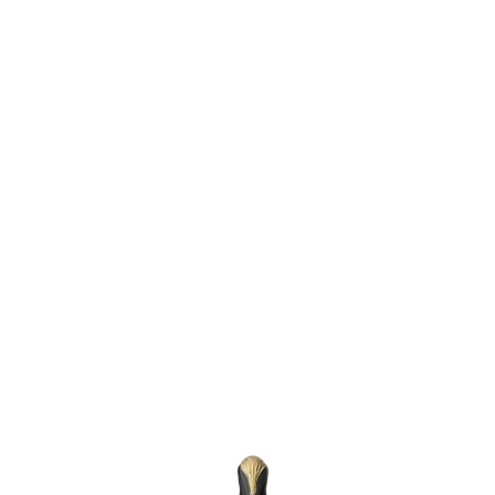
Item
1