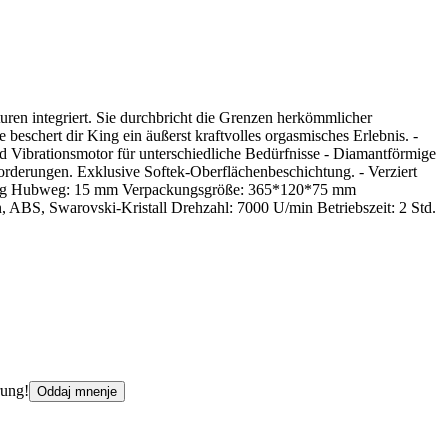
ren integriert. Sie durchbricht die Grenzen herkömmlicher
beschert dir King ein äußerst kraftvolles orgasmisches Erlebnis. -
Vibrationsmotor für unterschiedliche Bedürfnisse - Diamantförmige
orderungen. Exklusive Softek-Oberflächenbeschichtung. - Verziert
550 g Hubweg: 15 mm Verpackungsgröße: 365*120*75 mm
, ABS, Swarovski-Kristall Drehzahl: 7000 U/min Betriebszeit: 2 Std.
rung!
Oddaj mnenje