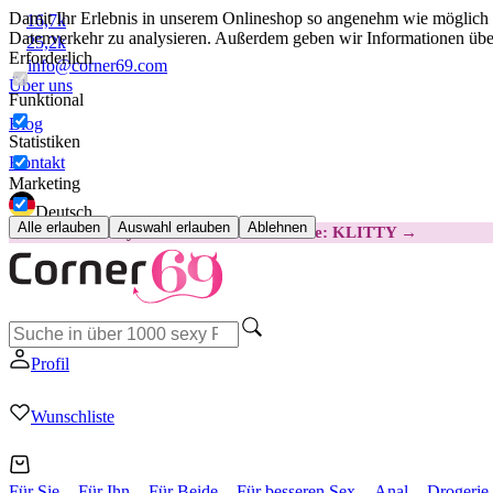
Damit Ihr Erlebnis in unserem Onlineshop so angenehm wie möglich i
16,7k
Datenverkehr zu analysieren. Außerdem geben wir Informationen über
25,2k
Erforderlich
info@corner69.com
Über uns
Funktional
Blog
Statistiken
Kontakt
Marketing
Deutsch
Alle erlauben
Auswahl erlauben
Ablehnen
😽
Svakom Klitty: 15 € GÜNSTIGER
Code: KLITTY →
Profil
Wunschliste
Für Sie
Für Ihn
Für Beide
Für besseren Sex
Anal
Drogerie