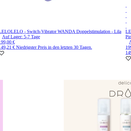
LELO
LELO - Switch-Vibrator WANDA Doppelstimulation - Lila
L
Auf Lager:
5-7
Tage
Pi
199,00 €
149,21 €
Niedrigster Preis in den letzten 30 Tagen.
19
14