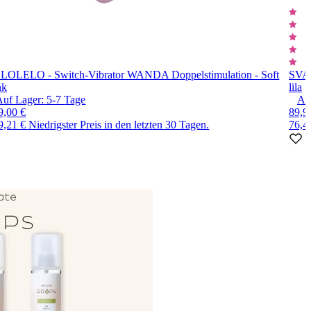
ELO
LELO - Switch-Vibrator WANDA Doppelstimulation - Soft
SV
nk
lila
Auf Lager:
5-7
Tage
Au
9,00 €
89,9
9,21 €
Niedrigster Preis in den letzten 30 Tagen.
76,4