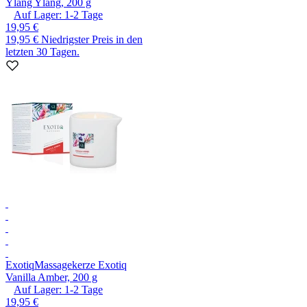
Ylang Ylang, 200 g
Auf Lager:
1-2
Tage
19,95 €
19,95 €
Niedrigster Preis in den
letzten 30 Tagen.
Exotiq
Massagekerze Exotiq
Vanilla Amber, 200 g
Auf Lager:
1-2
Tage
19,95 €