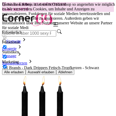
Damit Ihr Erlebnis in unserem Onlineshop so angenehm wie möglich
😽
Svakom Klitty: 15 € GÜNSTIGER
ist.
Wir verwenden Cookies, um Inhalte und Anzeigen zu
Code: KLITTY →
personalisieren, Funktionen für soziale Medien bereitzustellen und
unseren Datenverkehr zu analysieren. Außerdem geben wir
Informationen über Ihre Nutzung unserer Website an unsere Partner
für soziale Medi
Erforderlich
Startseite
Funktional
Drogerie
Statistiken
Massage
Marketing
Massagekerzen
XR Brands - Dark Drippers Fetisch-Tropfkerzen - Schwarz
Alle erlauben
Auswahl erlauben
Ablehnen