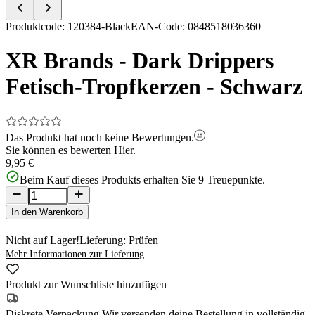
Item
Produktcode
:
120384-Black
EAN-Code
:
0848518036360
1
of
XR Brands - Dark Drippers
5
Fetisch-Tropfkerzen - Schwarz
Das Produkt hat noch keine Bewertungen.
Sie können es bewerten
Hier.
9,95 €
Beim Kauf dieses Produkts erhalten Sie
9
Treuepunkte.
In den Warenkorb
Nicht auf Lager!
Lieferung: Prüfen
Mehr Informationen zur Lieferung
Produkt zur Wunschliste hinzufügen
Diskrete Verpackung
Wir versenden deine Bestellung in vollständig