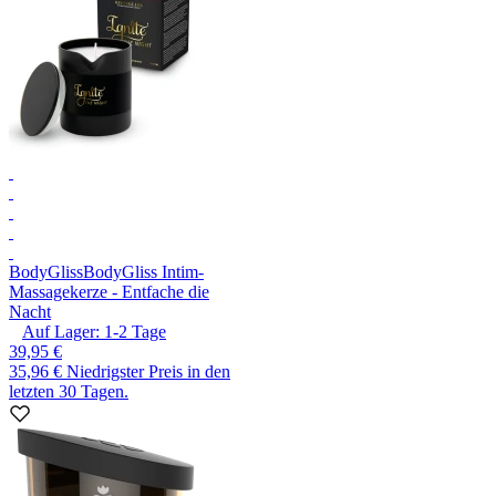
BodyGliss
BodyGliss Intim-
Massagekerze - Entfache die
Nacht
Auf Lager:
1-2
Tage
39,95 €
35,96 €
Niedrigster Preis in den
letzten 30 Tagen.