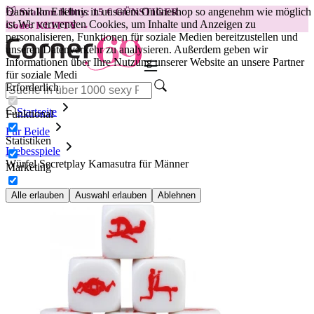
Damit Ihr Erlebnis in unserem Onlineshop so angenehm wie möglich
😽
Svakom Klitty: 15 € GÜNSTIGER
ist.
Wir verwenden Cookies, um Inhalte und Anzeigen zu
Code: KLITTY →
personalisieren, Funktionen für soziale Medien bereitzustellen und
unseren Datenverkehr zu analysieren. Außerdem geben wir
Informationen über Ihre Nutzung unserer Website an unsere Partner
für soziale Medi
Erforderlich
Startseite
Funktional
Für Beide
Statistiken
Liebesspiele
Würfel Secretplay Kamasutra für Männer
Marketing
Alle erlauben
Auswahl erlauben
Ablehnen