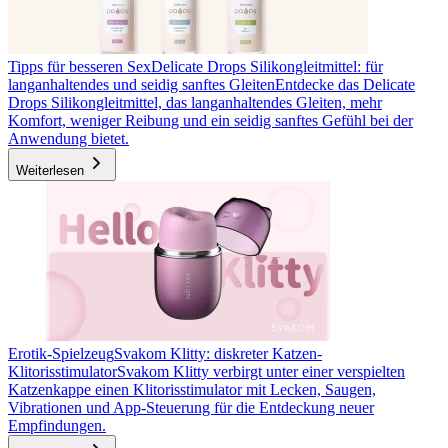
Tipps für besseren Sex
Delicate Drops Silikongleitmittel: für
langanhaltendes und seidig sanftes Gleiten
Entdecke das Delicate
Drops Silikongleitmittel, das langanhaltendes Gleiten, mehr
Komfort, weniger Reibung und ein seidig sanftes Gefühl bei der
Anwendung bietet.
Weiterlesen
Erotik-Spielzeug
Svakom Klitty: diskreter Katzen-
Klitorisstimulator
Svakom Klitty verbirgt unter einer verspielten
Katzenkappe einen Klitorisstimulator mit Lecken, Saugen,
Vibrationen und App-Steuerung für die Entdeckung neuer
Empfindungen.