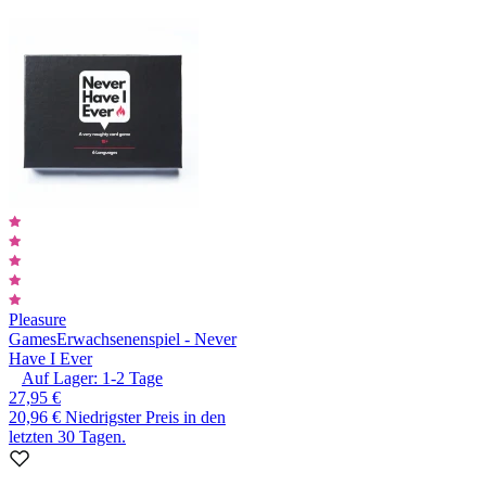
Pleasure
Games
Erwachsenenspiel - Never
Have I Ever
Auf Lager:
1-2
Tage
27,95 €
20,96 €
Niedrigster Preis in den
letzten 30 Tagen.