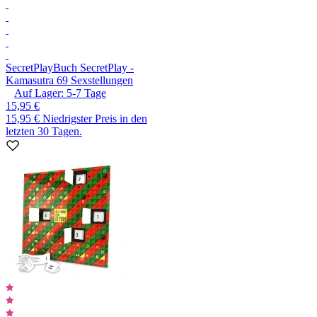
SecretPlay
Buch SecretPlay -
Kamasutra 69 Sexstellungen
Auf Lager:
5-7
Tage
15,95 €
15,95 €
Niedrigster Preis in den
letzten 30 Tagen.