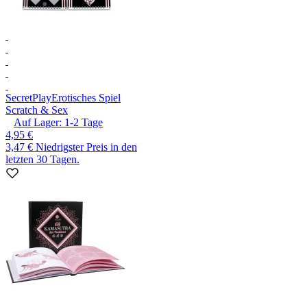
SecretPlay
Erotisches Spiel
Scratch & Sex
Auf Lager:
1-2
Tage
4,95 €
3,47 €
Niedrigster Preis in den
letzten 30 Tagen.