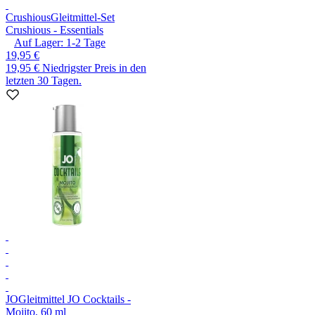
Crushious
Gleitmittel-Set
Crushious - Essentials
Auf Lager:
1-2
Tage
19,95 €
19,95 €
Niedrigster Preis in den
letzten 30 Tagen.
JO
Gleitmittel JO Cocktails -
Mojito, 60 ml