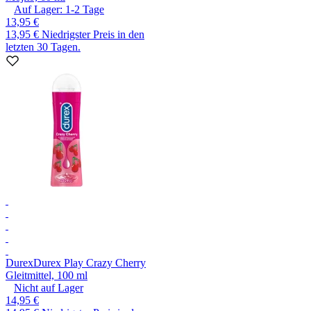
Auf Lager:
1-2
Tage
13,95 €
13,95 €
Niedrigster Preis in den
letzten 30 Tagen.
Durex
Durex Play Crazy Cherry
Gleitmittel, 100 ml
Nicht auf Lager
14,95 €