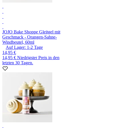
JO
JO Bake Shoppe Gleitgel mit
Geschmack - Orangen-Sahne-
Windbeutel, 60ml
Auf Lager:
1-2
Tage
14,95 €
14,95 €
Niedrigster Preis in den
letzten 30 Tagen.