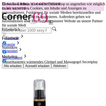
Damit Ihr Erlebnis in unserem Onlineshop so angenehm wie möglich
😽
Svakom Klitty: 15 € GÜNSTIGER
ist.
Wir verwenden Cookies, um Inhalte und Anzeigen zu
Code: KLITTY →
personalisieren, Funktionen für soziale Medien bereitzustellen und
unseren Datenverkehr zu analysieren. Außerdem geben wir
Informationen über Ihre Nutzung unserer Website an unsere Partner
für soziale Medi
Erforderlich
Startseite
Funktional
Drogerie
Statistiken
Gleitmittel
Marketing
Wasserbasiert
Wasserbasiertes wärmendes Gleitgel und Massagegel Secretplay
Vanilla 50ml
Alle erlauben
Auswahl erlauben
Ablehnen