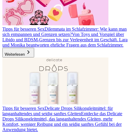
Tipps für besseren Sex
Dilemmata im Schlafzimmer: Wie kann man
sich entspannen und Grenzen setzen?
Von Toys und Vorspiel über
Libido und BDSM-Grenzen bis zur Verlegenheit im Geschäft. Lara
und Monika beantworten ehrliche Fragen aus dem Schlafzimmer.
Weiterlesen
Tipps für besseren Sex
Delicate Drops Silikongleitmittel: für
langanhaltendes und seidig sanftes Gleiten
Entdecke das Delicate
Drops Silikongleitmittel, das langanhaltendes Gleiten, mehr
Komfort, weniger Reibung und ein seidig sanftes Gefühl bei der
Anwendung bietet.