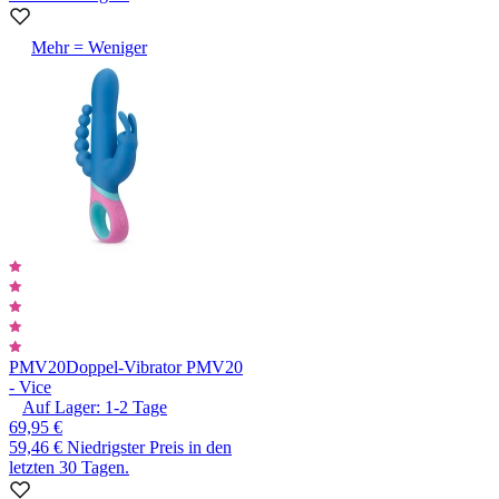
Mehr = Weniger
PMV20
Doppel-Vibrator PMV20
- Vice
Auf Lager:
1-2
Tage
69,95 €
59,46 €
Niedrigster Preis in den
letzten 30 Tagen.