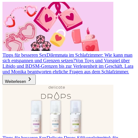
Tipps für besseren Sex
Dilemmata im Schlafzimmer: Wie kann man
sich entspannen und Grenzen setzen?
Von Toys und Vorspiel über
Libido und BDSM-Grenzen bis zur Verlegenheit im Geschäft. Lara
und Monika beantworten ehrliche Fragen aus dem Schlafzimmer.
Weiterlesen
Tipps für besseren Sex
Delicate Drops Silikongleitmittel: für