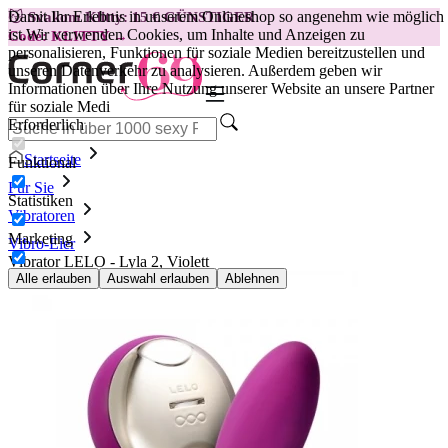
Damit Ihr Erlebnis in unserem Onlineshop so angenehm wie möglich
😽
Svakom Klitty: 15 € GÜNSTIGER
ist.
Wir verwenden Cookies, um Inhalte und Anzeigen zu
Code: KLITTY →
personalisieren, Funktionen für soziale Medien bereitzustellen und
unseren Datenverkehr zu analysieren. Außerdem geben wir
Informationen über Ihre Nutzung unserer Website an unsere Partner
für soziale Medi
Erforderlich
Startseite
Funktional
Für Sie
Statistiken
Vibratoren
Marketing
Vibro-Eier
Vibrator LELO - Lyla 2, Violett
Alle erlauben
Auswahl erlauben
Ablehnen