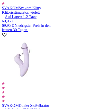
SVAKOM
Svakom Klitty
Klitorisstimulator, violett
Auf Lager:
1-2
Tage
69,95 €
69,95 €
Niedrigster Preis in den
letzten 30 Tagen.
SVAKOM
Dualer Stoßvibrator