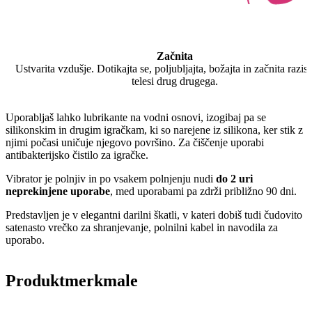
Začnita
Ustvarita vzdušje. Dotikajta se, poljubljajta, božajta in začnita razis
telesi drug drugega.
Uporabljaš lahko lubrikante na vodni osnovi, izogibaj pa se
silikonskim in drugim igračkam, ki so narejene iz silikona, ker stik z
njimi počasi uničuje njegovo površino. Za čiščenje uporabi
antibakterijsko čistilo za igračke.
Vibrator je polnjiv in po vsakem polnjenju nudi
do 2 uri
neprekinjene uporabe
, med uporabami pa zdrži približno 90 dni.
Predstavljen je v elegantni darilni škatli, v kateri dobiš tudi čudovito
satenasto vrečko za shranjevanje, polnilni kabel in navodila za
uporabo.
Produktmerkmale