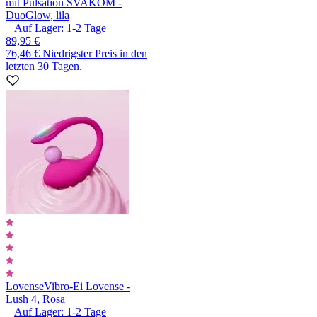
mit Pulsation SVAKOM -
DuoGlow, lila
Auf Lager:
1-2
Tage
89,95 €
76,46 €
Niedrigster Preis in den
letzten 30 Tagen.
Lovense
Vibro-Ei Lovense -
Lush 4, Rosa
Auf Lager:
1-2
Tage