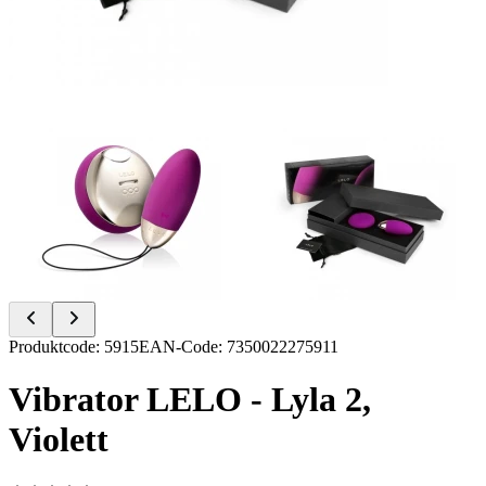
Item
Produktcode
:
5915
EAN-Code
:
7350022275911
1
of
Vibrator LELO - Lyla 2,
2
Violett