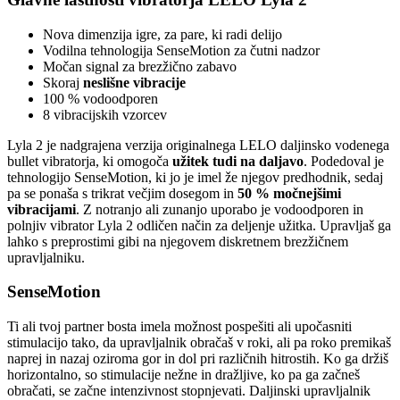
Nova dimenzija igre, za pare, ki radi delijo
Vodilna tehnologija SenseMotion za čutni nadzor
Močan signal za brezžično zabavo
Skoraj
neslišne vibracije
100 % vodoodporen
8 vibracijskih vzorcev
Lyla 2 je nadgrajena verzija originalnega LELO daljinsko vodenega
bullet vibratorja, ki omogoča
užitek tudi na daljavo
. Podedoval je
tehnologijo SenseMotion, ki jo je imel že njegov predhodnik, sedaj
pa se ponaša s trikrat večjim dosegom in
50 % močnejšimi
vibracijami
. Z notranjo ali zunanjo uporabo je vodoodporen in
polnjiv vibrator Lyla 2 odličen način za deljenje užitka. Upravljaš ga
lahko s preprostimi gibi na njegovem diskretnem brezžičnem
upravljalniku.
SenseMotion
Ti ali tvoj partner bosta imela možnost pospešiti ali upočasniti
stimulacijo tako, da upravljalnik obračaš v roki, ali pa roko premikaš
naprej in nazaj oziroma gor in dol pri različnih hitrostih. Ko ga držiš
horizontalno, so stimulacije nežne in dražljive, ko pa ga začneš
obračati, se začne intenzivnost stopnjevati. Daljinski upravljalnik