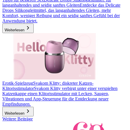
langanhaltendes und seidig sanftes Gleiten
Entdecke das Delicate
Drops Silikongleitmittel, das langanhaltendes Gleiten, mehr
Komfort, weniger Reibung und ein seidig sanftes Gefühl bei der
Anwendung bietet.
Weiterlesen
Erotik-Spielzeug
Svakom Klitty: diskreter Katzen-
Klitorisstimulator
Svakom Klitty verbirgt unter einer verspielten
Katzenkappe einen Klitorisstimulator mit Lecken, Saugen,
Vibrationen und App-Steuerung für die Entdeckung neuer
Empfindungen.
Weiterlesen
Weitere Beiträge