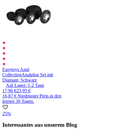
Easytoys Anal
Collection
Analplug Set mit
Diamant, Schwarz
Auf Lager:
1-2
Tage
17,96 €
23,95 €
16,87 €
Niedrigster Preis in den
letzten 30 Tagen.
25%
Interessantes aus unserem Blog