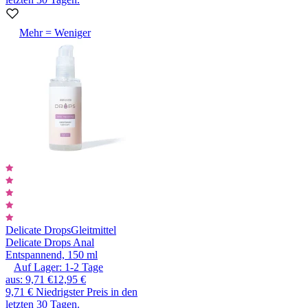
Mehr = Weniger
Delicate Drops
Gleitmittel
Delicate Drops Anal
Entspannend, 150 ml
Auf Lager:
1-2
Tage
aus
:
9,71 €
12,95 €
9,71 €
Niedrigster Preis in den
letzten 30 Tagen.