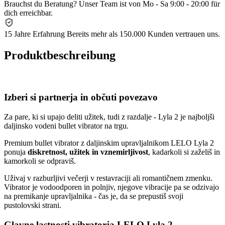
Brauchst du Beratung?
Unser Team ist von Mo - Sa 9:00 - 20:00 für
dich erreichbar.
15 Jahre Erfahrung
Bereits mehr als 150.000 Kunden vertrauen uns.
Produktbeschreibung
Izberi si partnerja in občuti povezavo
Za pare, ki si upajo deliti užitek, tudi z razdalje - Lyla 2 je najboljši
daljinsko vodeni bullet vibrator na trgu.
Premium bullet vibrator z daljinskim upravljalnikom LELO Lyla 2
ponuja
diskretnost, užitek in vznemirljivost
, kadarkoli si zaželiš in
kamorkoli se odpraviš.
Uživaj v razburljivi večerji v restavraciji ali romantičnem zmenku.
Vibrator je vodoodporen in polnjiv, njegove vibracije pa se odzivajo
na premikanje upravljalnika - čas je, da se prepustiš svoji
pustolovski strani.
Glavne lastnosti vibratorja LELO Lyla 2