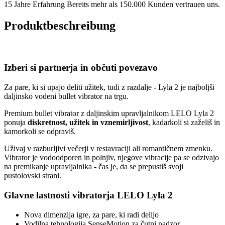
15 Jahre Erfahrung
Bereits mehr als 150.000 Kunden vertrauen uns.
Produktbeschreibung
Izberi si partnerja in občuti povezavo
Za pare, ki si upajo deliti užitek, tudi z razdalje - Lyla 2 je najboljši
daljinsko vodeni bullet vibrator na trgu.
Premium bullet vibrator z daljinskim upravljalnikom LELO Lyla 2
ponuja
diskretnost, užitek in vznemirljivost
, kadarkoli si zaželiš in
kamorkoli se odpraviš.
Uživaj v razburljivi večerji v restavraciji ali romantičnem zmenku.
Vibrator je vodoodporen in polnjiv, njegove vibracije pa se odzivajo
na premikanje upravljalnika - čas je, da se prepustiš svoji
pustolovski strani.
Glavne lastnosti vibratorja LELO Lyla 2
Nova dimenzija igre, za pare, ki radi delijo
Vodilna tehnologija SenseMotion za čutni nadzor