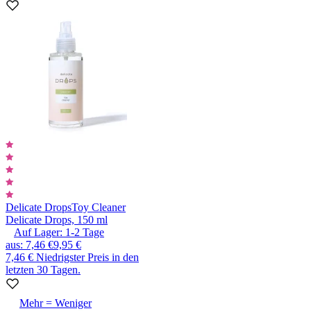
Delicate Drops
Toy Cleaner
Delicate Drops, 150 ml
Auf Lager:
1-2
Tage
aus
:
7,46 €
9,95 €
7,46 €
Niedrigster Preis in den
letzten 30 Tagen.
Mehr = Weniger