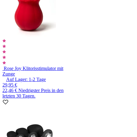
Rose Joy Klitorisstimulator mit
Zunge
Auf Lager:
1-2
Tage
29,95 €
22,46 €
Niedrigster Preis in den
letzten 30 Tagen.