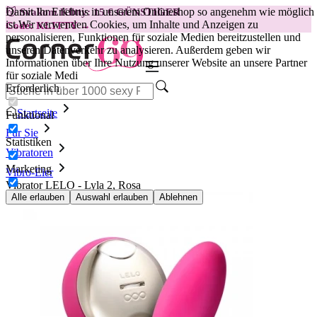
Damit Ihr Erlebnis in unserem Onlineshop so angenehm wie möglich
😽
Svakom Klitty: 15 € GÜNSTIGER
ist.
Wir verwenden Cookies, um Inhalte und Anzeigen zu
Code: KLITTY →
personalisieren, Funktionen für soziale Medien bereitzustellen und
unseren Datenverkehr zu analysieren. Außerdem geben wir
Informationen über Ihre Nutzung unserer Website an unsere Partner
für soziale Medi
Erforderlich
Startseite
Funktional
Für Sie
Statistiken
Vibratoren
Marketing
Vibro-Eier
Vibrator LELO - Lyla 2, Rosa
Alle erlauben
Auswahl erlauben
Ablehnen