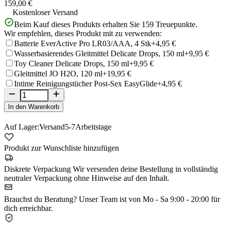
159,00 €
Kostenloser Versand
Beim Kauf dieses Produkts erhalten Sie
159
Treuepunkte.
Wir empfehlen, dieses Produkt mit zu verwenden:
Batterie EverActive Pro LR03/AAA, 4 Stk
+4,95 €
Wasserbasierendes Gleitmittel Delicate Drops, 150 ml
+9,95 €
Toy Cleaner Delicate Drops, 150 ml
+9,95 €
Gleitmittel JO H2O, 120 ml
+19,95 €
Intime Reinigungstücher Post-Sex EasyGlide
+4,95 €
In den Warenkorb
Auf Lager:
Versand
5-7
Arbeitstage
Produkt zur Wunschliste hinzufügen
Diskrete Verpackung
Wir versenden deine Bestellung in vollständig
neutraler Verpackung ohne Hinweise auf den Inhalt.
Brauchst du Beratung?
Unser Team ist von Mo - Sa 9:00 - 20:00 für
dich erreichbar.