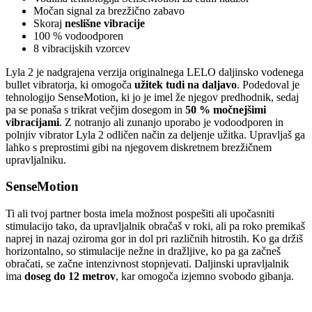
Močan signal za brezžično zabavo
Skoraj
neslišne vibracije
100 % vodoodporen
8 vibracijskih vzorcev
Lyla 2 je nadgrajena verzija originalnega LELO daljinsko vodenega
bullet vibratorja, ki omogoča
užitek tudi na daljavo
. Podedoval je
tehnologijo SenseMotion, ki jo je imel že njegov predhodnik, sedaj
pa se ponaša s trikrat večjim dosegom in
50 % močnejšimi
vibracijami
. Z notranjo ali zunanjo uporabo je vodoodporen in
polnjiv vibrator Lyla 2 odličen način za deljenje užitka. Upravljaš ga
lahko s preprostimi gibi na njegovem diskretnem brezžičnem
upravljalniku.
SenseMotion
Ti ali tvoj partner bosta imela možnost pospešiti ali upočasniti
stimulacijo tako, da upravljalnik obračaš v roki, ali pa roko premikaš
naprej in nazaj oziroma gor in dol pri različnih hitrostih. Ko ga držiš
horizontalno, so stimulacije nežne in dražljive, ko pa ga začneš
obračati, se začne intenzivnost stopnjevati. Daljinski upravljalnik
ima
doseg do 12 metrov
, kar omogoča izjemno svobodo gibanja.