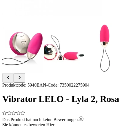
Item
Produktcode
:
5940
EAN-Code
:
7350022275904
1
of
Vibrator LELO - Lyla 2, Rosa
7
Das Produkt hat noch keine Bewertungen.
Sie können es bewerten
Hier.