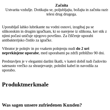
Začnita
Ustvarita vzdušje. Dotikajta se, poljubljajta, božajta in začnita razis
telesi drug drugega.
Uporabljaš lahko lubrikante na vodni osnovi, izogibaj pa se
silikonskim in drugim igračkam, ki so narejene iz silikona, ker stik z
njimi počasi uničuje njegovo površino. Za čiščenje uporabi
antibakterijsko čistilo za igračke.
Vibrator je polnjiv in po vsakem polnjenju nudi
do 2 uri
neprekinjene uporabe
, med uporabami pa zdrži približno 90 dni.
Predstavljen je v elegantni darilni škatli, v kateri dobiš tudi čudovito
satenasto vrečko za shranjevanje, polnilni kabel in navodila za
uporabo.
Produktmerkmale
Was sagen unsere zufriedenen Kunden?