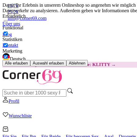
Damit Ihr Erlebnis in unserem Onlineshop so angenehm wie möglich i
16,7k
Datenverkehr zu analysieren. Außerdem geben wir Informationen über
25,2k
Erforderlich
info@corner69.com
Über uns
Funktional
Blog
Statistiken
Kontakt
Marketing
Deutsch
Alle erlauben
Auswahl erlauben
Ablehnen
😽
Svakom Klitty: 15 € GÜNSTIGER
Code: KLITTY →
Profil
Wunschliste
Für Sie
Für Ihn
Für Beide
Für besseren Sex
Anal
Drogerie