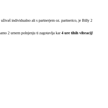
uživaš individualno ali s partnerjem oz. partnerico, je Billy 2
 samo 2 urnem polnjenju ti zagotavlja kar
4 ure tihih vibracij!