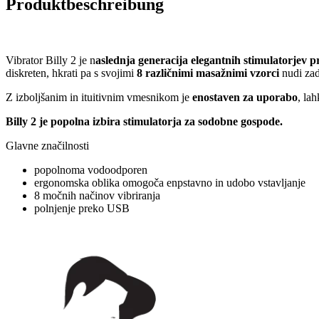
Produktbeschreibung
Vibrator Billy 2 je n
aslednja generacija elegantnih stimulatorjev 
diskreten, hkrati pa s svojimi
8 različnimi masažnimi vzorci
nudi zad
Z izboljšanim in ituitivnim vmesnikom je
enostaven za uporabo
, la
Billy 2 je popolna izbira stimulatorja za sodobne gospode.
Glavne značilnosti
popolnoma vodoodporen
ergonomska oblika omogoča enpstavno in udobo vstavljanje
8 močnih načinov vibriranja
polnjenje preko USB