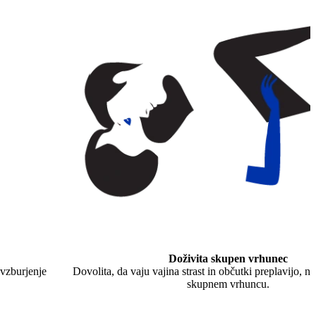
Doživita skupen vrhunec
 vzburjenje
Dovolita, da vaju vajina strast in občutki preplavijo, na
skupnem vrhuncu.