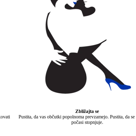
Zbližajta se
kovati
Pustita, da vas občutki popolnoma prevzamejo. Pustita, da se
počasi stopnjuje.