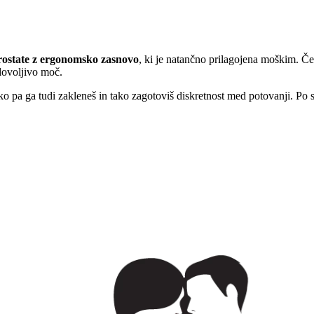
prostate z ergonomsko zasnovo
, ki je natančno prilagojena moškim. Če 
ovoljivo moč.
hko pa ga tudi zakleneš in tako zagotoviš diskretnost med potovanji. Po