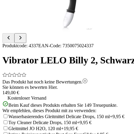
Item
Produktcode
:
4337
EAN-Code
:
7350075024337
1
of
Vibrator LELO Billy 2, Schwar
3
Das Produkt hat noch keine Bewertungen.
Sie können es bewerten
Hier.
149,00 €
Kostenloser Versand
Beim Kauf dieses Produkts erhalten Sie
149
Treuepunkte.
Wir empfehlen, dieses Produkt mit zu verwenden:
Wasserbasierendes Gleitmittel Delicate Drops, 150 ml
+9,95 €
Toy Cleaner Delicate Drops, 150 ml
+9,95 €
Gleitmittel JO H2O, 120 ml
+19,95 €