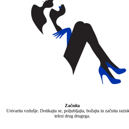
Začnita
Ustvarita vzdušje. Dotikajta se, poljubljajta, božajta in začnita razis
telesi drug drugega.