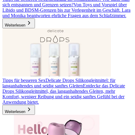
sich entspannen und Grenzen setzen?
Von Toys und Vorspiel über
Libido und BDSM-Grenzen bis zur Verlegenheit im Geschäft. Lara
und Monika beantworten ehrliche Fragen aus dem Schlafzimmer.
Weiterlesen
Tipps für besseren Sex
Delicate Drops Silikongleitmittel: für
langanhaltendes und seidig sanftes Gleiten
Entdecke das Delicate
Drops Silikongleitmittel, das langanhaltendes Gleiten, mehr
Komfort, weniger Reibung und ein seidig sanftes Gefühl bei der
Anwendung bietet.
Weiterlesen