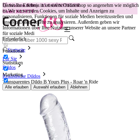
Damit Ihr Erlebnis in unserem Onlineshop so angenehm wie möglich
😽
Svakom Klitty: 15 € GÜNSTIGER
ist.
Wir verwenden Cookies, um Inhalte und Anzeigen zu
Code: KLITTY →
personalisieren, Funktionen für soziale Medien bereitzustellen und
unseren Datenverkehr zu analysieren. Außerdem geben wir
Informationen über Ihre Nutzung unserer Website an unsere Partner
für soziale Medi
Erforderlich
Startseite
Funktional
Für Sie
Statistiken
Dildos
Marketing
Realistische Dildos
Transparentes Dildo B Yours Plus - Roar 'n Ride
Alle erlauben
Auswahl erlauben
Ablehnen