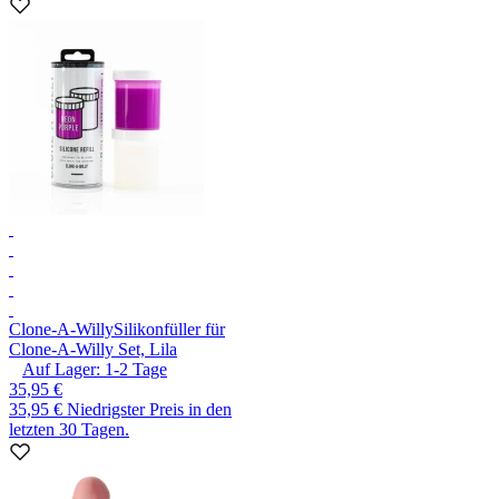
Clone-A-Willy
Silikonfüller für
Clone-A-Willy Set, Lila
Auf Lager:
1-2
Tage
35,95 €
35,95 €
Niedrigster Preis in den
letzten 30 Tagen.