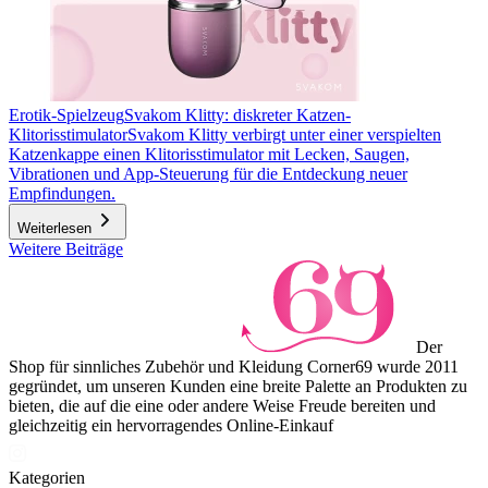
Erotik-Spielzeug
Svakom Klitty: diskreter Katzen-
Klitorisstimulator
Svakom Klitty verbirgt unter einer verspielten
Katzenkappe einen Klitorisstimulator mit Lecken, Saugen,
Vibrationen und App-Steuerung für die Entdeckung neuer
Empfindungen.
Weiterlesen
Weitere Beiträge
Der
Shop für sinnliches Zubehör und Kleidung Corner69 wurde 2011
gegründet, um unseren Kunden eine breite Palette an Produkten zu
bieten, die auf die eine oder andere Weise Freude bereiten und
gleichzeitig ein hervorragendes Online-Einkauf
Kategorien