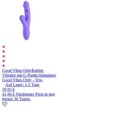
Good Vibes Only
Rabbit-
Vibrator mit G-Punkt-Stimulator
Good Vibes Only - Tess
Auf Lager:
1-2
Tage
59,95 €
41,96 €
Niedrigster Preis in den
letzten 30 Tagen.