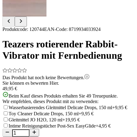
Item
Produktcode
:
120744
EAN-Code
:
8719934033924
1
of
Teazers rotierender Rabbit-
12
Vibrator mit Fernbedienung
Das Produkt hat noch keine Bewertungen.
Sie können es bewerten
Hier.
49,95 €
Beim Kauf dieses Produkts erhalten Sie
49
Treuepunkte.
Wir empfehlen, dieses Produkt mit zu verwenden:
Wasserbasierendes Gleitmittel Delicate Drops, 150 ml
+9,95 €
Toy Cleaner Delicate Drops, 150 ml
+9,95 €
Gleitmittel JO H2O, 120 ml
+19,95 €
Intime Reinigungstücher Post-Sex EasyGlide
+4,95 €