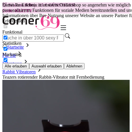
Damit Ihr Erlebnis in unserem Onlineshop so angenehm wie möglich i
😽
Svakom Klitty: 15 € GÜNSTIGER
personalisieren, Funktionen für soziale Medien bereitzustellen und 
Code: KLITTY →
Informationen über Ihre Nutzung unserer Website an unsere Partner f
Erforderlich
Funktional
Statistiken
Startseite
Marketing
Für Sie
Vibratoren
Alle erlauben
Auswahl erlauben
Ablehnen
Rabbit Vibratoren
Teazers rotierender Rabbit-Vibrator mit Fernbedienung