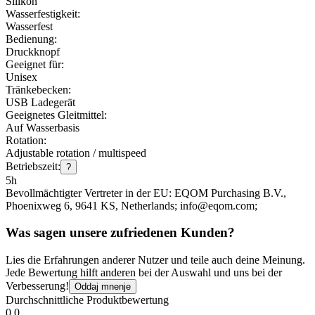
Silikon
Wasserfestigkeit:
Wasserfest
Bedienung:
Druckknopf
Geeignet für:
Unisex
Tränkebecken:
USB Ladegerät
Geeignetes Gleitmittel:
Auf Wasserbasis
Rotation:
Adjustable rotation / multispeed
Betriebszeit:
?
5h
Bevollmächtigter Vertreter in der EU:
EQOM Purchasing B.V.
,
Phoenixweg 6
, 9641 KS
, Netherlands;
info@eqom.com;
Was sagen unsere zufriedenen Kunden?
Lies die Erfahrungen anderer Nutzer und teile auch deine Meinung.
Jede Bewertung hilft anderen bei der Auswahl und uns bei der
Verbesserung!
Oddaj mnenje
Durchschnittliche Produktbewertung
0.0