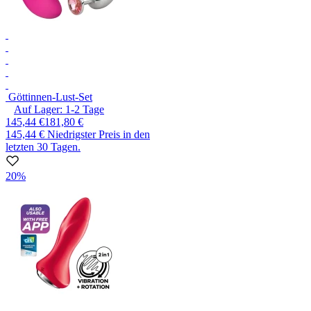
Göttinnen-Lust-Set
Auf Lager:
1-2
Tage
145,44 €
181,80 €
145,44 €
Niedrigster Preis in den
letzten 30 Tagen.
20%