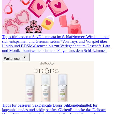
Tipps für besseren Sex
Dilemmata im Schlafzimmer: Wie kann man
sich entspannen und Grenzen setzen?
Von Toys und Vorspiel über
Libido und BDSM-Grenzen bis zur Verlegenheit im Geschäft. Lara
und Monika beantworten ehrliche Fragen aus dem Schlafzimmer.
Weiterlesen
Tipps für besseren Sex
Delicate Drops Silikongleitmittel: für
langanhaltendes und seidig sanftes Gleiten
Entdecke das Delicate