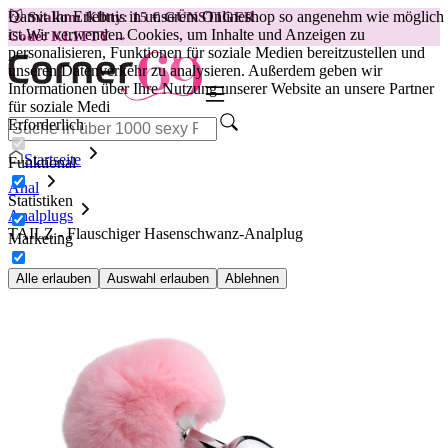
Damit Ihr Erlebnis in unserem Onlineshop so angenehm wie möglich
😽
Svakom Klitty: 15 € GÜNSTIGER
ist.
Wir verwenden Cookies, um Inhalte und Anzeigen zu
Code: KLITTY →
personalisieren, Funktionen für soziale Medien bereitzustellen und
unseren Datenverkehr zu analysieren. Außerdem geben wir
Informationen über Ihre Nutzung unserer Website an unsere Partner
für soziale Medi
Erforderlich
Startseite
Funktional
Anal
Statistiken
Analplugs
TAILZ - Flauschiger Hasenschwanz-Analplug
Marketing
Alle erlauben
Auswahl erlauben
Ablehnen