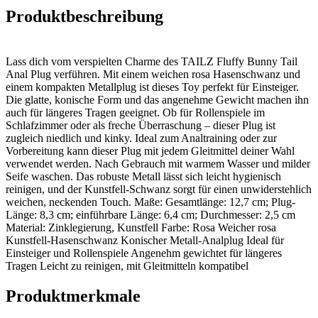
Produktbeschreibung
Lass dich vom verspielten Charme des TAILZ Fluffy Bunny Tail
Anal Plug verführen. Mit einem weichen rosa Hasenschwanz und
einem kompakten Metallplug ist dieses Toy perfekt für Einsteiger.
Die glatte, konische Form und das angenehme Gewicht machen ihn
auch für längeres Tragen geeignet. Ob für Rollenspiele im
Schlafzimmer oder als freche Überraschung – dieser Plug ist
zugleich niedlich und kinky. Ideal zum Analtraining oder zur
Vorbereitung kann dieser Plug mit jedem Gleitmittel deiner Wahl
verwendet werden. Nach Gebrauch mit warmem Wasser und milder
Seife waschen. Das robuste Metall lässt sich leicht hygienisch
reinigen, und der Kunstfell-Schwanz sorgt für einen unwiderstehlich
weichen, neckenden Touch. Maße: Gesamtlänge: 12,7 cm; Plug-
Länge: 8,3 cm; einführbare Länge: 6,4 cm; Durchmesser: 2,5 cm
Material: Zinklegierung, Kunstfell Farbe: Rosa Weicher rosa
Kunstfell-Hasenschwanz Konischer Metall-Analplug Ideal für
Einsteiger und Rollenspiele Angenehm gewichtet für längeres
Tragen Leicht zu reinigen, mit Gleitmitteln kompatibel
Produktmerkmale