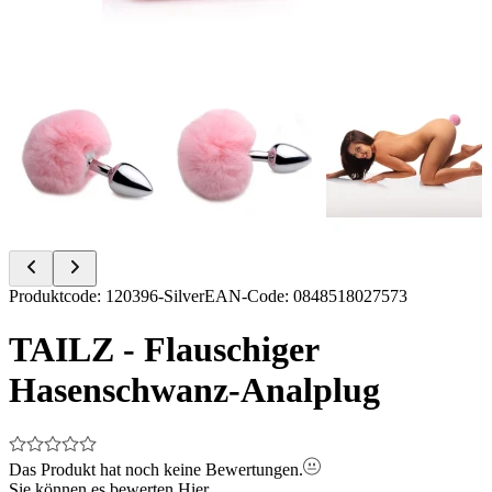
Item
Produktcode
:
120396-Silver
EAN-Code
:
0848518027573
1
of
TAILZ - Flauschiger
7
Hasenschwanz-Analplug
Das Produkt hat noch keine Bewertungen.
Sie können es bewerten
Hier.