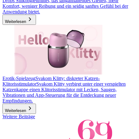
Drops Silikongleitmittel, das langanhaltendes Gleiten, mehr
Komfort, weniger Reibung und ein seidig sanftes Gefühl bei der
Anwendung bietet.
Weiterlesen
Erotik-Spielzeug
Svakom Klitty: diskreter Katzen-
Klitorisstimulator
Svakom Klitty verbirgt unter einer verspielten
Katzenkappe einen Klitorisstimulator mit Lecken, Saugen,
Vibrationen und App-Steuerung für die Entdeckung neuer
Empfindungen.
Weiterlesen
Weitere Beiträge