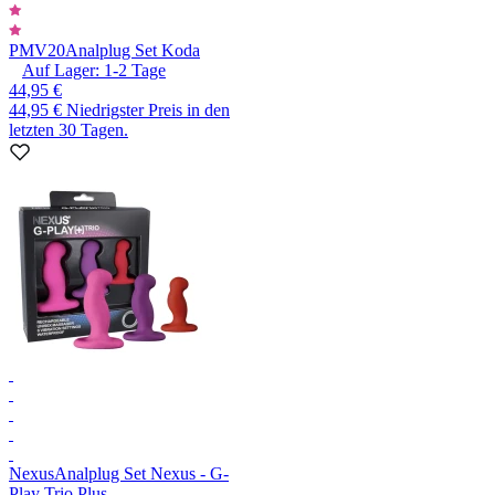
PMV20
Analplug Set Koda
Auf Lager:
1-2
Tage
44,95 €
44,95 €
Niedrigster Preis in den
letzten 30 Tagen.
Nexus
Analplug Set Nexus - G-
Play Trio Plus