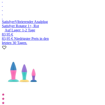
Satisfyer
Vibrierender Analplug
Satisfyer Rotator 1+, Rot
Auf Lager:
1-2
Tage
83,95 €
83,95 €
Niedrigster Preis in den
letzten 30 Tagen.