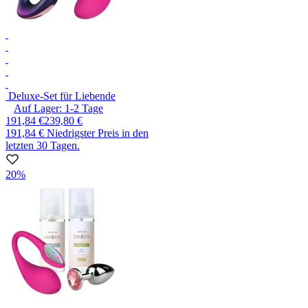
Deluxe-Set für Liebende
Auf Lager:
1-2
Tage
191,84 €
239,80 €
191,84 €
Niedrigster Preis in den
letzten 30 Tagen.
20%