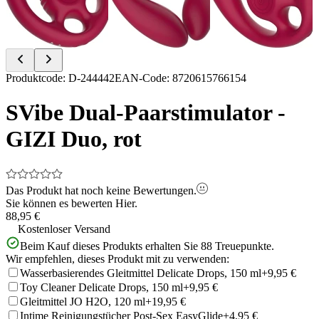
Item
Produktcode
:
D-244442
EAN-Code
:
8720615766154
1
of
SVibe Dual-Paarstimulator -
9
GIZI Duo, rot
Das Produkt hat noch keine Bewertungen.
Sie können es bewerten
Hier.
88,95 €
Kostenloser Versand
Beim Kauf dieses Produkts erhalten Sie
88
Treuepunkte.
Wir empfehlen, dieses Produkt mit zu verwenden:
Wasserbasierendes Gleitmittel Delicate Drops, 150 ml
+9,95 €
Toy Cleaner Delicate Drops, 150 ml
+9,95 €
Gleitmittel JO H2O, 120 ml
+19,95 €
Intime Reinigungstücher Post-Sex EasyGlide
+4,95 €