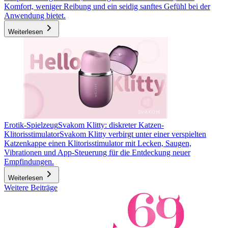
Komfort, weniger Reibung und ein seidig sanftes Gefühl bei der
Anwendung bietet.
Weiterlesen
Erotik-Spielzeug
Svakom Klitty: diskreter Katzen-
Klitorisstimulator
Svakom Klitty verbirgt unter einer verspielten
Katzenkappe einen Klitorisstimulator mit Lecken, Saugen,
Vibrationen und App-Steuerung für die Entdeckung neuer
Empfindungen.
Weiterlesen
Weitere Beiträge