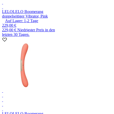
LELO
LELO Boomerang
doppelseitiger Vibrator, Pink
Auf Lager:
1-2
Tage
229,00 €
229,00 €
Niedrigster Preis in den
letzten 30 Tagen.
LELO
LELO Boomerang