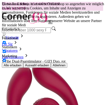
Damit Ihr Erlebnis in unserem Onlineshop so angenehm wie möglich
😽
Svakom Klitty: 15 € GÜNSTIGER
ist.
Wir verwenden Cookies, um Inhalte und Anzeigen zu
Code: KLITTY →
personalisieren, Funktionen für soziale Medien bereitzustellen und
unseren Datenverkehr zu analysieren. Außerdem geben wir
Informationen über Ihre Nutzung unserer Website an unsere Partner
für soziale Medi
Erforderlich
Startseite
Funktional
Für Sie
Statistiken
Vibratoren
Marketing
Paarvibratoren
SVibe Dual-Paarstimulator - GIZI Duo, rot
Alle erlauben
Auswahl erlauben
Ablehnen