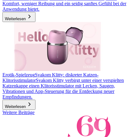
Komfort, weniger Reibung und ein seidig sanftes Gefühl bei der
Anwendung bietet.
Weiterlesen
Erotik-Spielzeug
Svakom Klitty: diskreter Katzen-
Klitorisstimulator
Svakom Klitty verbirgt unter einer verspielten
Katzenkappe einen Klitorisstimulator mit Lecken, Saugen,
Vibrationen und App-Steuerung für die Entdeckung neuer
Empfindungen.
Weiterlesen
Weitere Beiträge