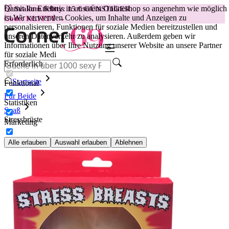
Damit Ihr Erlebnis in unserem Onlineshop so angenehm wie möglich
😽
Svakom Klitty: 15 € GÜNSTIGER
ist.
Wir verwenden Cookies, um Inhalte und Anzeigen zu
Code: KLITTY →
personalisieren, Funktionen für soziale Medien bereitzustellen und
unseren Datenverkehr zu analysieren. Außerdem geben wir
Informationen über Ihre Nutzung unserer Website an unsere Partner
für soziale Medi
Erforderlich
Startseite
Funktional
Für Beide
Statistiken
Spaß
Stressbrüste
Marketing
Alle erlauben
Auswahl erlauben
Ablehnen