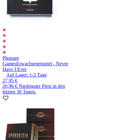
Pleasure
Games
Erwachsenenspiel - Never
Have I Ever
Auf Lager:
1-2
Tage
27,95 €
20,96 €
Niedrigster Preis in den
letzten 30 Tagen.