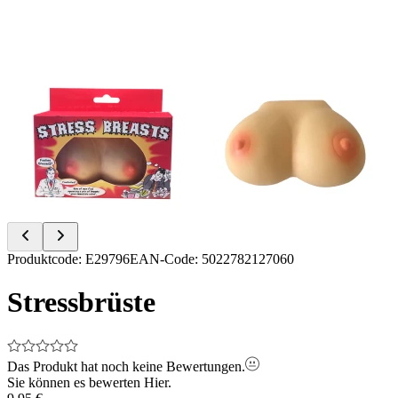
Item
Produktcode
:
E29796
EAN-Code
:
5022782127060
1
of
Stressbrüste
2
Das Produkt hat noch keine Bewertungen.
Sie können es bewerten
Hier.