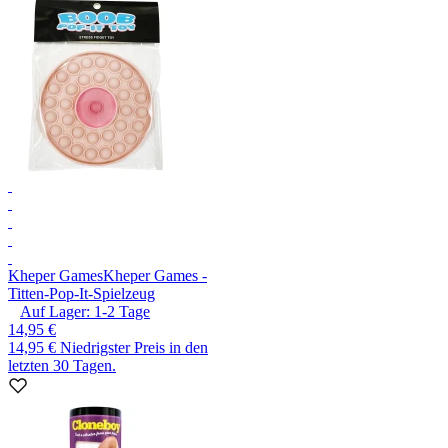
Kheper Games
Kheper Games -
Titten-Pop-It-Spielzeug
Auf Lager:
1-2
Tage
14,95 €
14,95 €
Niedrigster Preis in den
letzten 30 Tagen.