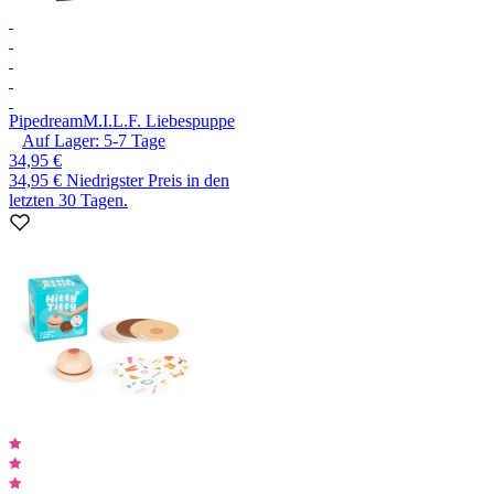
Pipedream
M.I.L.F. Liebespuppe
Auf Lager:
5-7
Tage
34,95 €
34,95 €
Niedrigster Preis in den
letzten 30 Tagen.