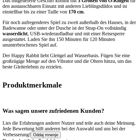
Das mitgelieferte Geschirr kommt mit
3 Größen von O-Ringen
für
den austauschbaren Einsatz mit anderen Lieblingsdildos und ist
einstellbar bis zu einer Taille von
170 cm
.
Für noch aufregenderes Spiel zu zweit außerhalb des Hauses, in der
Badewanne oder unter der Dusche ist der Strap-On vollständig
wasserdicht
, USB-wiederaufladbar und mit einer Reisesperre
ausgestattet. Laden Sie ihn 150 Minuten für 120 Minuten
ununterbrochenes Spiel auf.
Der Happy Rabbit liebt Gleitgel auf Wasserbasis. Fügen Sie eine
großzügige Menge auf den Vibrator und die Ohren hinzu, um das
beste Gleiterlebnis zu erzielen.
Produktmerkmale
Was sagen unsere zufriedenen Kunden?
Lies die Erfahrungen anderer Nutzer und teile auch deine Meinung.
Jede Bewertung hilft anderen bei der Auswahl und uns bei der
Verbesserung!
Oddaj mnenje