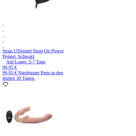
Strap U
Doppel Strap On Power
Pegger, Schwarz
Auf Lager:
5-7
Tage
99,95 €
99,95 €
Niedrigster Preis in den
letzten 30 Tagen.