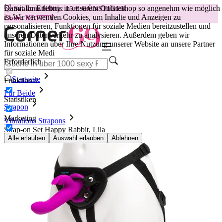
Damit Ihr Erlebnis in unserem Onlineshop so angenehm wie möglich
😽
Svakom Klitty: 15 € GÜNSTIGER
ist.
Wir verwenden Cookies, um Inhalte und Anzeigen zu
Code: KLITTY →
personalisieren, Funktionen für soziale Medien bereitzustellen und
unseren Datenverkehr zu analysieren. Außerdem geben wir
Informationen über Ihre Nutzung unserer Website an unsere Partner
für soziale Medi
Erforderlich
Startseite
Funktional
Für Beide
Statistiken
Strapon
Marketing
Vibrations Strapons
Strap-on Set Happy Rabbit, Lila
Alle erlauben
Auswahl erlauben
Ablehnen