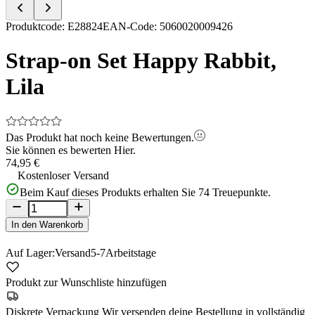
Item
Produktcode
:
E28824
EAN-Code
:
5060020009426
1
of
Strap-on Set Happy Rabbit,
5
Lila
Das Produkt hat noch keine Bewertungen.
Sie können es bewerten
Hier.
74,95 €
Kostenloser Versand
Beim Kauf dieses Produkts erhalten Sie
74
Treuepunkte.
In den Warenkorb
Auf Lager:
Versand
5-7
Arbeitstage
Produkt zur Wunschliste hinzufügen
Diskrete Verpackung
Wir versenden deine Bestellung in vollständig