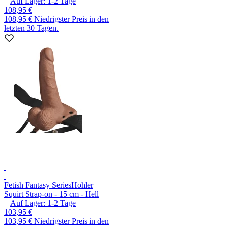
Auf Lager:
1-2
Tage
108,95 €
108,95 €
Niedrigster Preis in den
letzten 30 Tagen.
Fetish Fantasy Series
Hohler
Squirt Strap-on - 15 cm - Hell
Auf Lager:
1-2
Tage
103,95 €
103,95 €
Niedrigster Preis in den