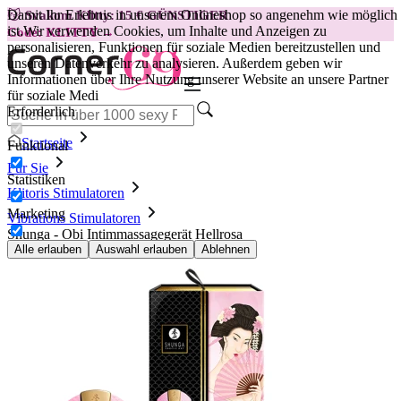
Damit Ihr Erlebnis in unserem Onlineshop so angenehm wie möglich
😽
Svakom Klitty: 15 € GÜNSTIGER
ist.
Wir verwenden Cookies, um Inhalte und Anzeigen zu
Code: KLITTY →
personalisieren, Funktionen für soziale Medien bereitzustellen und
unseren Datenverkehr zu analysieren. Außerdem geben wir
Informationen über Ihre Nutzung unserer Website an unsere Partner
für soziale Medi
Erforderlich
Startseite
Funktional
Für Sie
Statistiken
Klitoris Stimulatoren
Marketing
Vibrations Stimulatoren
Shunga - Obi Intimmassagegerät Hellrosa
Alle erlauben
Auswahl erlauben
Ablehnen