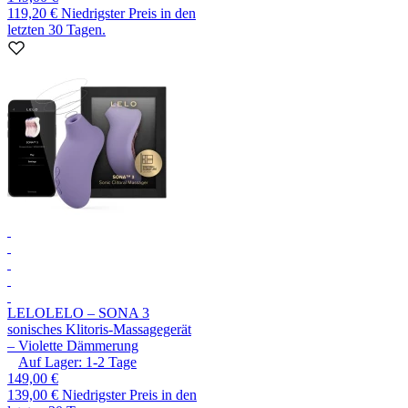
119,20 €
Niedrigster Preis in den
letzten 30 Tagen.
LELO
LELO – SONA 3
sonisches Klitoris-Massagegerät
– Violette Dämmerung
Auf Lager:
1-2
Tage
149,00 €
139,00 €
Niedrigster Preis in den