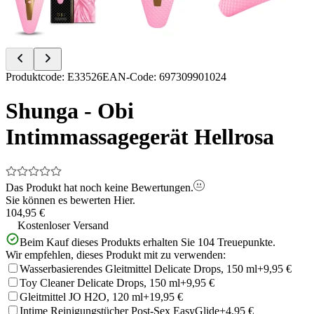
Item
Produktcode
:
E33526
EAN-Code
:
697309901024
1
of
Shunga - Obi
9
Intimmassagegerät Hellrosa
Das Produkt hat noch keine Bewertungen.
Sie können es bewerten
Hier.
104,95 €
Kostenloser Versand
Beim Kauf dieses Produkts erhalten Sie
104
Treuepunkte.
Wir empfehlen, dieses Produkt mit zu verwenden:
Wasserbasierendes Gleitmittel Delicate Drops, 150 ml
+9,95 €
Toy Cleaner Delicate Drops, 150 ml
+9,95 €
Gleitmittel JO H2O, 120 ml
+19,95 €
Intime Reinigungstücher Post-Sex EasyGlide
+4,95 €