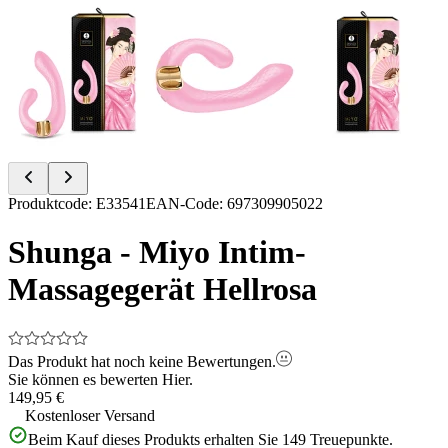
Item
Produktcode
:
E33541
EAN-Code
:
697309905022
1
of
Shunga - Miyo Intim-
8
Massagegerät Hellrosa
Das Produkt hat noch keine Bewertungen.
Sie können es bewerten
Hier.
149,95 €
Kostenloser Versand
Beim Kauf dieses Produkts erhalten Sie
149
Treuepunkte.