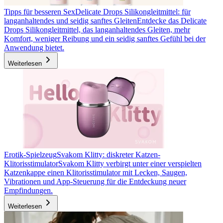
Tipps für besseren Sex
Delicate Drops Silikongleitmittel: für
langanhaltendes und seidig sanftes Gleiten
Entdecke das Delicate
Drops Silikongleitmittel, das langanhaltendes Gleiten, mehr
Komfort, weniger Reibung und ein seidig sanftes Gefühl bei der
Anwendung bietet.
Weiterlesen
Erotik-Spielzeug
Svakom Klitty: diskreter Katzen-
Klitorisstimulator
Svakom Klitty verbirgt unter einer verspielten
Katzenkappe einen Klitorisstimulator mit Lecken, Saugen,
Vibrationen und App-Steuerung für die Entdeckung neuer
Empfindungen.
Weiterlesen