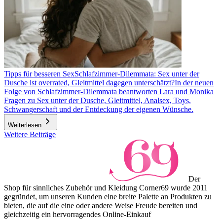
Tipps für besseren Sex
Schlafzimmer-Dilemmata: Sex unter der
Dusche ist overrated, Gleitmittel dagegen unterschätzt?
In der neuen
Folge von Schlafzimmer-Dilemmata beantworten Lara und Monika
Fragen zu Sex unter der Dusche, Gleitmittel, Analsex, Toys,
Schwangerschaft und der Entdeckung der eigenen Wünsche.
Weiterlesen
Weitere Beiträge
Der
Shop für sinnliches Zubehör und Kleidung Corner69 wurde 2011
gegründet, um unseren Kunden eine breite Palette an Produkten zu
bieten, die auf die eine oder andere Weise Freude bereiten und
gleichzeitig ein hervorragendes Online-Einkauf