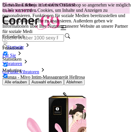
Damit Ihr Erlebnis in unserem Onlineshop so angenehm wie möglich
😽
Svakom Klitty: 15 € GÜNSTIGER
ist.
Wir verwenden Cookies, um Inhalte und Anzeigen zu
Code: KLITTY →
personalisieren, Funktionen für soziale Medien bereitzustellen und
unseren Datenverkehr zu analysieren. Außerdem geben wir
Informationen über Ihre Nutzung unserer Website an unsere Partner
für soziale Medi
Erforderlich
Startseite
Funktional
Für Sie
Statistiken
Vibratoren
Marketing
G-Punkt Vibratoren
Shunga - Miyo Intim-Massagegerät Hellrosa
Alle erlauben
Auswahl erlauben
Ablehnen