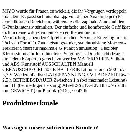
MIYO wurde für Frauen entwickelt, die ihr Vergnügen verdoppeln
möchten! Es passt sich unabhängig von deiner Anatomie perfekt
dem klitoralen Bereich an, während es die vaginale Zone und den
G‑Punkt intensiv stimuliert. Der einfache und komfortable Griff lässt
dich in deine wildesten Fantasien entfliehen und mit
Mehrfachorgasmen den Gipfel erreichen. Sexuelle Erregung in ihrer
höchsten Form! "• Zwei leistungsstarke, synchronisierte Motoren -
Flexibler Schaft für maximale G‑Punkt‑Stimulation - Flexibler
Klitorisstimulator für ultimatives Vergnügen - Durchdacht designt,
um jedem Körpertyp gerecht zu werden MATERIALIEN Silikon
und ABS-Kunststoff AUSSCHALTEN Manuell
GERÄUSCHPEGEL 40 dB BATTERIE Lithium-Ionen 500 mAh
3,7 V Wiederaufladbar LADESPANNUNG 5 V LADEZEIT Etwa
2,5 h BETRIEBSDAUER Zwischen 1 h (bei maximaler Leistung)
und 3 h (bei niedriger Leistung) ABMESSUNGEN 185 x 95 x 38
mm GEWICHT (nur Produkt) 216 g / 0,47 lb
Produktmerkmale
Was sagen unsere zufriedenen Kunden?