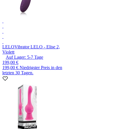
LELO
Vibrator LELO - Elise 2,
Violett
Auf Lager:
5-7
Tage
199,00 €
199,00 €
Niedrigster Preis in den
letzten 30 Tagen.