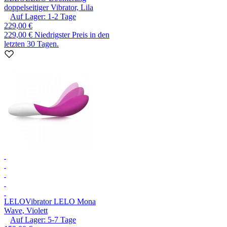
doppelseitiger Vibrator, Lila
Auf Lager:
1-2
Tage
229,00 €
229,00 €
Niedrigster Preis in den
letzten 30 Tagen.
LELO
Vibrator LELO Mona
Wave, Violett
Auf Lager:
5-7
Tage