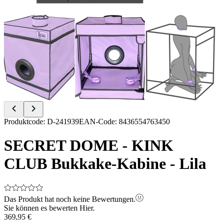
Item
Produktcode
:
D-241939
EAN-Code
:
8436554763450
1
of
SECRET DOME - KINK
12
CLUB Bukkake-Kabine - Lila
Das Produkt hat noch keine Bewertungen.
Sie können es bewerten
Hier.
369,95 €