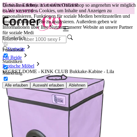
Damit Ihr Erlebnis in unserem Onlineshop so angenehm wie möglich
😽
Svakom Klitty: 15 € GÜNSTIGER
ist.
Wir verwenden Cookies, um Inhalte und Anzeigen zu
Code: KLITTY →
personalisieren, Funktionen für soziale Medien bereitzustellen und
unseren Datenverkehr zu analysieren. Außerdem geben wir
Informationen über Ihre Nutzung unserer Website an unsere Partner
für soziale Medi
Erforderlich
Startseite
Funktional
Für Beide
Statistiken
Erotische Möbel
SECRET DOME - KINK CLUB Bukkake-Kabine - Lila
Marketing
Alle erlauben
Auswahl erlauben
Ablehnen