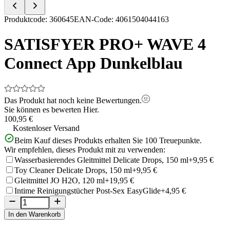
Item
Produktcode
:
360645
EAN-Code
:
4061504044163
1
of
SATISFYER PRO+ WAVE 4
5
Connect App Dunkelblau
Das Produkt hat noch keine Bewertungen.
Sie können es bewerten
Hier.
100,95 €
Kostenloser Versand
Beim Kauf dieses Produkts erhalten Sie
100
Treuepunkte.
Wir empfehlen, dieses Produkt mit zu verwenden:
Wasserbasierendes Gleitmittel Delicate Drops, 150 ml
+9,95 €
Toy Cleaner Delicate Drops, 150 ml
+9,95 €
Gleitmittel JO H2O, 120 ml
+19,95 €
Intime Reinigungstücher Post-Sex EasyGlide
+4,95 €
In den Warenkorb