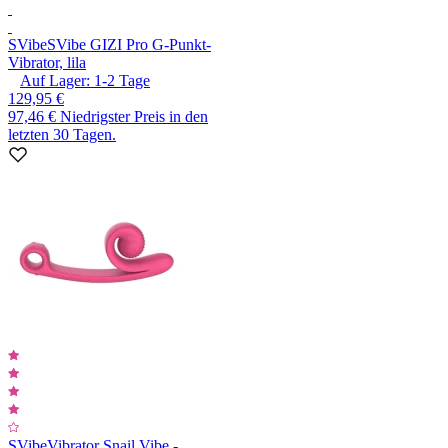
SVibe
SVibe GIZI Pro G-Punkt-
Vibrator, lila
Auf Lager:
1-2
Tage
129,95 €
97,46 €
Niedrigster Preis in den
letzten 30 Tagen.
SVibe
Vibrator Snail Vibe -