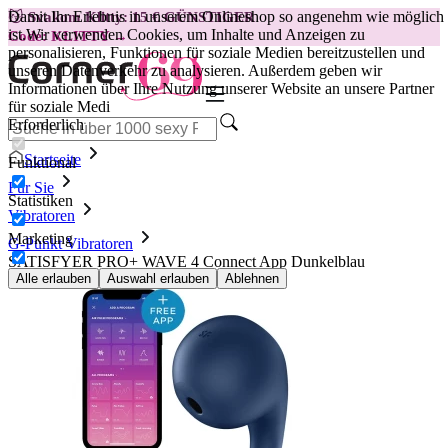
Damit Ihr Erlebnis in unserem Onlineshop so angenehm wie möglich
😽
Svakom Klitty: 15 € GÜNSTIGER
ist.
Wir verwenden Cookies, um Inhalte und Anzeigen zu
Code: KLITTY →
personalisieren, Funktionen für soziale Medien bereitzustellen und
unseren Datenverkehr zu analysieren. Außerdem geben wir
Informationen über Ihre Nutzung unserer Website an unsere Partner
für soziale Medi
Erforderlich
Startseite
Funktional
Für Sie
Statistiken
Vibratoren
Marketing
G-Punkt Vibratoren
SATISFYER PRO+ WAVE 4 Connect App Dunkelblau
Alle erlauben
Auswahl erlauben
Ablehnen