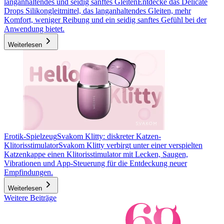
langanhaltendes und seidig sanftes Gleiten
Entdecke das Delicate
Drops Silikongleitmittel, das langanhaltendes Gleiten, mehr
Komfort, weniger Reibung und ein seidig sanftes Gefühl bei der
Anwendung bietet.
Weiterlesen
Erotik-Spielzeug
Svakom Klitty: diskreter Katzen-
Klitorisstimulator
Svakom Klitty verbirgt unter einer verspielten
Katzenkappe einen Klitorisstimulator mit Lecken, Saugen,
Vibrationen und App-Steuerung für die Entdeckung neuer
Empfindungen.
Weiterlesen
Weitere Beiträge