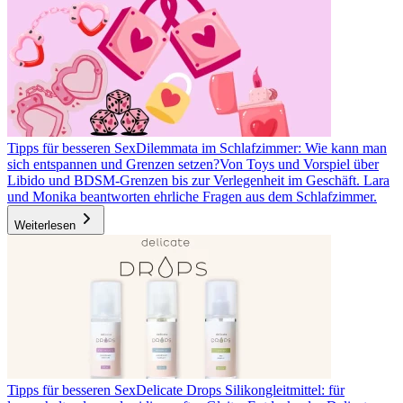
Tipps für besseren Sex
Dilemmata im Schlafzimmer: Wie kann man
sich entspannen und Grenzen setzen?
Von Toys und Vorspiel über
Libido und BDSM-Grenzen bis zur Verlegenheit im Geschäft. Lara
und Monika beantworten ehrliche Fragen aus dem Schlafzimmer.
Weiterlesen
Tipps für besseren Sex
Delicate Drops Silikongleitmittel: für