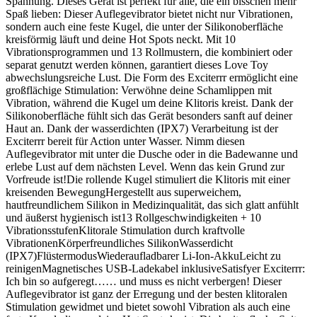
Spannung. Dieses Gerät ist perfekt für alle, die ein bisschen mehr
Spaß lieben: Dieser Auflegevibrator bietet nicht nur Vibrationen,
sondern auch eine feste Kugel, die unter der Silikonoberfläche
kreisförmig läuft und deine Hot Spots neckt. Mit 10
Vibrationsprogrammen und 13 Rollmustern, die kombiniert oder
separat genutzt werden können, garantiert dieses Love Toy
abwechslungsreiche Lust. Die Form des Exciterrr ermöglicht eine
großflächige Stimulation: Verwöhne deine Schamlippen mit
Vibration, während die Kugel um deine Klitoris kreist. Dank der
Silikonoberfläche fühlt sich das Gerät besonders sanft auf deiner
Haut an. Dank der wasserdichten (IPX7) Verarbeitung ist der
Exciterrr bereit für Action unter Wasser. Nimm diesen
Auflegevibrator mit unter die Dusche oder in die Badewanne und
erlebe Lust auf dem nächsten Level. Wenn das kein Grund zur
Vorfreude ist!Die rollende Kugel stimuliert die Klitoris mit einer
kreisenden BewegungHergestellt aus superweichem,
hautfreundlichem Silikon in Medizinqualität, das sich glatt anfühlt
und äußerst hygienisch ist13 Rollgeschwindigkeiten + 10
VibrationsstufenKlitorale Stimulation durch kraftvolle
VibrationenKörperfreundliches SilikonWasserdicht
(IPX7)FlüstermodusWiederaufladbarer Li-Ion-AkkuLeicht zu
reinigenMagnetisches USB-Ladekabel inklusiveSatisfyer Exciterrr:
Ich bin so aufgeregt…… und muss es nicht verbergen! Dieser
Auflegevibrator ist ganz der Erregung und der besten klitoralen
Stimulation gewidmet und bietet sowohl Vibration als auch eine