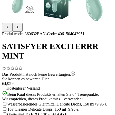
Item
Produktcode
:
360632
EAN-Code
:
4061504043951
1
of
SATISFYER EXCITERRR
4
MINT
Das Produkt hat noch keine Bewertungen.
Sie können es bewerten
Hier.
64,95 €
Kostenloser Versand
Beim Kauf dieses Produkts erhalten Sie
64
Treuepunkte.
Wir empfehlen, dieses Produkt mit zu verwenden:
Wasserbasierendes Gleitmittel Delicate Drops, 150 ml
+9,95 €
Toy Cleaner Delicate Drops, 150 ml
+9,95 €
Gleitmittel JO H2O, 120 ml
+19,95 €