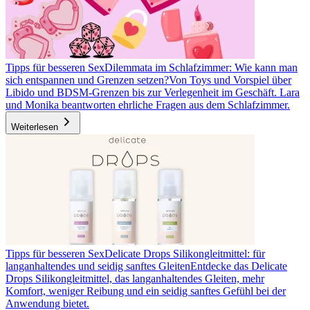
Tipps für besseren Sex
Dilemmata im Schlafzimmer: Wie kann man
sich entspannen und Grenzen setzen?
Von Toys und Vorspiel über
Libido und BDSM-Grenzen bis zur Verlegenheit im Geschäft. Lara
und Monika beantworten ehrliche Fragen aus dem Schlafzimmer.
Weiterlesen
Tipps für besseren Sex
Delicate Drops Silikongleitmittel: für
langanhaltendes und seidig sanftes Gleiten
Entdecke das Delicate
Drops Silikongleitmittel, das langanhaltendes Gleiten, mehr
Komfort, weniger Reibung und ein seidig sanftes Gefühl bei der
Anwendung bietet.