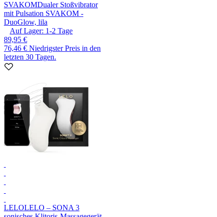
SVAKOM
Dualer Stoßvibrator
mit Pulsation SVAKOM -
DuoGlow, lila
Auf Lager:
1-2
Tage
89,95 €
76,46 €
Niedrigster Preis in den
letzten 30 Tagen.
LELO
LELO – SONA 3
sonisches Klitoris-Massagegerät