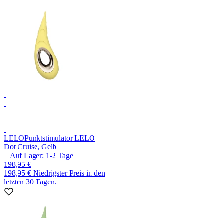
LELO
Punktstimulator LELO
Dot Cruise, Gelb
Auf Lager:
1-2
Tage
198,95 €
198,95 €
Niedrigster Preis in den
letzten 30 Tagen.