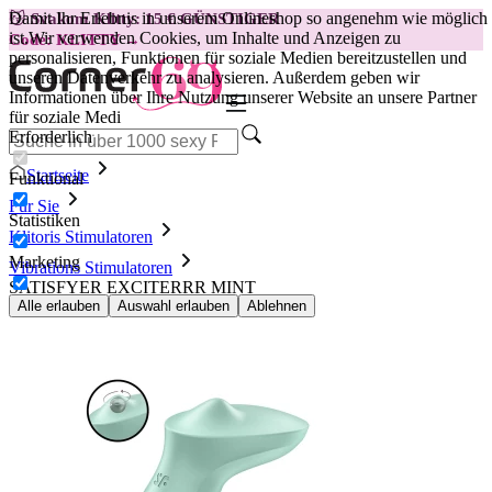
Damit Ihr Erlebnis in unserem Onlineshop so angenehm wie möglich
😽
Svakom Klitty: 15 € GÜNSTIGER
ist.
Wir verwenden Cookies, um Inhalte und Anzeigen zu
Code: KLITTY →
personalisieren, Funktionen für soziale Medien bereitzustellen und
unseren Datenverkehr zu analysieren. Außerdem geben wir
Informationen über Ihre Nutzung unserer Website an unsere Partner
für soziale Medi
Erforderlich
Startseite
Funktional
Für Sie
Statistiken
Klitoris Stimulatoren
Marketing
Vibrations Stimulatoren
SATISFYER EXCITERRR MINT
Alle erlauben
Auswahl erlauben
Ablehnen