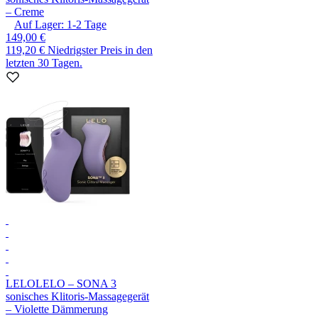
– Creme
Auf Lager:
1-2
Tage
149,00 €
119,20 €
Niedrigster Preis in den
letzten 30 Tagen.
LELO
LELO – SONA 3
sonisches Klitoris-Massagegerät
– Violette Dämmerung