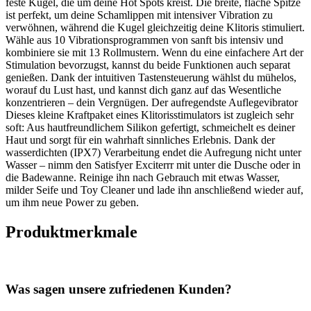
feste Kugel, die um deine Hot Spots kreist. Die breite, flache Spitze
ist perfekt, um deine Schamlippen mit intensiver Vibration zu
verwöhnen, während die Kugel gleichzeitig deine Klitoris stimuliert.
Wähle aus 10 Vibrationsprogrammen von sanft bis intensiv und
kombiniere sie mit 13 Rollmustern. Wenn du eine einfachere Art der
Stimulation bevorzugst, kannst du beide Funktionen auch separat
genießen. Dank der intuitiven Tastensteuerung wählst du mühelos,
worauf du Lust hast, und kannst dich ganz auf das Wesentliche
konzentrieren – dein Vergnügen. Der aufregendste Auflegevibrator
Dieses kleine Kraftpaket eines Klitorisstimulators ist zugleich sehr
soft: Aus hautfreundlichem Silikon gefertigt, schmeichelt es deiner
Haut und sorgt für ein wahrhaft sinnliches Erlebnis. Dank der
wasserdichten (IPX7) Verarbeitung endet die Aufregung nicht unter
Wasser – nimm den Satisfyer Exciterrr mit unter die Dusche oder in
die Badewanne. Reinige ihn nach Gebrauch mit etwas Wasser,
milder Seife und Toy Cleaner und lade ihn anschließend wieder auf,
um ihm neue Power zu geben.
Produktmerkmale
Was sagen unsere zufriedenen Kunden?