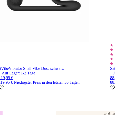
SVibe
Vibrator Snail Vibe Duo, schwarz
Sat
Auf Lager:
1-2
Tage
119,95 €
88
119,95 €
Niedrigster Preis in den letzten 30 Tagen.
88