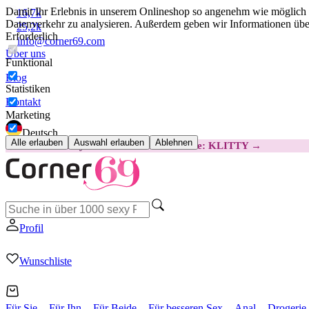
Damit Ihr Erlebnis in unserem Onlineshop so angenehm wie möglich i
16,7k
Datenverkehr zu analysieren. Außerdem geben wir Informationen über
25,2k
Erforderlich
info@corner69.com
Über uns
Funktional
Blog
Statistiken
Kontakt
Marketing
Deutsch
Alle erlauben
Auswahl erlauben
Ablehnen
😽
Svakom Klitty: 15 € GÜNSTIGER
Code: KLITTY →
Profil
Wunschliste
Für Sie
Für Ihn
Für Beide
Für besseren Sex
Anal
Drogerie