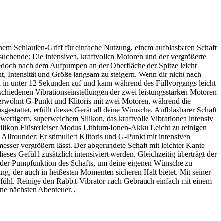
einem Schlaufen-Griff für einfache Nutzung, einem aufblasbaren Schaft
tsuchende: Die intensiven, kraftvollen Motoren und der vergrößerte
 jedoch nach dem Aufpumpen an der Oberfläche der Spitze leicht
, Intensität und Größe langsam zu steigern. Wenn dir nicht nach
 in unter 12 Sekunden auf und kann während des Füllvorgangs leicht
schiedenen Vibrationseinstellungen der zwei leistungsstarken Motoren
verwöhnt G-Punkt und Klitoris mit zwei Motoren, während die
gestattet, erfüllt dieses Gerät all deine Wünsche. Aufblasbarer Schaft
chwertigem, superweichem Silikon, das kraftvolle Vibrationen intensiv
 Silikon Flüsterleiser Modus Lithium-Ionen-Akku Leicht zu reinigen
llrounder: Er stimuliert Klitoris und G-Punkt mit intensiven
esser vergrößern lässt. Der abgerundete Schaft mit leichter Kante
es Gefühl zusätzlich intensiviert werden. Gleichzeitig überträgt der
on der Pumpfunktion des Schafts, um deine eigenen Wünsche zu
g, der auch in heißesten Momenten sicheren Halt bietet. Mit seiner
Gefühl. Reinige den Rabbit-Vibrator nach Gebrauch einfach mit einem
ne nächsten Abenteuer. ,