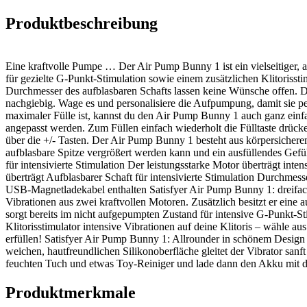
Produktbeschreibung
Eine kraftvolle Pumpe … Der Air Pump Bunny 1 ist ein vielseitiger, a
für gezielte G-Punkt-Stimulation sowie einem zusätzlichen Klitorissti
Durchmesser des aufblasbaren Schafts lassen keine Wünsche offen. Der
nachgiebig. Wage es und personalisiere die Aufpumpung, damit sie pe
maximaler Fülle ist, kannst du den Air Pump Bunny 1 auch ganz einf
angepasst werden. Zum Füllen einfach wiederholt die Fülltaste drück
über die +/- Tasten. Der Air Pump Bunny 1 besteht aus körpersicher
aufblasbare Spitze vergrößert werden kann und ein ausfüllendes Gefühl
für intensivierte Stimulation Der leistungsstarke Motor überträgt int
überträgt Aufblasbarer Schaft für intensivierte Stimulation Durchmes
USB-Magnetladekabel enthalten Satisfyer Air Pump Bunny 1: dreifacher
Vibrationen aus zwei kraftvollen Motoren. Zusätzlich besitzt er eine
sorgt bereits im nicht aufgepumpten Zustand für intensive G-Punkt-S
Klitorisstimulator intensive Vibrationen auf deine Klitoris – wähle
erfüllen! Satisfyer Air Pump Bunny 1: Allrounder in schönem Design 
weichen, hautfreundlichen Silikonoberfläche gleitet der Vibrator sa
feuchten Tuch und etwas Toy-Reiniger und lade dann den Akku mit de
Produktmerkmale