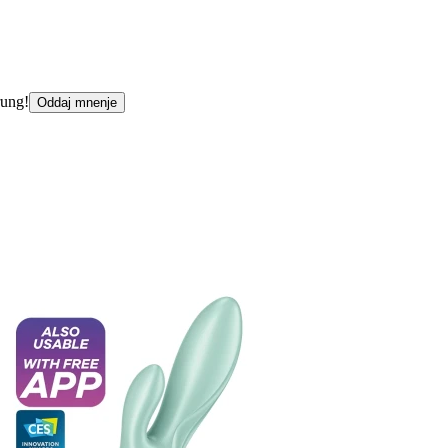
rung!
Oddaj mnenje