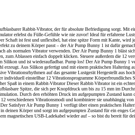
ufblasbarer Rabbit-Vibrator, der für absolute Befriedigung sorgt. Mit 
mulator erlebst du Fülle-Gefühle wie nie zuvor! Ideal für erfahrene Lus
 Schaft ist fest und unflexibel, hat eine spitze Form mit Kante, wird
rfekt zu deinem Körper passt – der Air Pump Bunny 1 ist dafür gemacht
ach als normalen Vibrator verwenden. Der Air Pump Bunny 1 bläst sich
en, zum Ablassen einfach doppelt klicken. Steuere außerdem die 12 ver
em Silikon und ist wiederaufladbar. Pump los! Der Air Pump Bunny 1 
 erzeugt. Aus Silikon gefertigt und mit einem praktischen Haltering aus
ensive Vibrationsrhythmen auf das gesamte Lustgerät Hergestellt aus ho
ser individuell einstellbar 12 Vibrationsprogramme Körperfreundliches
 Spaß in einem Rabbit-Vibrator Dieser Rabbit-Vibrator ist ein echter A
 aufblasbare Spitze, die sich per Knopfdruck um bis zu 15 mm im Durchm
timulation. Durch den erhöhten Druck im aufgepumpten Zustand kann dies
 aus 12 verschiedenen Vibrationsmodi und kombiniere sie unabhängig v
Der Satisfyer Air Pump Bunny 1 verfügt über einen praktischen Halterin
nft in deinen Körper und sorgt im aufgepumpten Zustand für ein enges 
m magnetischen USB-Ladekabel wieder auf – so bist du bereit für dei