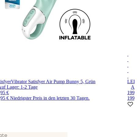
isfyer
Vibrator Satisfyer Air Pump Bunny 5, Grün
LEL
Auf Lager:
1-2
Tage
Au
,95 €
199,
,95 €
Niedrigster Preis in den letzten 30 Tagen.
199,