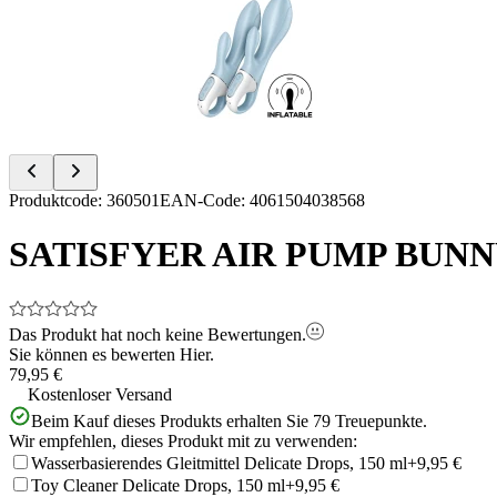
of
5
Item
Produktcode
:
360501
EAN-Code
:
4061504038568
1
of
SATISFYER AIR PUMP BUNN
5
Das Produkt hat noch keine Bewertungen.
Sie können es bewerten
Hier.
79,95 €
Kostenloser Versand
Beim Kauf dieses Produkts erhalten Sie
79
Treuepunkte.
Wir empfehlen, dieses Produkt mit zu verwenden:
Wasserbasierendes Gleitmittel Delicate Drops, 150 ml
+9,95 €
Toy Cleaner Delicate Drops, 150 ml
+9,95 €