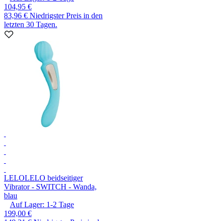
104,95 €
83,96 €
Niedrigster Preis in den
letzten 30 Tagen.
LELO
LELO beidseitiger
Vibrator - SWITCH - Wanda,
blau
Auf Lager:
1-2
Tage
199,00 €