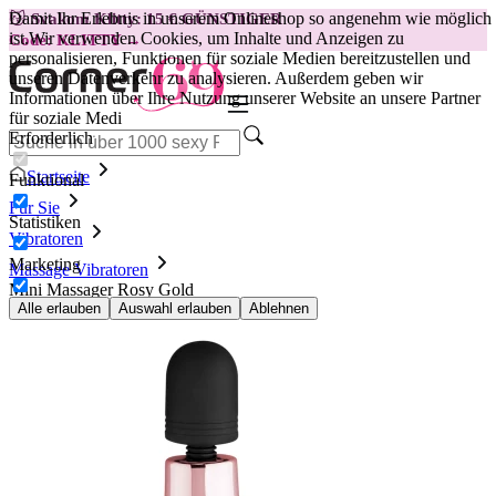
Damit Ihr Erlebnis in unserem Onlineshop so angenehm wie möglich
😽
Svakom Klitty: 15 € GÜNSTIGER
ist.
Wir verwenden Cookies, um Inhalte und Anzeigen zu
Code: KLITTY →
personalisieren, Funktionen für soziale Medien bereitzustellen und
unseren Datenverkehr zu analysieren. Außerdem geben wir
Informationen über Ihre Nutzung unserer Website an unsere Partner
für soziale Medi
Erforderlich
Startseite
Funktional
Für Sie
Statistiken
Vibratoren
Marketing
Massage Vibratoren
Mini Massager Rosy Gold
Alle erlauben
Auswahl erlauben
Ablehnen