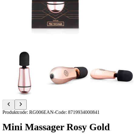
Item
Produktcode
:
RG006
EAN-Code
:
8719934000841
1
of
Mini Massager Rosy Gold
11