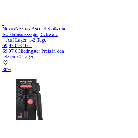
Nexus
Nexus - Ascend Stoß- und
Rotationsmassager, Schwarz
Auf Lager:
1-2
Tage
69,97 €
99,95 €
69,97 €
Niedrigster Preis in den
letzten 30 Tagen.
30%