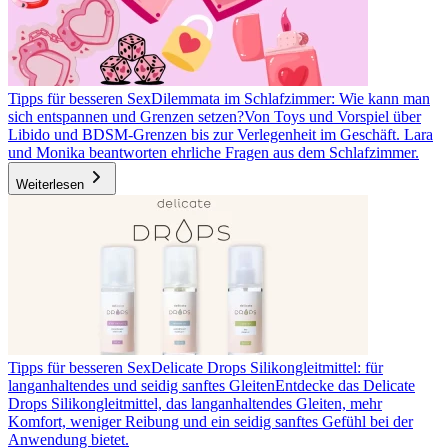
Tipps für besseren Sex
Dilemmata im Schlafzimmer: Wie kann man
sich entspannen und Grenzen setzen?
Von Toys und Vorspiel über
Libido und BDSM-Grenzen bis zur Verlegenheit im Geschäft. Lara
und Monika beantworten ehrliche Fragen aus dem Schlafzimmer.
Weiterlesen
Tipps für besseren Sex
Delicate Drops Silikongleitmittel: für
langanhaltendes und seidig sanftes Gleiten
Entdecke das Delicate
Drops Silikongleitmittel, das langanhaltendes Gleiten, mehr
Komfort, weniger Reibung und ein seidig sanftes Gefühl bei der
Anwendung bietet.