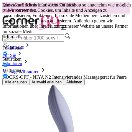
Damit Ihr Erlebnis in unserem Onlineshop so angenehm wie möglich
😽
Svakom Klitty: 15 € GÜNSTIGER
ist.
Wir verwenden Cookies, um Inhalte und Anzeigen zu
Code: KLITTY →
personalisieren, Funktionen für soziale Medien bereitzustellen und
unseren Datenverkehr zu analysieren. Außerdem geben wir
Informationen über Ihre Nutzung unserer Website an unsere Partner
für soziale Medi
Erforderlich
Startseite
Funktional
Für Sie
Statistiken
Vibratoren
Marketing
Massage Vibratoren
ROCKS-OFF - NIYA N2 Intensivierendes Massagegerät für Paare
Alle erlauben
Auswahl erlauben
Ablehnen