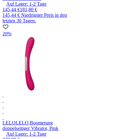
Auf Lager:
1-2
Tage
145,44 €
181,80 €
145,44 €
Niedrigster Preis in den
letzten 30 Tagen.
20%
LELO
LELO Boomerang
doppelseitiger Vibrator, Pink
Auf Lager:
1-2
Tage