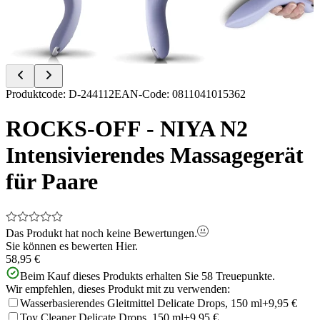
Item
Produktcode
:
D-244112
EAN-Code
:
0811041015362
1
of
ROCKS-OFF - NIYA N2
4
Intensivierendes Massagegerät
für Paare
Das Produkt hat noch keine Bewertungen.
Sie können es bewerten
Hier.
58,95 €
Beim Kauf dieses Produkts erhalten Sie
58
Treuepunkte.
Wir empfehlen, dieses Produkt mit zu verwenden:
Wasserbasierendes Gleitmittel Delicate Drops, 150 ml
+9,95 €
Toy Cleaner Delicate Drops, 150 ml
+9,95 €