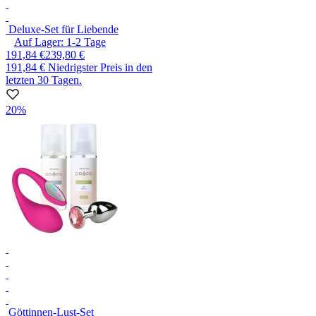
Deluxe-Set für Liebende
Auf Lager:
1-2
Tage
191,84 €
239,80 €
191,84 €
Niedrigster Preis in den
letzten 30 Tagen.
20%
Göttinnen-Lust-Set