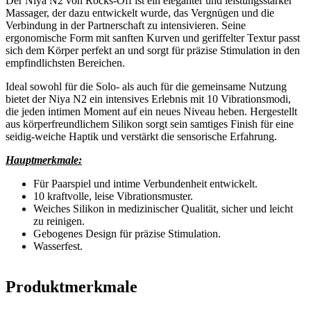
Der Niya N2 von Rocks-Off ist ein eleganter und leistungsstarker
Massager, der dazu entwickelt wurde, das Vergnügen und die
Verbindung in der Partnerschaft zu intensivieren. Seine
ergonomische Form mit sanften Kurven und geriffelter Textur passt
sich dem Körper perfekt an und sorgt für präzise Stimulation in den
empfindlichsten Bereichen.
Ideal sowohl für die Solo- als auch für die gemeinsame Nutzung
bietet der Niya N2 ein intensives Erlebnis mit 10 Vibrationsmodi,
die jeden intimen Moment auf ein neues Niveau heben. Hergestellt
aus körperfreundlichem Silikon sorgt sein samtiges Finish für eine
seidig-weiche Haptik und verstärkt die sensorische Erfahrung.
Hauptmerkmale:
Für Paarspiel und intime Verbundenheit entwickelt.
10 kraftvolle, leise Vibrationsmuster.
Weiches Silikon in medizinischer Qualität, sicher und leicht
zu reinigen.
Gebogenes Design für präzise Stimulation.
Wasserfest.
Produktmerkmale