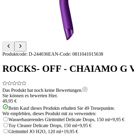
of
8
Item
Produktcode
:
D-244036
EAN-Code
:
0811041015638
1
of
ROCKS- OFF - CHAIAMO G Vib
8
Das Produkt hat noch keine Bewertungen.
Sie können es bewerten
Hier.
49,95 €
Beim Kauf dieses Produkts erhalten Sie
49
Treuepunkte.
Wir empfehlen, dieses Produkt mit zu verwenden:
Wasserbasierendes Gleitmittel Delicate Drops, 150 ml
+9,95 €
Toy Cleaner Delicate Drops, 150 ml
+9,95 €
Gleitmittel JO H2O, 120 ml
+19,95 €