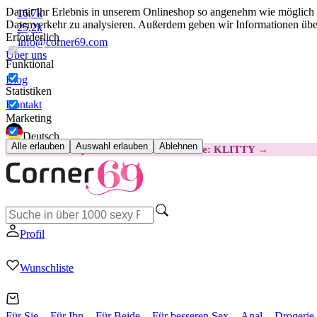
Damit Ihr Erlebnis in unserem Onlineshop so angenehm wie möglich i
16,7k
Datenverkehr zu analysieren. Außerdem geben wir Informationen über
25,2k
Erforderlich
info@corner69.com
Über uns
Funktional
Blog
Statistiken
Kontakt
Marketing
Deutsch
Alle erlauben
Auswahl erlauben
Ablehnen
😽
Svakom Klitty: 15 € GÜNSTIGER
Code: KLITTY →
Profil
Wunschliste
Für Sie
Für Ihn
Für Beide
Für besseren Sex
Anal
Drogerie