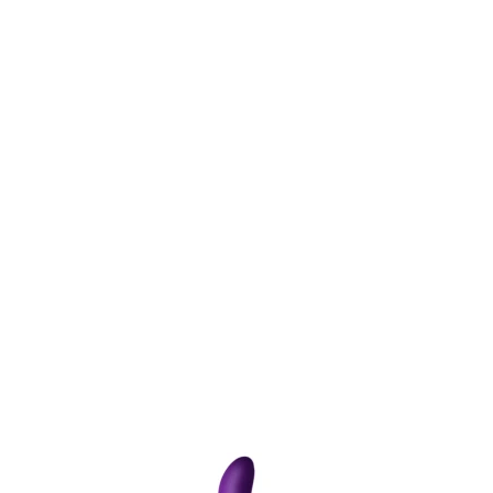
Item
1