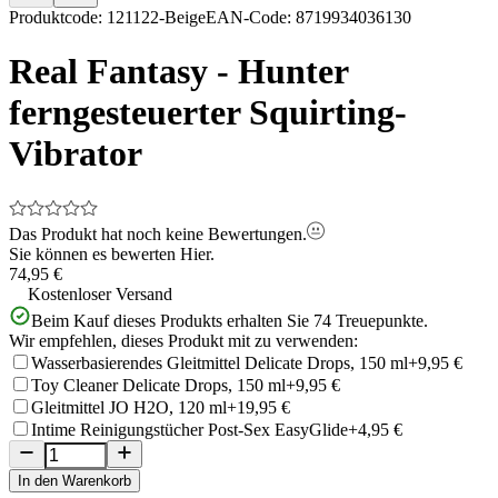
Item
Produktcode
:
121122-Beige
EAN-Code
:
8719934036130
1
of
Real Fantasy - Hunter
10
ferngesteuerter Squirting-
Vibrator
Das Produkt hat noch keine Bewertungen.
Sie können es bewerten
Hier.
74,95 €
Kostenloser Versand
Beim Kauf dieses Produkts erhalten Sie
74
Treuepunkte.
Wir empfehlen, dieses Produkt mit zu verwenden:
Wasserbasierendes Gleitmittel Delicate Drops, 150 ml
+9,95 €
Toy Cleaner Delicate Drops, 150 ml
+9,95 €
Gleitmittel JO H2O, 120 ml
+19,95 €
Intime Reinigungstücher Post-Sex EasyGlide
+4,95 €
In den Warenkorb