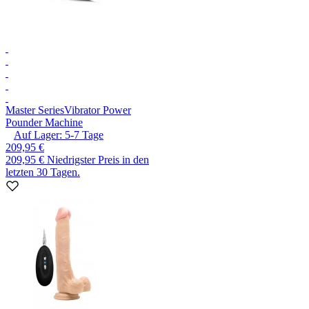
Master Series
Vibrator Power
Pounder Machine
Auf Lager:
5-7
Tage
209,95 €
209,95 €
Niedrigster Preis in den
letzten 30 Tagen.