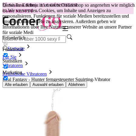
Damit Ihr Erlebnis in unserem Onlineshop so angenehm wie möglich
😽
Svakom Klitty: 15 € GÜNSTIGER
ist.
Wir verwenden Cookies, um Inhalte und Anzeigen zu
Code: KLITTY →
personalisieren, Funktionen für soziale Medien bereitzustellen und
unseren Datenverkehr zu analysieren. Außerdem geben wir
Informationen über Ihre Nutzung unserer Website an unsere Partner
für soziale Medi
Erforderlich
Startseite
Funktional
Für Sie
Statistiken
Vibratoren
Marketing
Realistische Vibratoren
Real Fantasy - Hunter ferngesteuerter Squirting-Vibrator
Alle erlauben
Auswahl erlauben
Ablehnen