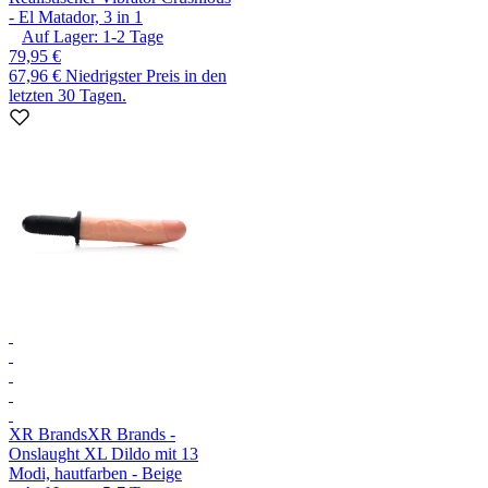
- El Matador, 3 in 1
Auf Lager:
1-2
Tage
79,95 €
67,96 €
Niedrigster Preis in den
letzten 30 Tagen.
XR Brands
XR Brands -
Onslaught XL Dildo mit 13
Modi, hautfarben - Beige