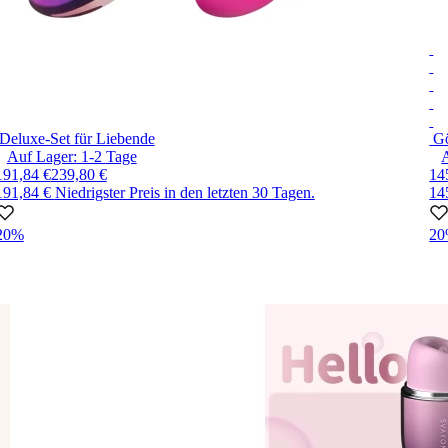
Deluxe-Set für Liebende
Gö
Auf Lager:
1-2
Tage
191,84 €
239,80 €
14
191,84 €
Niedrigster Preis in den letzten 30 Tagen.
14
20%
2