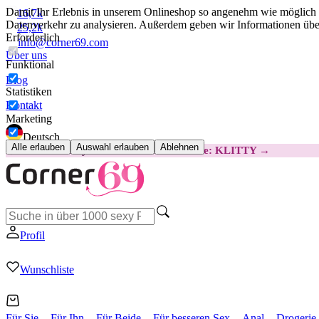
Damit Ihr Erlebnis in unserem Onlineshop so angenehm wie möglich i
16,7k
Datenverkehr zu analysieren. Außerdem geben wir Informationen über
25,2k
Erforderlich
info@corner69.com
Über uns
Funktional
Blog
Statistiken
Kontakt
Marketing
Deutsch
Alle erlauben
Auswahl erlauben
Ablehnen
😽
Svakom Klitty: 15 € GÜNSTIGER
Code: KLITTY →
Profil
Wunschliste
Für Sie
Für Ihn
Für Beide
Für besseren Sex
Anal
Drogerie