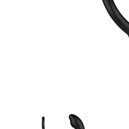
Item
1
of
11