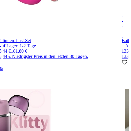
ttinnen-Lust-Set
Bath
Auf Lager:
1-2
Tage
Au
5,44 €
181,80 €
133,
5,44 €
Niedrigster Preis in den letzten 30 Tagen.
133,
0%