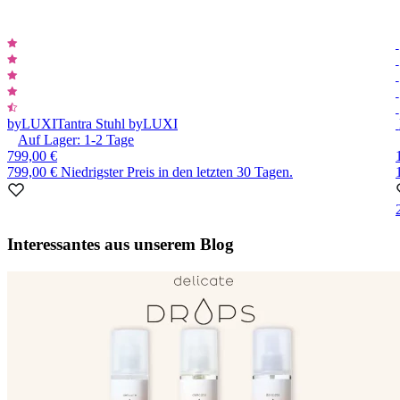
byLUXI
Tantra Stuhl byLUXI
Auf Lager:
1-2
Tage
799,00 €
799,00 €
Niedrigster Preis in den letzten 30 Tagen.
Item
1
Interessantes aus unserem Blog
of
10