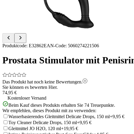
Item
Produktcode
:
E32862
EAN-Code
:
5060274221506
1
of
Prostata Stimulator mit Penisri
11
Das Produkt hat noch keine Bewertungen.
Sie können es bewerten
Hier.
74,95 €
Kostenloser Versand
Beim Kauf dieses Produkts erhalten Sie
74
Treuepunkte.
Wir empfehlen, dieses Produkt mit zu verwenden:
Wasserbasierendes Gleitmittel Delicate Drops, 150 ml
+9,95 €
Toy Cleaner Delicate Drops, 150 ml
+9,95 €
Gleitmittel JO H2O, 120 ml
+19,95 €