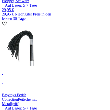
Flogger, Schwarz
Auf Lager:
5-7
Tage
29,95 €
29,95 €
Niedrigster Preis in den
letzten 30 Tagen.
Easytoys Fetish
Collection
Peitsche mit
Metallgriff
Auf Lager:
5-7
Tage