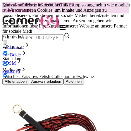
Damit Ihr Erlebnis in unserem Onlineshop so angenehm wie möglich
😽
Svakom Klitty: 15 € GÜNSTIGER
ist.
Wir verwenden Cookies, um Inhalte und Anzeigen zu
Code: KLITTY →
personalisieren, Funktionen für soziale Medien bereitzustellen und
unseren Datenverkehr zu analysieren. Außerdem geben wir
Informationen über Ihre Nutzung unserer Website an unsere Partner
für soziale Medi
Erforderlich
Startseite
Funktional
Für Beide
Statistiken
BDSM
Marketing
Peitschen
Peitsche - Easytoys Fetish Collection, rot/schwarz
Alle erlauben
Auswahl erlauben
Ablehnen