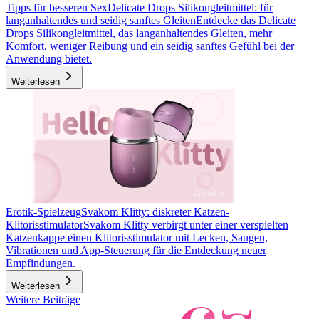
Tipps für besseren Sex
Delicate Drops Silikongleitmittel: für
langanhaltendes und seidig sanftes Gleiten
Entdecke das Delicate
Drops Silikongleitmittel, das langanhaltendes Gleiten, mehr
Komfort, weniger Reibung und ein seidig sanftes Gefühl bei der
Anwendung bietet.
Weiterlesen
Erotik-Spielzeug
Svakom Klitty: diskreter Katzen-
Klitorisstimulator
Svakom Klitty verbirgt unter einer verspielten
Katzenkappe einen Klitorisstimulator mit Lecken, Saugen,
Vibrationen und App-Steuerung für die Entdeckung neuer
Empfindungen.
Weiterlesen
Weitere Beiträge