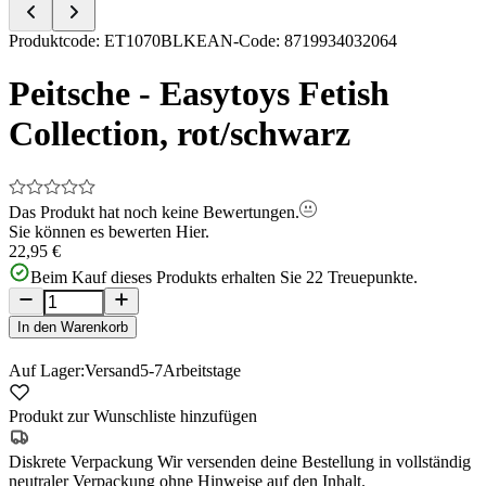
Item
Produktcode
:
ET1070BLK
EAN-Code
:
8719934032064
1
of
Peitsche - Easytoys Fetish
5
Collection, rot/schwarz
Das Produkt hat noch keine Bewertungen.
Sie können es bewerten
Hier.
22,95 €
Beim Kauf dieses Produkts erhalten Sie
22
Treuepunkte.
In den Warenkorb
Auf Lager:
Versand
5-7
Arbeitstage
Produkt zur Wunschliste hinzufügen
Diskrete Verpackung
Wir versenden deine Bestellung in vollständig
neutraler Verpackung ohne Hinweise auf den Inhalt.