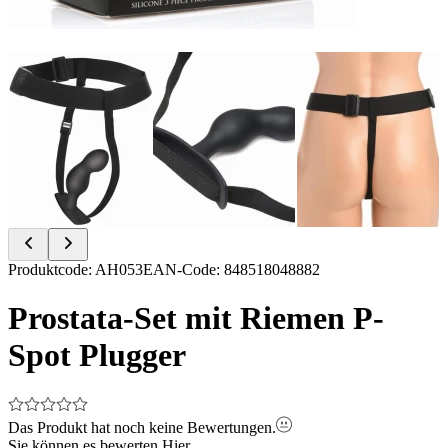
Item
Produktcode
:
AH053
EAN-Code
:
848518048882
1
of
Prostata-Set mit Riemen P-
7
Spot Plugger
Das Produkt hat noch keine Bewertungen.
Sie können es bewerten
Hier.