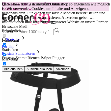
Damit Ihr Erlebnis in unserem Onlineshop so angenehm wie möglich
😽
Svakom Klitty: 15 € GÜNSTIGER
ist.
Wir verwenden Cookies, um Inhalte und Anzeigen zu
Code: KLITTY →
personalisieren, Funktionen für soziale Medien bereitzustellen und
unseren Datenverkehr zu analysieren. Außerdem geben wir
Informationen über Ihre Nutzung unserer Website an unsere Partner
für soziale Medi
Erforderlich
Startseite
Funktional
Für Ihn
Statistiken
Prostata Stimulatoren
Prostata-Set mit Riemen P-Spot Plugger
Marketing
Alle erlauben
Auswahl erlauben
Ablehnen