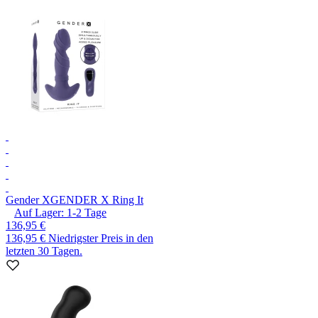
Gender X
GENDER X Ring It
Auf Lager:
1-2
Tage
136,95 €
136,95 €
Niedrigster Preis in den
letzten 30 Tagen.