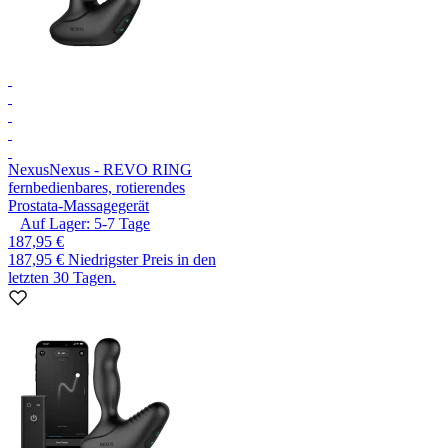
Nexus
Nexus - REVO RING
fernbedienbares, rotierendes
Prostata-Massagegerät
Auf Lager:
5-7
Tage
187,95 €
187,95 €
Niedrigster Preis in den
letzten 30 Tagen.