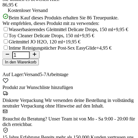
86,95 €
Kostenloser Versand
Beim Kauf dieses Produkts erhalten Sie
86
Treuepunkte.
Wir empfehlen, dieses Produkt mit zu verwenden:
Wasserbasierendes Gleitmittel Delicate Drops, 150 ml
+9,95 €
Toy Cleaner Delicate Drops, 150 ml
+9,95 €
Gleitmittel JO H2O, 120 ml
+19,95 €
Intime Reinigungstücher Post-Sex EasyGlide
+4,95 €
In den Warenkorb
Auf Lager:
Versand
5-7
Arbeitstage
Produkt zur Wunschliste hinzufügen
Diskrete Verpackung
Wir versenden deine Bestellung in vollständig
neutraler Verpackung ohne Hinweise auf den Inhalt.
Brauchst du Beratung?
Unser Team ist von Mo - Sa 9:00 - 20:00 für
dich erreichbar.
15 Jahre Erfahrung
Bereits mehr als 150.000 Kunden vertrauen uns.