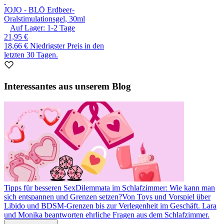
JO
JO - BLŌ Erdbeer-
Oralstimulationsgel, 30ml
Auf Lager:
1-2
Tage
21,95 €
18,66 €
Niedrigster Preis in den
letzten 30 Tagen.
Interessantes aus unserem Blog
Tipps für besseren Sex
Dilemmata im Schlafzimmer: Wie kann man
sich entspannen und Grenzen setzen?
Von Toys und Vorspiel über
Libido und BDSM-Grenzen bis zur Verlegenheit im Geschäft. Lara
und Monika beantworten ehrliche Fragen aus dem Schlafzimmer.