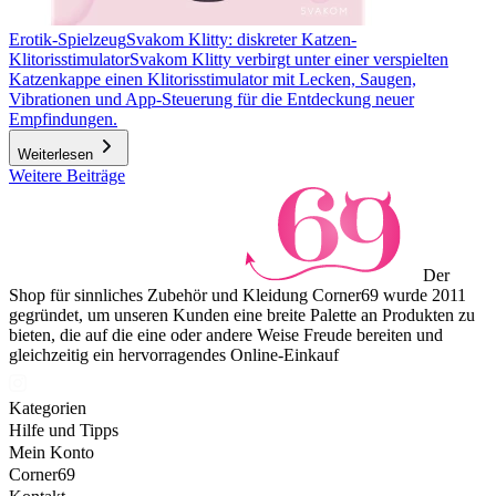
Erotik-Spielzeug
Svakom Klitty: diskreter Katzen-
Klitorisstimulator
Svakom Klitty verbirgt unter einer verspielten
Katzenkappe einen Klitorisstimulator mit Lecken, Saugen,
Vibrationen und App-Steuerung für die Entdeckung neuer
Empfindungen.
Weiterlesen
Weitere Beiträge
Der
Shop für sinnliches Zubehör und Kleidung Corner69 wurde 2011
gegründet, um unseren Kunden eine breite Palette an Produkten zu
bieten, die auf die eine oder andere Weise Freude bereiten und
gleichzeitig ein hervorragendes Online-Einkauf
Kategorien
Hilfe und Tipps
Mein Konto
Corner69