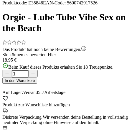
Item
Produktcode
:
E35846
EAN-Code
:
5600742917526
1
of
Orgie - Lube Tube Vibe Sex on
5
the Beach
Das Produkt hat noch keine Bewertungen.
Sie können es bewerten
Hier.
18,95 €
Beim Kauf dieses Produkts erhalten Sie
18
Treuepunkte.
In den Warenkorb
Auf Lager:
Versand
5-7
Arbeitstage
Produkt zur Wunschliste hinzufügen
Diskrete Verpackung
Wir versenden deine Bestellung in vollständig
neutraler Verpackung ohne Hinweise auf den Inhalt.