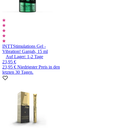
INTT
Stimulations Gel -
Vibration! Ganjah, 15 ml
Auf Lager:
1-2
Tage
23,95 €
23,95 €
Niedrigster Preis in den
letzten 30 Tagen.