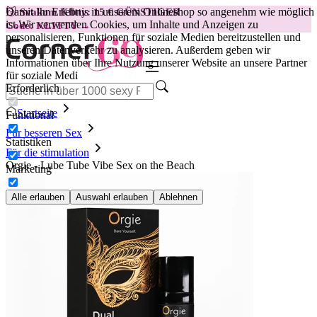
Damit Ihr Erlebnis in unserem Onlineshop so angenehm wie möglich
😽
Svakom Klitty: 15 € GÜNSTIGER
ist.
Wir verwenden Cookies, um Inhalte und Anzeigen zu
Code: KLITTY →
personalisieren, Funktionen für soziale Medien bereitzustellen und
unseren Datenverkehr zu analysieren. Außerdem geben wir
Informationen über Ihre Nutzung unserer Website an unsere Partner
für soziale Medi
Erforderlich
Startseite
Funktional
Für besseren Sex
Statistiken
Für die stimulation
Orgie - Lube Tube Vibe Sex on the Beach
Marketing
Alle erlauben
Auswahl erlauben
Ablehnen