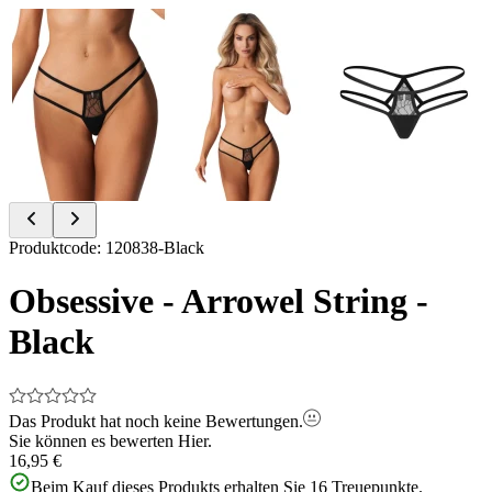
Item
Produktcode
:
120838-Black
1
of
Obsessive - Arrowel String -
3
Black
Das Produkt hat noch keine Bewertungen.
Sie können es bewerten
Hier.
16,95 €
Beim Kauf dieses Produkts erhalten Sie
16
Treuepunkte.