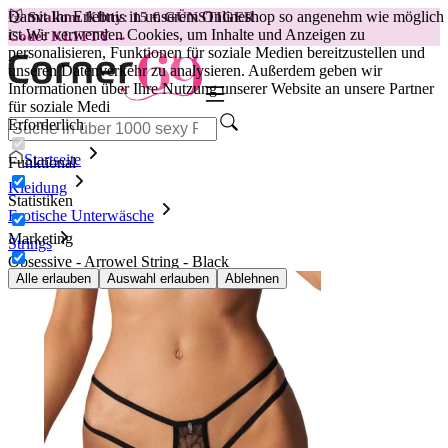
Damit Ihr Erlebnis in unserem Onlineshop so angenehm wie möglich
😽
Svakom Klitty: 15 € GÜNSTIGER
ist.
Wir verwenden Cookies, um Inhalte und Anzeigen zu
Code: KLITTY →
personalisieren, Funktionen für soziale Medien bereitzustellen und
unseren Datenverkehr zu analysieren. Außerdem geben wir
Informationen über Ihre Nutzung unserer Website an unsere Partner
für soziale Medi
Erforderlich
Startseite
Funktional
Kleidung
Statistiken
Erotische Unterwäsche
Marketing
Strings
Obsessive - Arrowel String - Black
Alle erlauben
Auswahl erlauben
Ablehnen