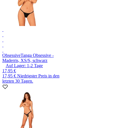
Obsessive
Tanga Obsessive -
Maderris, XS/S, schwarz
Auf Lager:
1-2
Tage
17,95 €
17,95 €
Niedrigster Preis in den
letzten 30 Tagen.