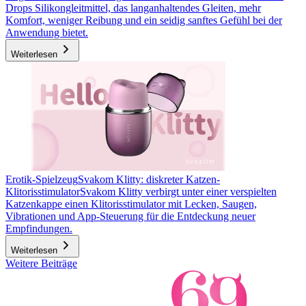
Drops Silikongleitmittel, das langanhaltendes Gleiten, mehr
Komfort, weniger Reibung und ein seidig sanftes Gefühl bei der
Anwendung bietet.
Weiterlesen
Erotik-Spielzeug
Svakom Klitty: diskreter Katzen-
Klitorisstimulator
Svakom Klitty verbirgt unter einer verspielten
Katzenkappe einen Klitorisstimulator mit Lecken, Saugen,
Vibrationen und App-Steuerung für die Entdeckung neuer
Empfindungen.
Weiterlesen
Weitere Beiträge