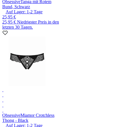
Obsessive
Tanga mit Rotem
Bund, Schwarz
Auf Lager:
1-2
Tage
25,95 €
25,95 €
Niedrigster Preis in den
letzten 30 Tagen.
Obsessive
Miamor Crotchless
Thong - Black
Auf Lager:
1-2
Tage