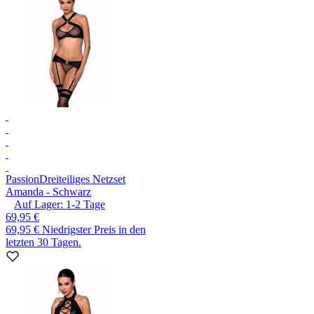
Passion
Dreiteiliges Netzset
Amanda - Schwarz
Auf Lager:
1-2
Tage
69,95 €
69,95 €
Niedrigster Preis in den
letzten 30 Tagen.