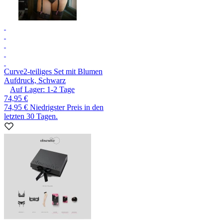
Curve
2-teiliges Set mit Blumen
Aufdruck, Schwarz
Auf Lager:
1-2
Tage
74,95 €
74,95 €
Niedrigster Preis in den
letzten 30 Tagen.