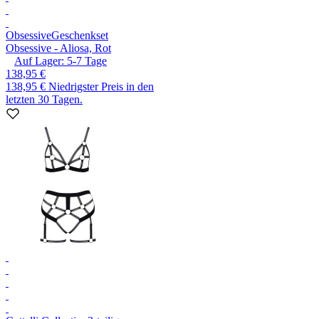
Obsessive
Geschenkset
Obsessive - Aliosa, Rot
Auf Lager:
5-7
Tage
138,95 €
138,95 €
Niedrigster Preis in den
letzten 30 Tagen.