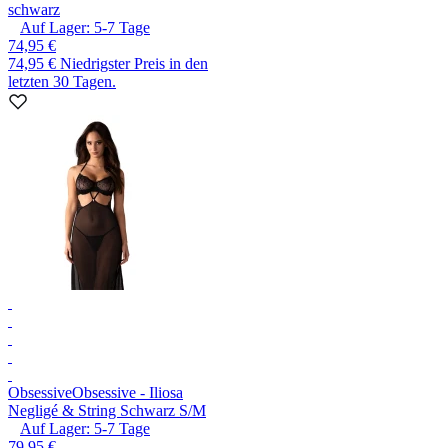
schwarz
Auf Lager:
5-7
Tage
74,95 €
74,95 €
Niedrigster Preis in den
letzten 30 Tagen.
Obsessive
Obsessive - Iliosa
Negligé & String Schwarz S/M
Auf Lager:
5-7
Tage
79,95 €