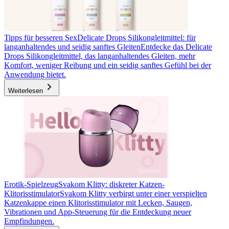
Tipps für besseren Sex
Delicate Drops Silikongleitmittel: für
langanhaltendes und seidig sanftes Gleiten
Entdecke das Delicate
Drops Silikongleitmittel, das langanhaltendes Gleiten, mehr
Komfort, weniger Reibung und ein seidig sanftes Gefühl bei der
Anwendung bietet.
Weiterlesen
Erotik-Spielzeug
Svakom Klitty: diskreter Katzen-
Klitorisstimulator
Svakom Klitty verbirgt unter einer verspielten
Katzenkappe einen Klitorisstimulator mit Lecken, Saugen,
Vibrationen und App-Steuerung für die Entdeckung neuer
Empfindungen.