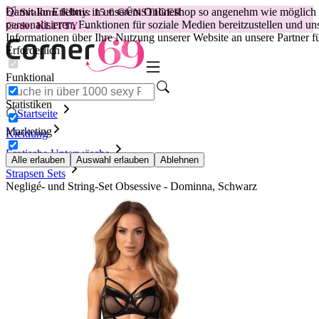
Damit Ihr Erlebnis in unserem Onlineshop so angenehm wie möglich i
😽
Svakom Klitty: 15 € GÜNSTIGER
personalisieren, Funktionen für soziale Medien bereitzustellen und 
Code: KLITTY →
Informationen über Ihre Nutzung unserer Website an unsere Partner f
Erforderlich
Funktional
Statistiken
Startseite
Marketing
Kleidung
Erotische Unterwäsche
Alle erlauben
Auswahl erlauben
Ablehnen
Strapsen Sets
Negligé- und String-Set Obsessive - Dominna, Schwarz