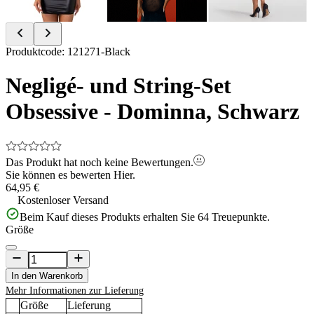
Item
Produktcode
:
121271-Black
1
of
Negligé- und String-Set
6
Obsessive - Dominna, Schwarz
Das Produkt hat noch keine Bewertungen.
Sie können es bewerten
Hier.
64,95 €
Kostenloser Versand
Beim Kauf dieses Produkts erhalten Sie
64
Treuepunkte.
Größe
In den Warenkorb
Mehr Informationen zur Lieferung
Größe
Lieferung