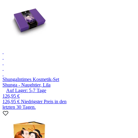
Shunga
Intimes Kosmetik-Set
Shunga - Naughtier, Lila
Auf Lager:
5-7
Tage
126,95 €
126,95 €
Niedrigster Preis in den
letzten 30 Tagen.