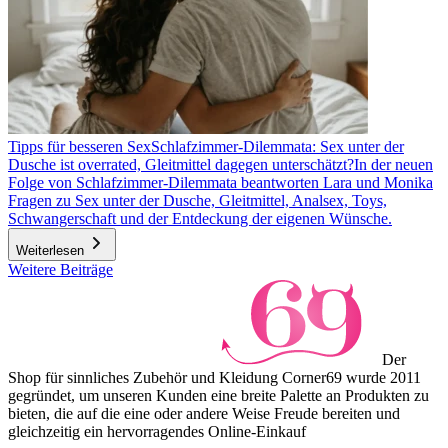
Tipps für besseren Sex
Schlafzimmer-Dilemmata: Sex unter der
Dusche ist overrated, Gleitmittel dagegen unterschätzt?
In der neuen
Folge von Schlafzimmer-Dilemmata beantworten Lara und Monika
Fragen zu Sex unter der Dusche, Gleitmittel, Analsex, Toys,
Schwangerschaft und der Entdeckung der eigenen Wünsche.
Weiterlesen
Weitere Beiträge
Der
Shop für sinnliches Zubehör und Kleidung Corner69 wurde 2011
gegründet, um unseren Kunden eine breite Palette an Produkten zu
bieten, die auf die eine oder andere Weise Freude bereiten und
gleichzeitig ein hervorragendes Online-Einkauf