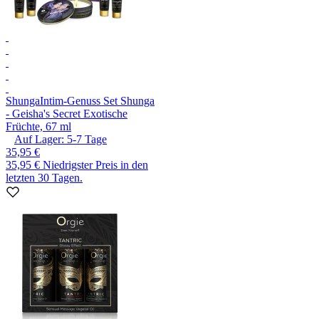
Shunga
Intim-Genuss Set Shunga
- Geisha's Secret Exotische
Früchte, 67 ml
Auf Lager:
5-7
Tage
35,95 €
35,95 €
Niedrigster Preis in den
letzten 30 Tagen.