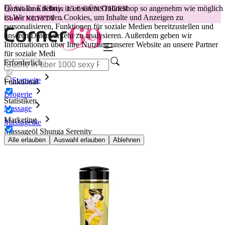
Damit Ihr Erlebnis in unserem Onlineshop so angenehm wie möglich
😽
Svakom Klitty: 15 € GÜNSTIGER
ist.
Wir verwenden Cookies, um Inhalte und Anzeigen zu
Code: KLITTY →
personalisieren, Funktionen für soziale Medien bereitzustellen und
unseren Datenverkehr zu analysieren. Außerdem geben wir
Informationen über Ihre Nutzung unserer Website an unsere Partner
für soziale Medi
Erforderlich
Startseite
Funktional
Drogerie
Statistiken
Massage
Marketing
Massageöle
Massageöl Shunga Serenity
Alle erlauben
Auswahl erlauben
Ablehnen