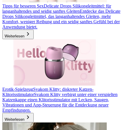
Tipps für besseren Sex
Delicate Drops Silikongleitmittel: für
langanhaltendes und seidig sanftes Gleiten
Entdecke das Delicate
Drops Silikongleitmittel, das langanhaltendes Gleiten, mehr
Komfort, weniger Reibung und ein seidig sanftes Gefühl bei der
Anwendung bietet.
Weiterlesen
Erotik-Spielzeug
Svakom Klitty: diskreter Katzen-
Klitorisstimulator
Svakom Klitty verbirgt unter einer verspielten
Katzenkappe einen Klitorisstimulator mit Lecken, Saugen,
Vibrationen und App-Steuerung für die Entdeckung neuer
Empfindungen.
Weiterlesen