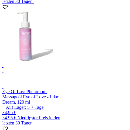
letzten 30 Tagen.
Eye Of Love
Pheromon-
Massageöl Eye of Love - Lilac
Dream, 120 ml
Auf Lager:
5-7
Tage
34,95 €
34,95 €
Niedrigster Preis in den
letzten 30 Tagen.