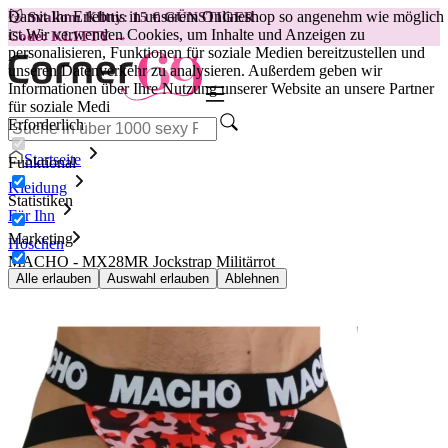
Damit Ihr Erlebnis in unserem Onlineshop so angenehm wie möglich
😽
Svakom Klitty: 15 € GÜNSTIGER
ist.
Wir verwenden Cookies, um Inhalte und Anzeigen zu
Code: KLITTY →
personalisieren, Funktionen für soziale Medien bereitzustellen und
unseren Datenverkehr zu analysieren. Außerdem geben wir
Informationen über Ihre Nutzung unserer Website an unsere Partner
für soziale Medi
Erforderlich
Startseite
Funktional
Kleidung
Statistiken
Für Ihn
Marketing
Höschen
MACHO - MX28MR Jockstrap Militärrot
Alle erlauben
Auswahl erlauben
Ablehnen