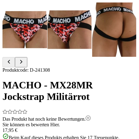
Item
Produktcode
:
D-241308
1
of
MACHO - MX28MR
3
Jockstrap Militärrot
Das Produkt hat noch keine Bewertungen.
Sie können es bewerten
Hier.
17,95 €
Beim Kauf dieses Produkts erhalten Sie
17
Treuepunkte.