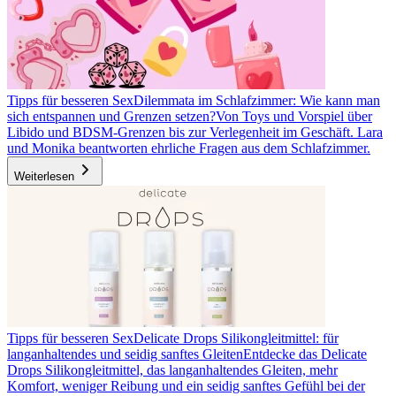
Tipps für besseren Sex
Dilemmata im Schlafzimmer: Wie kann man
sich entspannen und Grenzen setzen?
Von Toys und Vorspiel über
Libido und BDSM-Grenzen bis zur Verlegenheit im Geschäft. Lara
und Monika beantworten ehrliche Fragen aus dem Schlafzimmer.
Weiterlesen
Tipps für besseren Sex
Delicate Drops Silikongleitmittel: für
langanhaltendes und seidig sanftes Gleiten
Entdecke das Delicate
Drops Silikongleitmittel, das langanhaltendes Gleiten, mehr
Komfort, weniger Reibung und ein seidig sanftes Gefühl bei der