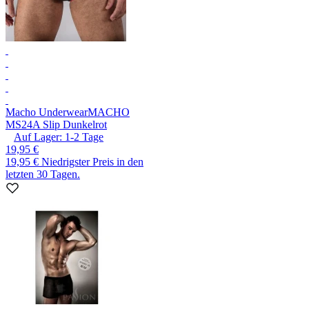
Macho Underwear
MACHO
MS24A Slip Dunkelrot
Auf Lager:
1-2
Tage
19,95 €
19,95 €
Niedrigster Preis in den
letzten 30 Tagen.