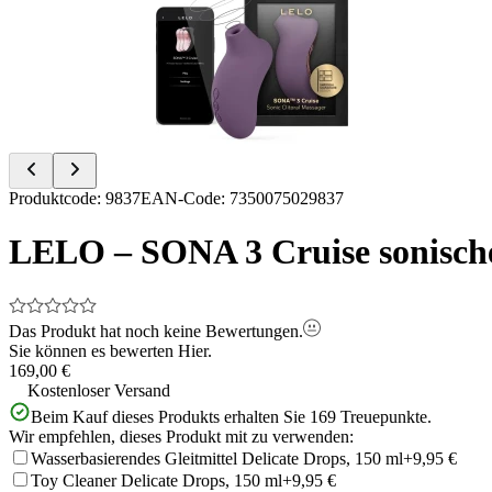
of
5
Item
Produktcode
:
9837
EAN-Code
:
7350075029837
1
of
LELO – SONA 3 Cruise sonische
5
Das Produkt hat noch keine Bewertungen.
Sie können es bewerten
Hier.
169,00 €
Kostenloser Versand
Beim Kauf dieses Produkts erhalten Sie
169
Treuepunkte.
Wir empfehlen, dieses Produkt mit zu verwenden:
Wasserbasierendes Gleitmittel Delicate Drops, 150 ml
+9,95 €
Toy Cleaner Delicate Drops, 150 ml
+9,95 €