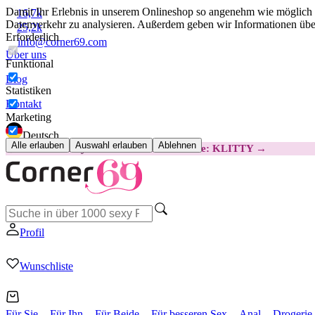
Damit Ihr Erlebnis in unserem Onlineshop so angenehm wie möglich i
16,7k
Datenverkehr zu analysieren. Außerdem geben wir Informationen über
25,2k
Erforderlich
info@corner69.com
Über uns
Funktional
Blog
Statistiken
Kontakt
Marketing
Deutsch
Alle erlauben
Auswahl erlauben
Ablehnen
😽
Svakom Klitty: 15 € GÜNSTIGER
Code: KLITTY →
Profil
Wunschliste
Für Sie
Für Ihn
Für Beide
Für besseren Sex
Anal
Drogerie