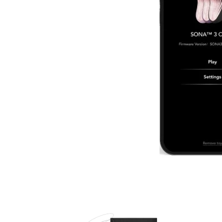
Item
1