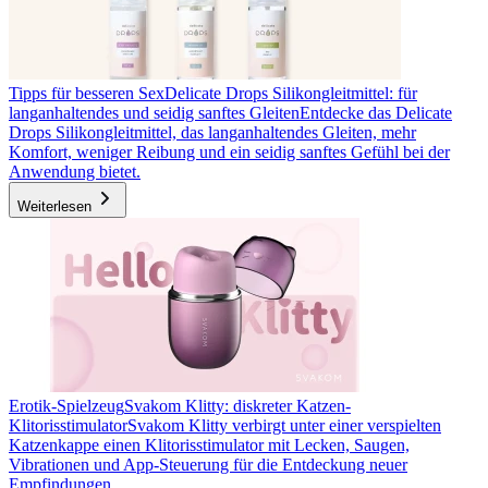
Tipps für besseren Sex
Delicate Drops Silikongleitmittel: für
langanhaltendes und seidig sanftes Gleiten
Entdecke das Delicate
Drops Silikongleitmittel, das langanhaltendes Gleiten, mehr
Komfort, weniger Reibung und ein seidig sanftes Gefühl bei der
Anwendung bietet.
Weiterlesen
Erotik-Spielzeug
Svakom Klitty: diskreter Katzen-
Klitorisstimulator
Svakom Klitty verbirgt unter einer verspielten
Katzenkappe einen Klitorisstimulator mit Lecken, Saugen,
Vibrationen und App-Steuerung für die Entdeckung neuer
Empfindungen.