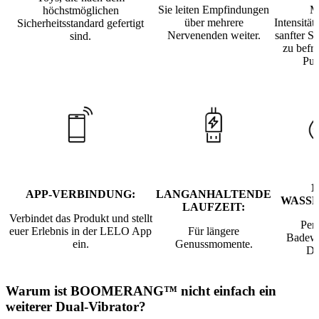
Sie leiten Empfindungen
M
höchstmöglichen
über mehrere
Intensität
Sicherheitsstandard gefertigt
Nervenenden weiter.
sanfter St
sind.
zu befr
Pul
1
APP-VERBINDUNG:
LANGANHALTENDE
WASSE
LAUFZEIT:
Verbindet das Produkt und stellt
Perf
euer Erlebnis in der LELO App
Für längere
Badewa
ein.
Genussmomente.
Du
Warum ist BOOMERANG™ nicht einfach ein
weiterer Dual-Vibrator?