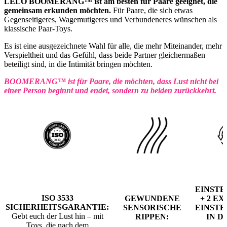
LELO BOOMERANG™ ist am besten für Paare geeignet, die
gemeinsam erkunden möchten.
Für Paare, die sich etwas
Gegenseitigeres, Wagemutigeres und Verbundeneres wünschen als
klassische Paar-Toys.
Es ist eine ausgezeichnete Wahl für alle, die mehr Miteinander, mehr
Verspieltheit und das Gefühl, dass beide Partner gleichermaßen
beteiligt sind, in die Intimität bringen möchten.
BOOMERANG™ ist für Paare, die möchten, dass Lust nicht bei
einer Person beginnt und endet, sondern zu beiden zurückkehrt.
EINST
ISO 3533
GEWUNDENE
+ 2 E
SICHERHEITSGARANTIE:
SENSORISCHE
EINST
Gebt euch der Lust hin – mit
RIPPEN:
IN D
Toys, die nach dem