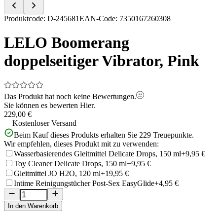
Item
Produktcode
:
D-245681
EAN-Code
:
7350167260308
1
of
LELO Boomerang
5
doppelseitiger Vibrator, Pink
Das Produkt hat noch keine Bewertungen.
Sie können es bewerten
Hier.
229,00 €
Kostenloser Versand
Beim Kauf dieses Produkts erhalten Sie
229
Treuepunkte.
Wir empfehlen, dieses Produkt mit zu verwenden:
Wasserbasierendes Gleitmittel Delicate Drops, 150 ml
+9,95 €
Toy Cleaner Delicate Drops, 150 ml
+9,95 €
Gleitmittel JO H2O, 120 ml
+19,95 €
Intime Reinigungstücher Post-Sex EasyGlide
+4,95 €
In den Warenkorb