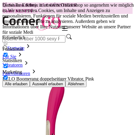
Damit Ihr Erlebnis in unserem Onlineshop so angenehm wie möglich
😽
Svakom Klitty: 15 € GÜNSTIGER
ist.
Wir verwenden Cookies, um Inhalte und Anzeigen zu
Code: KLITTY →
personalisieren, Funktionen für soziale Medien bereitzustellen und
unseren Datenverkehr zu analysieren. Außerdem geben wir
Informationen über Ihre Nutzung unserer Website an unsere Partner
für soziale Medi
Erforderlich
Startseite
Funktional
Für Sie
Statistiken
Vibratoren
Marketing
Paarvibratoren
LELO Boomerang doppelseitiger Vibrator, Pink
Alle erlauben
Auswahl erlauben
Ablehnen