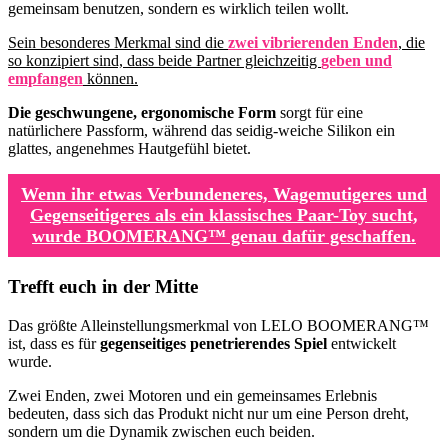
gemeinsam benutzen, sondern es wirklich teilen wollt.
Sein besonderes Merkmal sind die
zwei vibrierenden Enden
, die
so konzipiert sind, dass beide Partner gleichzeitig
geben und
empfangen
können.
Die geschwungene, ergonomische Form
sorgt für eine
natürlichere Passform, während das seidig-weiche Silikon ein
glattes, angenehmes Hautgefühl bietet.
Wenn ihr etwas Verbundeneres, Wagemutigeres und
Gegenseitigeres als ein klassisches Paar-Toy sucht,
wurde BOOMERANG™ genau dafür geschaffen.
Trefft euch in der Mitte
Das größte Alleinstellungsmerkmal von LELO BOOMERANG™
ist, dass es für
gegenseitiges penetrierendes Spiel
entwickelt
wurde.
Zwei Enden, zwei Motoren und ein gemeinsames Erlebnis
bedeuten, dass sich das Produkt nicht nur um eine Person dreht,
sondern um die Dynamik zwischen euch beiden.