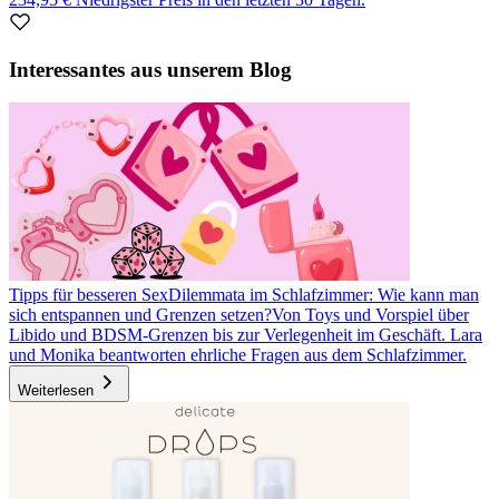
Item
1
Interessantes aus unserem Blog
of
1
Tipps für besseren Sex
Dilemmata im Schlafzimmer: Wie kann man
sich entspannen und Grenzen setzen?
Von Toys und Vorspiel über
Libido und BDSM-Grenzen bis zur Verlegenheit im Geschäft. Lara
und Monika beantworten ehrliche Fragen aus dem Schlafzimmer.
Weiterlesen