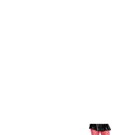
Item
1