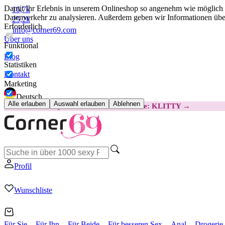
Damit Ihr Erlebnis in unserem Onlineshop so angenehm wie möglich i
16,7k
Datenverkehr zu analysieren. Außerdem geben wir Informationen über
25,2k
Erforderlich
info@corner69.com
Über uns
Funktional
Blog
Statistiken
Kontakt
Marketing
Deutsch
Alle erlauben
Auswahl erlauben
Ablehnen
😽
Svakom Klitty: 15 € GÜNSTIGER
Code: KLITTY →
Profil
Wunschliste
Für Sie
Für Ihn
Für Beide
Für besseren Sex
Anal
Drogerie