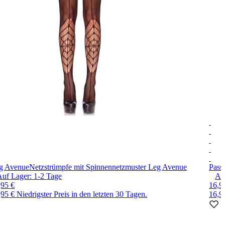
g Avenue
Netzstrümpfe mit Spinnennetzmuster Leg Avenue
Pass
Auf Lager:
1-2
Tage
Au
,95 €
16,9
,95 €
Niedrigster Preis in den letzten 30 Tagen.
16,9