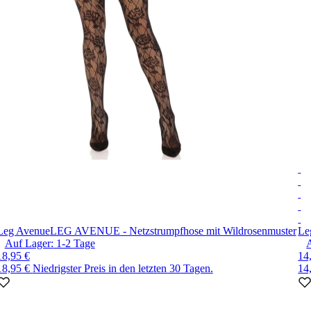
Leg Avenue
LEG AVENUE - Netzstrumpfhose mit Wildrosenmuster
Le
Auf Lager:
1-2
Tage
18,95 €
14
18,95 €
Niedrigster Preis in den letzten 30 Tagen.
14