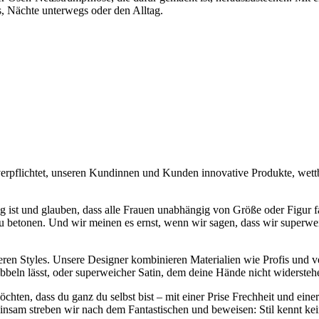
s, Nächte unterwegs oder den Alltag.
verpflichtet, unseren Kundinnen und Kunden innovative Produkte, wettb
ig ist und glauben, dass alle Frauen unabhängig von Größe oder Figur fa
zu betonen. Und wir meinen es ernst, wenn wir sagen, dass wir superwe
unseren Styles. Unsere Designer kombinieren Materialien wie Profis und
kribbeln lässt, oder superweicher Satin, dem deine Hände nicht widerste
öchten, dass du ganz du selbst bist – mit einer Prise Frechheit und ein
sam streben wir nach dem Fantastischen und beweisen: Stil kennt ke