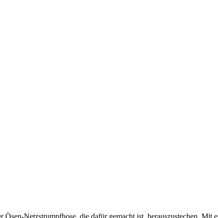
r Ösen-Netzstrumpfhose, die dafür gemacht ist, herauszustechen. Mit 