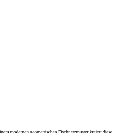
einem modernen geometrischen Fischnetzmuster kreiert diese