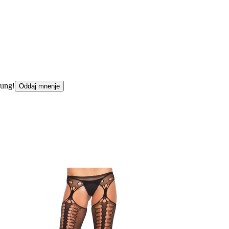
rung!
Oddaj mnenje