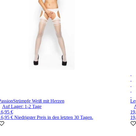
Passion
Strümpfe Weiß mit Herzen
Le
Auf Lager:
1-2
Tage
16,95 €
19
16,95 €
Niedrigster Preis in den letzten 30 Tagen.
19