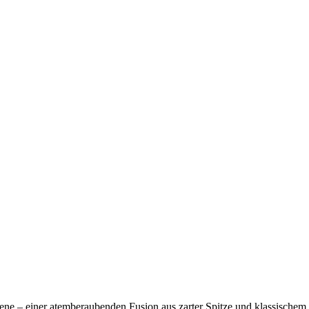
zene – einer atemberaubenden Fusion aus zarter Spitze und klassischem 