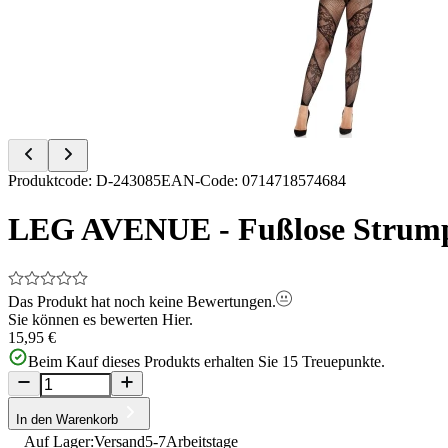
of
2
Item
Produktcode
:
D-243085
EAN-Code
:
0714718574684
1
of
LEG AVENUE - Fußlose Strumpfh
2
Das Produkt hat noch keine Bewertungen.
Sie können es bewerten
Hier.
15,95 €
Beim Kauf dieses Produkts erhalten Sie
15
Treuepunkte.
In den Warenkorb
Auf Lager:
Versand
5-7
Arbeitstage