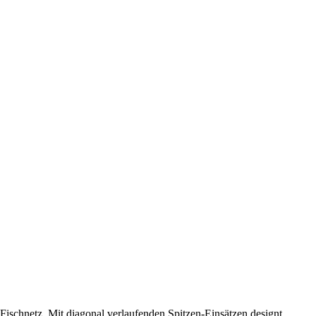
Fischnetz. Mit diagonal verlaufenden Spitzen-Einsätzen designt,