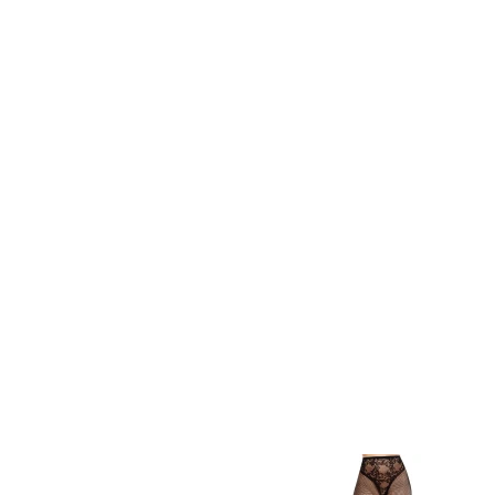
Item
1