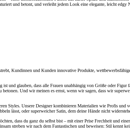
turiert und betont, und verleiht jedem Look eine elegante, leicht edgy 
estrebt, Kundinnen und Kunden innovative Produkte, wettbewerbsfähige 
ig ist und glauben, dass alle Frauen unabhängig von Größe oder Figur fa
zu betonen. Und wir meinen es ernst, wenn wir sagen, dass wir superwe
unseren Styles. Unsere Designer kombinieren Materialien wie Profis und
kribbeln lässt, oder superweicher Satin, dem deine Hände nicht widerste
öchten, dass du ganz du selbst bist – mit einer Prise Frechheit und ein
sam streben wir nach dem Fantastischen und beweisen: Stil kennt ke