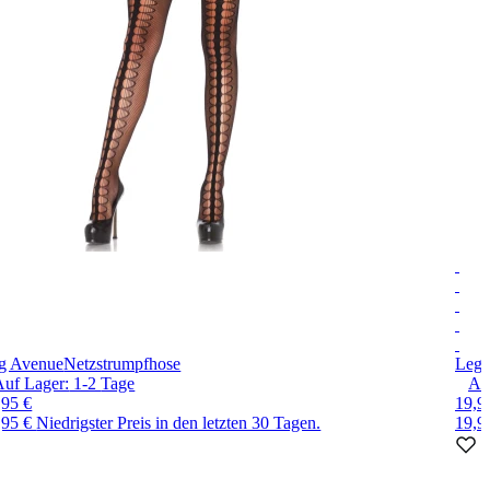
g Avenue
Netzstrumpfhose
Leg 
Auf Lager:
1-2
Tage
Au
,95 €
19,9
,95 €
Niedrigster Preis in den letzten 30 Tagen.
19,9