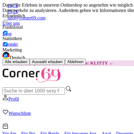
Damit Ihr Erlebnis in unserem Onlineshop so angenehm wie möglich i
16,7k
Datenverkehr zu analysieren. Außerdem geben wir Informationen über
25,2k
Erforderlich
info@corner69.com
Über uns
Funktional
Blog
Statistiken
Kontakt
Marketing
Deutsch
Alle erlauben
Auswahl erlauben
Ablehnen
😽
Svakom Klitty: 15 € GÜNSTIGER
Code: KLITTY →
Profil
Wunschliste
Für Sie
Für Ihn
Für Beide
Für besseren Sex
Anal
Drogerie