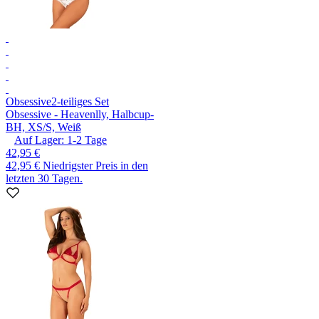
Obsessive
2-teiliges Set
Obsessive - Heavenlly, Halbcup-
BH, XS/S, Weiß
Auf Lager:
1-2
Tage
42,95 €
42,95 €
Niedrigster Preis in den
letzten 30 Tagen.