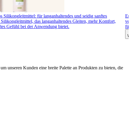
 Silikongleitmittel: für langanhaltendes und seidig sanftes
Ero
Silikongleitmittel, das langanhaltendes Gleiten, mehr Komfort,
ver
ftes Gefühl bei der Anwendung bietet.
fü
W
m unseren Kunden eine breite Palette an Produkten zu bieten, die