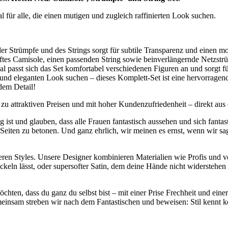
al für alle, die einen mutigen und zugleich raffinierten Look suchen.
der Strümpfe und des Strings sorgt für subtile Transparenz und einen mo
ftes Camisole, einen passenden String sowie beinverlängernde Netzstr
al passt sich das Set komfortabel verschiedenen Figuren an und sorgt fü
en und eleganten Look suchen – dieses Komplett-Set ist eine hervorrag
dem Detail!
, zu attraktiven Preisen und mit hoher Kundenzufriedenheit – direkt a
ig ist und glauben, dass alle Frauen fantastisch aussehen und sich fanta
Seiten zu betonen. Und ganz ehrlich, wir meinen es ernst, wenn wir sage
unseren Styles. Unsere Designer kombinieren Materialien wie Profis und
prickeln lässt, oder supersofter Satin, dem deine Hände nicht widerste
chten, dass du ganz du selbst bist – mit einer Prise Frechheit und eine
insam streben wir nach dem Fantastischen und beweisen: Stil kennt k