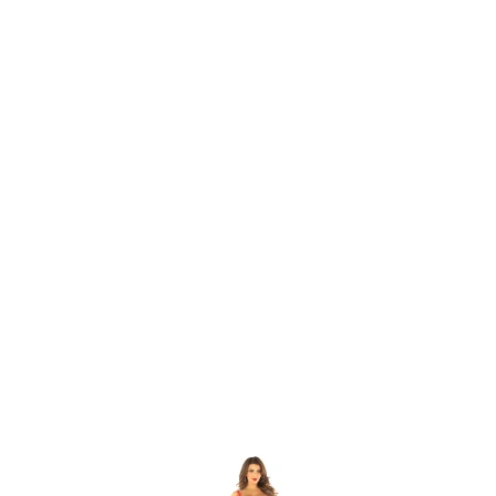
Item
1