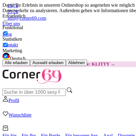
Damit Ihr Erlebnis in unserem Onlineshop so angenehm wie möglich i
16,7k
Datenverkehr zu analysieren. Außerdem geben wir Informationen über
25,2k
Erforderlich
info@corner69.com
Über uns
Funktional
Blog
Statistiken
Kontakt
Marketing
Deutsch
Alle erlauben
Auswahl erlauben
Ablehnen
😽
Svakom Klitty: 15 € GÜNSTIGER
Code: KLITTY →
Profil
Wunschliste
Für Sie
Für Ihn
Für Beide
Für besseren Sex
Anal
Drogerie