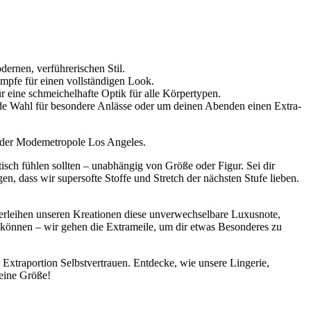
dernen, verführerischen Stil.
ümpfe für einen vollständigen Look.
r eine schmeichelhafte Optik für alle Körpertypen.
ende Wahl für besondere Anlässe oder um deinen Abenden einen Extra-
us der Modemetropole Los Angeles.
stisch fühlen sollten – unabhängig von Größe oder Figur. Sei dir
n, dass wir supersofte Stoffe und Stretch der nächsten Stufe lieben.
 verleihen unseren Kreationen diese unverwechselbare Luxusnote,
hen können – wir gehen die Extrameile, um dir etwas Besonderes zu
r Extraportion Selbstvertrauen. Entdecke, wie unsere Lingerie,
eine Größe!