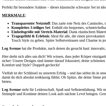
Perfekt für besondere Anlässe – dieses klassische schwarze Set ist ide
MERKMALE
:
Transparenter Netzstoff
: Das zarte rote Netz des Camisoles, 
Komplettes 3-teiliges Set
: Enthält ein bequemes, schmeichelha
Einheitsgröße mit Stretch-Material
: Dank elastischem Materi
Tragegefühl & Erlebnis
: Ideal für alle, die einen provokant
Touch Style zu geben. Spüre Selbstvertrauen und Charme in je
Leg Avenue
hat die Produkte, nach denen du gesucht hast: innovativ
Hier dreht sich alles um dich! Wir wissen, dass jeder Körper einzigart
sicher: Unsere Designs sind immer darauf fokussiert, deine schönsten 
Komfort und Style? Doppelt gecheckt!
Vielfalt ist der Schlüssel zu unserem Erfolg – und das siehst du in 
damit du dich absolut erstklassig fühlst. Ob Spitze, die deine Sinne 
bieten.
Leg Avenue
steht für Leidenschaft, Spaß und Selbstentfaltung. Wir mö
Strümpfe und Kostüme deinen Look aufs nächste Level bringen. Geme