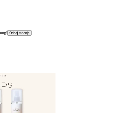
rung!
Oddaj mnenje