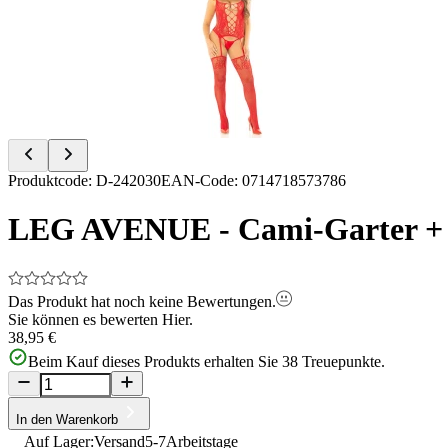
of
5
Item
Produktcode
:
D-242030
EAN-Code
:
0714718573786
1
of
LEG AVENUE - Cami-Garter + S
5
Das Produkt hat noch keine Bewertungen.
Sie können es bewerten
Hier.
38,95 €
Beim Kauf dieses Produkts erhalten Sie
38
Treuepunkte.
In den Warenkorb
Auf Lager:
Versand
5-7
Arbeitstage