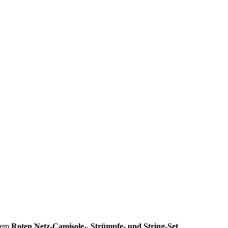
esem
Roten Netz-Camisole-, Strümpfe- und String-Set
.