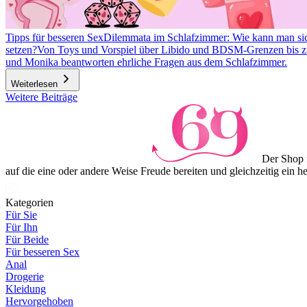
Tipps für besseren Sex
Dilemmata im Schlafzimmer: Wie kann man si
setzen?
Von Toys und Vorspiel über Libido und BDSM-Grenzen bis zu
und Monika beantworten ehrliche Fragen aus dem Schlafzimmer.
Weiterlesen
Item
Weitere Beiträge
1
of
3
Der Shop 
auf die eine oder andere Weise Freude bereiten und gleichzeitig ein 
Kategorien
Für Sie
Für Ihn
Für Beide
Für besseren Sex
Anal
Drogerie
Kleidung
Hervorgehoben