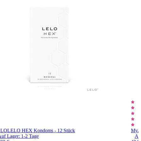
ELO
LELO HEX Kondoms - 12 Stück
My.S
Auf Lager:
1-2
Tage
Au