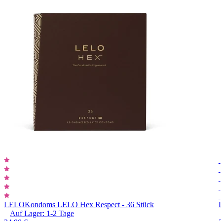
LELO
Kondoms LELO Hex Respect - 36 Stück
Auf Lager:
1-2
Tage