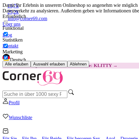
Damit Ihr Erlebnis in unserem Onlineshop so angenehm wie möglich i
16,7k
Datenverkehr zu analysieren. Außerdem geben wir Informationen über
25,2k
Erforderlich
info@corner69.com
Über uns
Funktional
Blog
Statistiken
Kontakt
Marketing
Deutsch
Alle erlauben
Auswahl erlauben
Ablehnen
😽
Svakom Klitty: 15 € GÜNSTIGER
Code: KLITTY →
Profil
Wunschliste
Für Sie
Für Ihn
Für Beide
Für besseren Sex
Anal
Drogerie