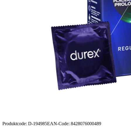
Produktcode
:
D-194985
EAN-Code
:
8428076000489