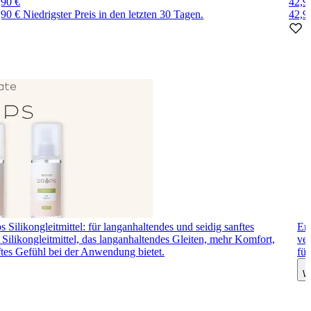
,90 €
42,9
,90 €
Niedrigster Preis in den letzten 30 Tagen.
42,9
 Silikongleitmittel: für langanhaltendes und seidig sanftes
Ero
Silikongleitmittel, das langanhaltendes Gleiten, mehr Komfort,
ver
ftes Gefühl bei der Anwendung bietet.
fü
W