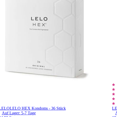
LELO
LELO HEX Kondoms - 36 Stück
L
Auf Lager:
5-7
Tage