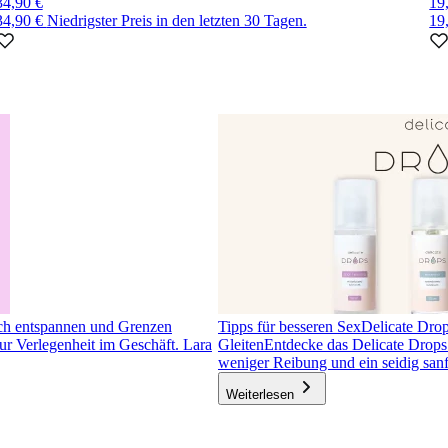
34,90 €
19
34,90 €
Niedrigster Preis in den letzten 30 Tagen.
19
ch entspannen und Grenzen
Tipps für besseren Sex
Delicate Drops
r Verlegenheit im Geschäft. Lara
Gleiten
Entdecke das Delicate Drops 
weniger Reibung und ein seidig san
Weiterlesen