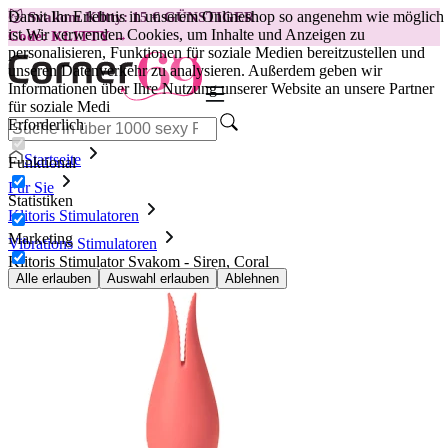
Damit Ihr Erlebnis in unserem Onlineshop so angenehm wie möglich
😽
Svakom Klitty: 15 € GÜNSTIGER
ist.
Wir verwenden Cookies, um Inhalte und Anzeigen zu
Code: KLITTY →
personalisieren, Funktionen für soziale Medien bereitzustellen und
unseren Datenverkehr zu analysieren. Außerdem geben wir
Informationen über Ihre Nutzung unserer Website an unsere Partner
für soziale Medi
Erforderlich
Startseite
Funktional
Für Sie
Statistiken
Klitoris Stimulatoren
Marketing
Vibrations Stimulatoren
Klitoris Stimulator Svakom - Siren, Coral
Alle erlauben
Auswahl erlauben
Ablehnen