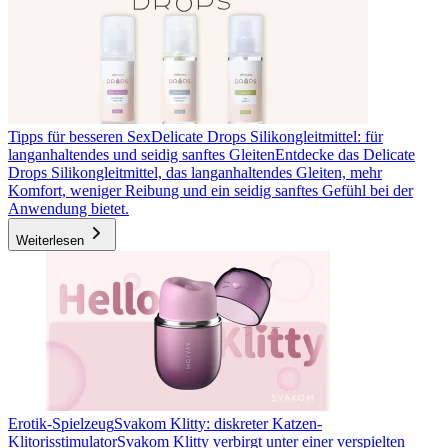
Tipps für besseren Sex
Delicate Drops Silikongleitmittel: für
langanhaltendes und seidig sanftes Gleiten
Entdecke das Delicate
Drops Silikongleitmittel, das langanhaltendes Gleiten, mehr
Komfort, weniger Reibung und ein seidig sanftes Gefühl bei der
Anwendung bietet.
Weiterlesen
Erotik-Spielzeug
Svakom Klitty: diskreter Katzen-
Klitorisstimulator
Svakom Klitty verbirgt unter einer verspielten