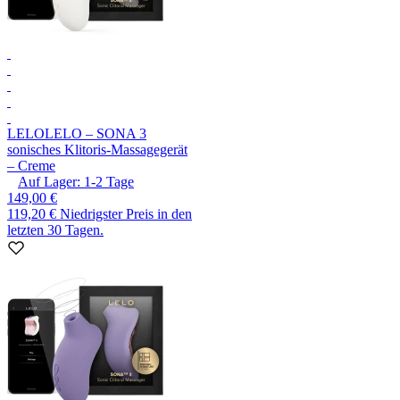
LELO
LELO – SONA 3
sonisches Klitoris-Massagegerät
– Creme
Auf Lager:
1-2
Tage
149,00 €
119,20 €
Niedrigster Preis in den
letzten 30 Tagen.