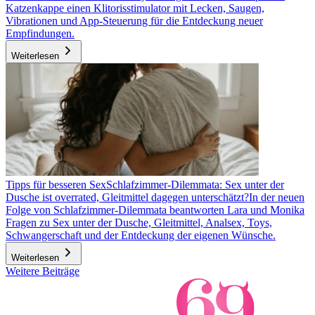
Katzenkappe einen Klitorisstimulator mit Lecken, Saugen,
Vibrationen und App-Steuerung für die Entdeckung neuer
Empfindungen.
Weiterlesen
Tipps für besseren Sex
Schlafzimmer-Dilemmata: Sex unter der
Dusche ist overrated, Gleitmittel dagegen unterschätzt?
In der neuen
Folge von Schlafzimmer-Dilemmata beantworten Lara und Monika
Fragen zu Sex unter der Dusche, Gleitmittel, Analsex, Toys,
Schwangerschaft und der Entdeckung der eigenen Wünsche.
Weiterlesen
Weitere Beiträge