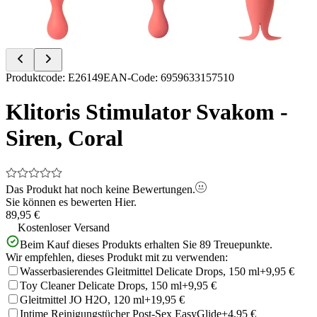
Item
Produktcode
:
E26149
EAN-Code
:
6959633157510
1
of
Klitoris Stimulator Svakom -
9
Siren, Coral
Das Produkt hat noch keine Bewertungen.
Sie können es bewerten
Hier.
89,95 €
Kostenloser Versand
Beim Kauf dieses Produkts erhalten Sie
89
Treuepunkte.
Wir empfehlen, dieses Produkt mit zu verwenden:
Wasserbasierendes Gleitmittel Delicate Drops, 150 ml
+9,95 €
Toy Cleaner Delicate Drops, 150 ml
+9,95 €
Gleitmittel JO H2O, 120 ml
+19,95 €
Intime Reinigungstücher Post-Sex EasyGlide
+4,95 €