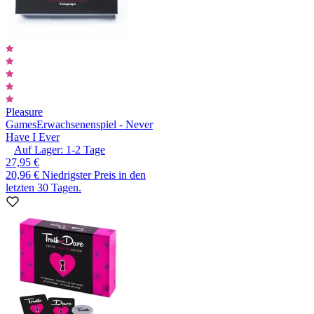
Pleasure
Games
Erwachsenenspiel - Never
Have I Ever
Auf Lager:
1-2
Tage
27,95 €
20,96 €
Niedrigster Preis in den
letzten 30 Tagen.