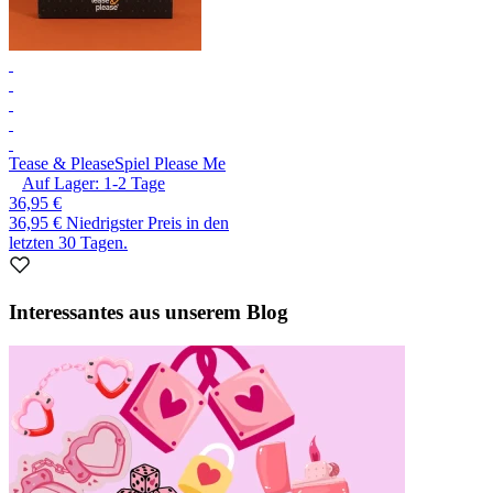
Tease & Please
Spiel Please Me
Auf Lager:
1-2
Tage
36,95 €
36,95 €
Niedrigster Preis in den
letzten 30 Tagen.
Interessantes aus unserem Blog