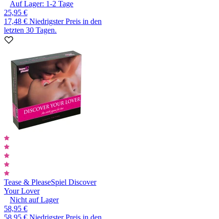
Auf Lager:
1-2
Tage
25,95 €
17,48 €
Niedrigster Preis in den
letzten 30 Tagen.
Tease & Please
Spiel Discover
Your Lover
Nicht auf Lager
58,95 €
58,95 €
Niedrigster Preis in den