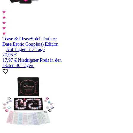
Tease & Please
Spiel Truth or
Dare Erotic Couple(s) Edition
Auf Lager:
5-7
Tage
29,95 €
17,97 €
Niedrigster Preis in den
letzten 30 Tagen.