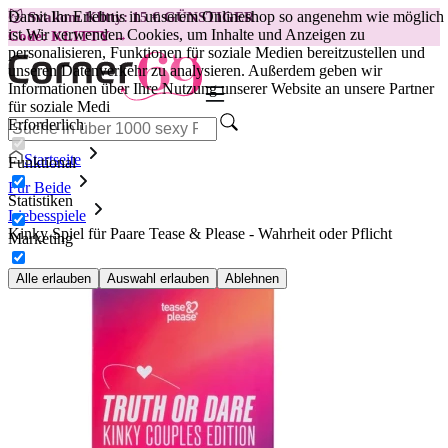
Damit Ihr Erlebnis in unserem Onlineshop so angenehm wie möglich
😽
Svakom Klitty: 15 € GÜNSTIGER
ist.
Wir verwenden Cookies, um Inhalte und Anzeigen zu
Code: KLITTY →
personalisieren, Funktionen für soziale Medien bereitzustellen und
unseren Datenverkehr zu analysieren. Außerdem geben wir
Informationen über Ihre Nutzung unserer Website an unsere Partner
für soziale Medi
Erforderlich
Startseite
Funktional
Für Beide
Statistiken
Liebesspiele
Kinky Spiel für Paare Tease & Please - Wahrheit oder Pflicht
Marketing
Alle erlauben
Auswahl erlauben
Ablehnen