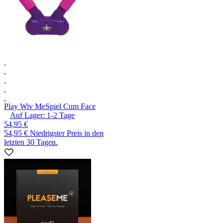
Play Wiv Me
Spiel Cum Face
Auf Lager:
1-2
Tage
54,95 €
54,95 €
Niedrigster Preis in den
letzten 30 Tagen.