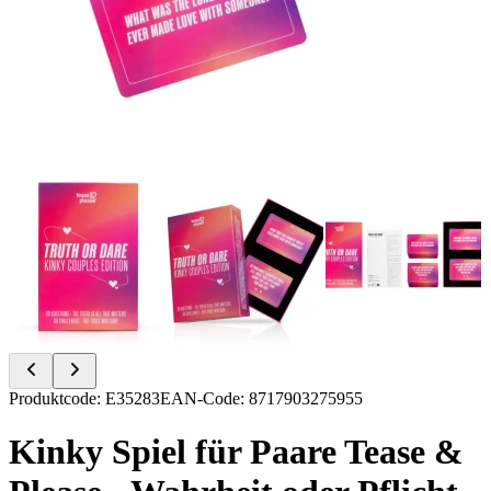
Item
Produktcode
:
E35283
EAN-Code
:
8717903275955
1
of
Kinky Spiel für Paare Tease &
6