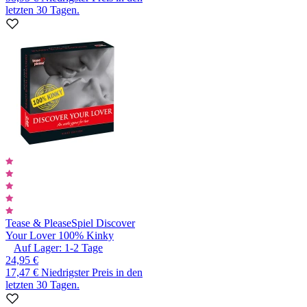
letzten 30 Tagen.
Tease & Please
Spiel Discover
Your Lover 100% Kinky
Auf Lager:
1-2
Tage
24,95 €
17,47 €
Niedrigster Preis in den
letzten 30 Tagen.