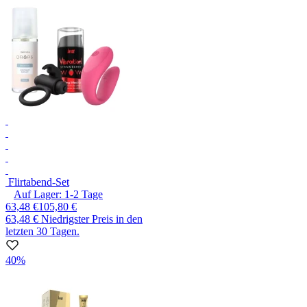
Flirtabend-Set
Auf Lager:
1-2
Tage
63,48 €
105,80 €
63,48 €
Niedrigster Preis in den
letzten 30 Tagen.
40%