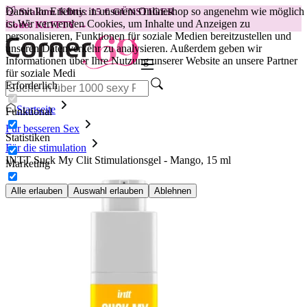
Damit Ihr Erlebnis in unserem Onlineshop so angenehm wie möglich
😽
Svakom Klitty: 15 € GÜNSTIGER
ist.
Wir verwenden Cookies, um Inhalte und Anzeigen zu
Code: KLITTY →
personalisieren, Funktionen für soziale Medien bereitzustellen und
unseren Datenverkehr zu analysieren. Außerdem geben wir
Informationen über Ihre Nutzung unserer Website an unsere Partner
für soziale Medi
Erforderlich
Startseite
Funktional
Für besseren Sex
Statistiken
Für die stimulation
INTT Suck My Clit Stimulationsgel - Mango, 15 ml
Marketing
Alle erlauben
Auswahl erlauben
Ablehnen