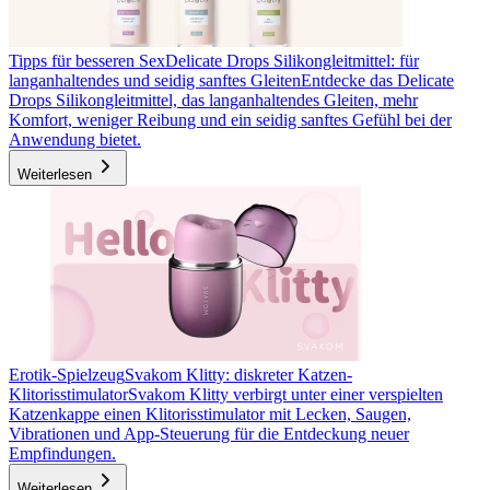
Tipps für besseren Sex
Delicate Drops Silikongleitmittel: für
langanhaltendes und seidig sanftes Gleiten
Entdecke das Delicate
Drops Silikongleitmittel, das langanhaltendes Gleiten, mehr
Komfort, weniger Reibung und ein seidig sanftes Gefühl bei der
Anwendung bietet.
Weiterlesen
Erotik-Spielzeug
Svakom Klitty: diskreter Katzen-
Klitorisstimulator
Svakom Klitty verbirgt unter einer verspielten
Katzenkappe einen Klitorisstimulator mit Lecken, Saugen,
Vibrationen und App-Steuerung für die Entdeckung neuer
Empfindungen.
Weiterlesen