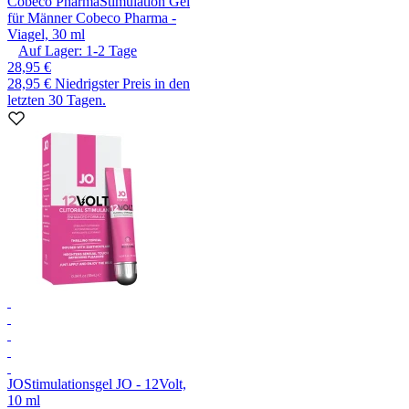
Cobeco Pharma
Stimulation Gel
für Männer Cobeco Pharma -
Viagel, 30 ml
Auf Lager:
1-2
Tage
28,95 €
28,95 €
Niedrigster Preis in den
letzten 30 Tagen.
JO
Stimulationsgel JO - 12Volt,
10 ml