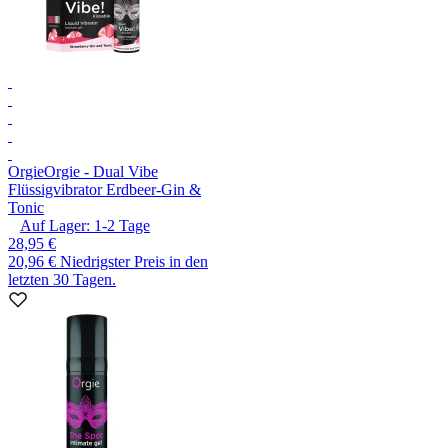
Orgie
Orgie - Dual Vibe
Flüssigvibrator Erdbeer-Gin &
Tonic
Auf Lager:
1-2
Tage
28,95 €
20,96 €
Niedrigster Preis in den
letzten 30 Tagen.