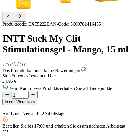
Item
Produktcode
:
EX55222
EAN-Code
:
5600781416455
1
of
INTT Suck My Clit
9
Stimulationsgel - Mango, 15 ml
Das Produkt hat noch keine Bewertungen.
Sie können es bewerten
Hier.
24,95 €
Beim Kauf dieses Produkts erhalten Sie
24
Treuepunkte.
In den Warenkorb
Auf Lager:
Versand
1-2
Arbeitstage
Bestellen Sie
bis 17:00
und erhalten Sie es am nächsten Arbeitstag.