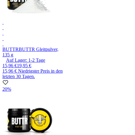
BUTTR
BUTTR Gleitpulver,
135 g
Auf Lager:
1-2
Tage
15,96 €
19,95 €
15,96 €
Niedrigster Preis in den
letzten 30 Tagen.
20%