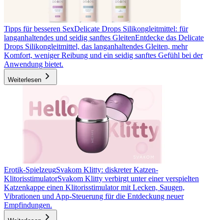
Tipps für besseren Sex
Delicate Drops Silikongleitmittel: für
langanhaltendes und seidig sanftes Gleiten
Entdecke das Delicate
Drops Silikongleitmittel, das langanhaltendes Gleiten, mehr
Komfort, weniger Reibung und ein seidig sanftes Gefühl bei der
Anwendung bietet.
Weiterlesen
Erotik-Spielzeug
Svakom Klitty: diskreter Katzen-
Klitorisstimulator
Svakom Klitty verbirgt unter einer verspielten
Katzenkappe einen Klitorisstimulator mit Lecken, Saugen,
Vibrationen und App-Steuerung für die Entdeckung neuer
Empfindungen.