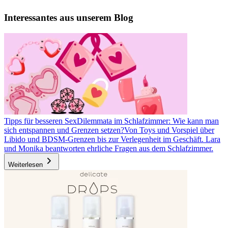
Interessantes aus unserem Blog
Tipps für besseren Sex
Dilemmata im Schlafzimmer: Wie kann man
sich entspannen und Grenzen setzen?
Von Toys und Vorspiel über
Libido und BDSM-Grenzen bis zur Verlegenheit im Geschäft. Lara
und Monika beantworten ehrliche Fragen aus dem Schlafzimmer.
Weiterlesen