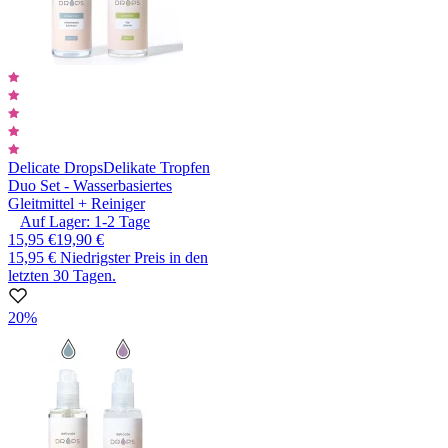
Delicate Drops
Delikate Tropfen
Duo Set - Wasserbasiertes
Gleitmittel + Reiniger
Auf Lager:
1-2
Tage
15,95 €
19,90 €
15,95 €
Niedrigster Preis in den
letzten 30 Tagen.
20%