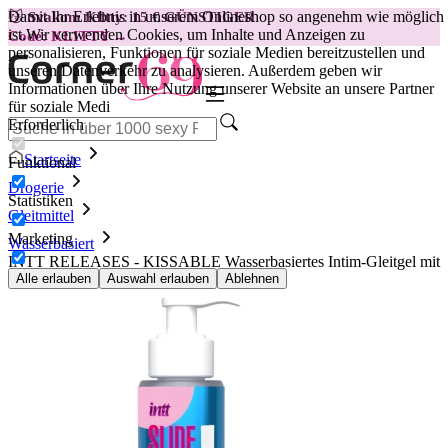
Damit Ihr Erlebnis in unserem Onlineshop so angenehm wie möglich
😽
Svakom Klitty: 15 € GÜNSTIGER
ist.
Wir verwenden Cookies, um Inhalte und Anzeigen zu
Code: KLITTY →
personalisieren, Funktionen für soziale Medien bereitzustellen und
unseren Datenverkehr zu analysieren. Außerdem geben wir
Informationen über Ihre Nutzung unserer Website an unsere Partner
für soziale Medi
Erforderlich
Startseite
Funktional
Drogerie
Statistiken
Gleitmittel
Marketing
Wasserbasiert
INTT RELEASES - KISSABLE Wasserbasiertes Intim-Gleitgel mit
Brombeer-Geschmack 100 ml
Alle erlauben
Auswahl erlauben
Ablehnen