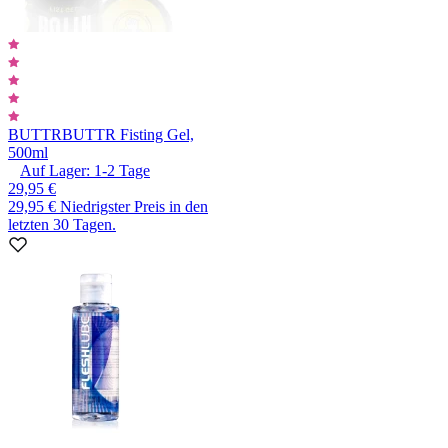
BUTTR
BUTTR Fisting Gel,
500ml
Auf Lager:
1-2
Tage
29,95 €
29,95 €
Niedrigster Preis in den
letzten 30 Tagen.