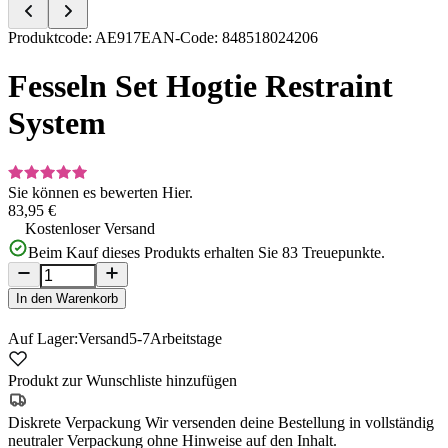
Item
Produktcode
:
AE917
EAN-Code
:
848518024206
1
of
Fesseln Set Hogtie Restraint
5
System
Sie können es bewerten
Hier.
83,95 €
Kostenloser Versand
Beim Kauf dieses Produkts erhalten Sie
83
Treuepunkte.
In den Warenkorb
Auf Lager:
Versand
5-7
Arbeitstage
Produkt zur Wunschliste hinzufügen
Diskrete Verpackung
Wir versenden deine Bestellung in vollständig
neutraler Verpackung ohne Hinweise auf den Inhalt.