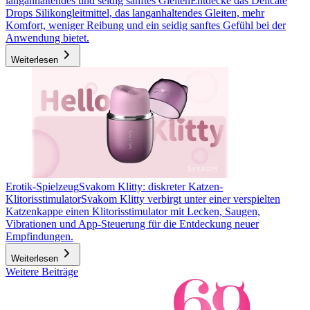
langanhaltendes und seidig sanftes Gleiten
Entdecke das Delicate
Drops Silikongleitmittel, das langanhaltendes Gleiten, mehr
Komfort, weniger Reibung und ein seidig sanftes Gefühl bei der
Anwendung bietet.
Weiterlesen
Erotik-Spielzeug
Svakom Klitty: diskreter Katzen-
Klitorisstimulator
Svakom Klitty verbirgt unter einer verspielten
Katzenkappe einen Klitorisstimulator mit Lecken, Saugen,
Vibrationen und App-Steuerung für die Entdeckung neuer
Empfindungen.
Weiterlesen
Weitere Beiträge