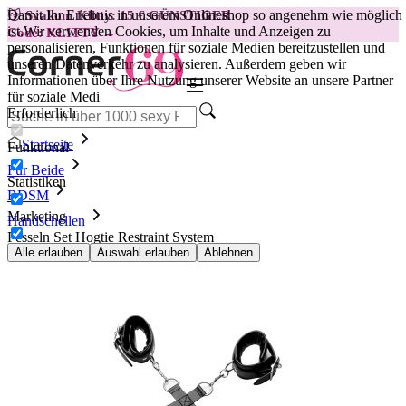
Damit Ihr Erlebnis in unserem Onlineshop so angenehm wie möglich
😽
Svakom Klitty: 15 € GÜNSTIGER
ist.
Wir verwenden Cookies, um Inhalte und Anzeigen zu
Code: KLITTY →
personalisieren, Funktionen für soziale Medien bereitzustellen und
unseren Datenverkehr zu analysieren. Außerdem geben wir
Informationen über Ihre Nutzung unserer Website an unsere Partner
für soziale Medi
Erforderlich
Startseite
Funktional
Für Beide
Statistiken
BDSM
Marketing
Handschellen
Fesseln Set Hogtie Restraint System
Alle erlauben
Auswahl erlauben
Ablehnen