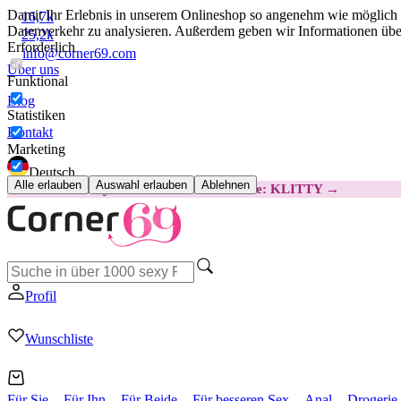
Damit Ihr Erlebnis in unserem Onlineshop so angenehm wie möglich i
16,7k
Datenverkehr zu analysieren. Außerdem geben wir Informationen über
25,2k
Erforderlich
info@corner69.com
Über uns
Funktional
Blog
Statistiken
Kontakt
Marketing
Deutsch
Alle erlauben
Auswahl erlauben
Ablehnen
😽
Svakom Klitty: 15 € GÜNSTIGER
Code: KLITTY →
Profil
Wunschliste
Für Sie
Für Ihn
Für Beide
Für besseren Sex
Anal
Drogerie