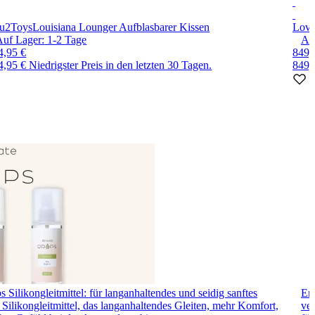
u2Toys
Louisiana Lounger Aufblasbarer Kissen
Love
Auf Lager:
1-2
Tage
Au
4,95 €
849,
4,95 €
Niedrigster Preis in den letzten 30 Tagen.
849,
 Silikongleitmittel: für langanhaltendes und seidig sanftes
Ero
Silikongleitmittel, das langanhaltendes Gleiten, mehr Komfort,
ver