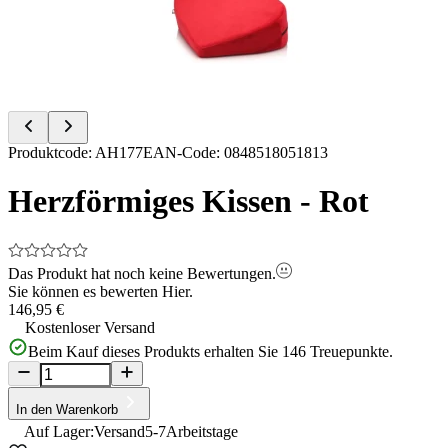
Item
Produktcode
:
AH177
EAN-Code
:
0848518051813
1
of
Herzförmiges Kissen - Rot
10
Das Produkt hat noch keine Bewertungen.
Sie können es bewerten
Hier.
146,95 €
Kostenloser Versand
Beim Kauf dieses Produkts erhalten Sie
146
Treuepunkte.
In den Warenkorb
Auf Lager:
Versand
5-7
Arbeitstage