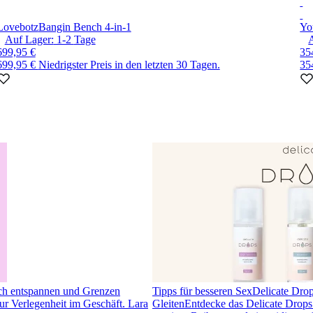
Lovebotz
Bangin Bench 4-in-1
Yo
Auf Lager:
1-2
Tage
699,95 €
35
699,95 €
Niedrigster Preis in den letzten 30 Tagen.
35
ch entspannen und Grenzen
Tipps für besseren Sex
Delicate Drops
r Verlegenheit im Geschäft. Lara
Gleiten
Entdecke das Delicate Drops 