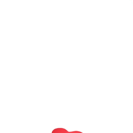
Item
1
of
10