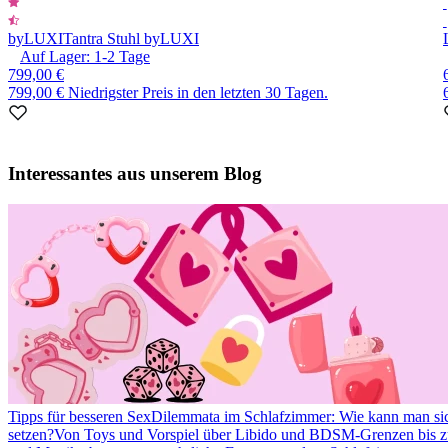
byLUXI
Tantra Stuhl byLUXI
Auf Lager:
1-2
Tage
799,00 €
799,00 €
Niedrigster Preis in den letzten 30 Tagen.
Item
1
Interessantes aus unserem Blog
of
10
Tipps für besseren Sex
Dilemmata im Schlafzimmer: Wie kann man si
setzen?
Von Toys und Vorspiel über Libido und BDSM-Grenzen bis zu