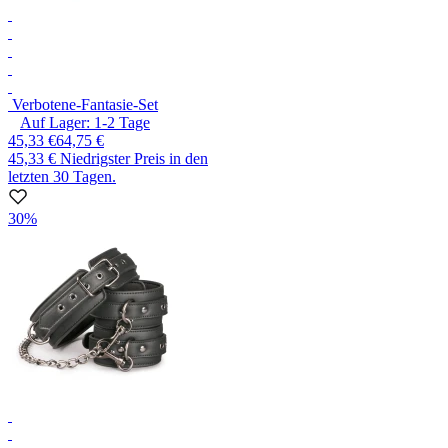
Verbotene-Fantasie-Set
Auf Lager:
1-2
Tage
45,33 €
64,75 €
45,33 €
Niedrigster Preis in den
letzten 30 Tagen.
30%