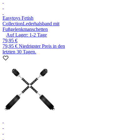
Easytoys Fetish
Collection
Lederhalsband mit
Fußgelenkmanschetten
Auf Lager:
1-2
Tage
79,95 €
79,95 €
Niedrigster Preis in den
letzten 30 Tagen.