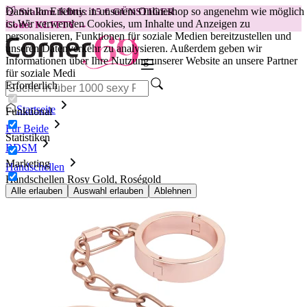
Damit Ihr Erlebnis in unserem Onlineshop so angenehm wie möglich
😽
Svakom Klitty: 15 € GÜNSTIGER
ist.
Wir verwenden Cookies, um Inhalte und Anzeigen zu
Code: KLITTY →
personalisieren, Funktionen für soziale Medien bereitzustellen und
unseren Datenverkehr zu analysieren. Außerdem geben wir
Informationen über Ihre Nutzung unserer Website an unsere Partner
für soziale Medi
Erforderlich
Startseite
Funktional
Für Beide
Statistiken
BDSM
Marketing
Handschellen
Handschellen Rosy Gold, Roségold
Alle erlauben
Auswahl erlauben
Ablehnen