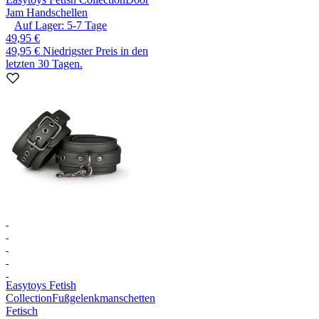
Jam Handschellen
Auf Lager:
5-7
Tage
49,95 €
49,95 €
Niedrigster Preis in den
letzten 30 Tagen.
Easytoys Fetish
Collection
Fußgelenkmanschetten
Fetisch