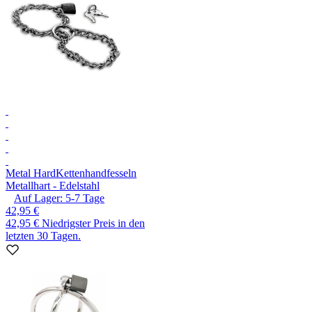
Metal Hard
Kettenhandfesseln
Metallhart - Edelstahl
Auf Lager:
5-7
Tage
42,95 €
42,95 €
Niedrigster Preis in den
letzten 30 Tagen.