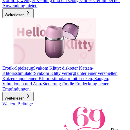
Komfort, weniger Reibung und ein seidig sanftes Gefühl bei der
Anwendung bietet.
Weiterlesen
Erotik-Spielzeug
Svakom Klitty: diskreter Katzen-
Klitorisstimulator
Svakom Klitty verbirgt unter einer verspielten
Katzenkappe einen Klitorisstimulator mit Lecken, Saugen,
Vibrationen und App-Steuerung für die Entdeckung neuer
Empfindungen.
Weiterlesen
Weitere Beiträge
Der