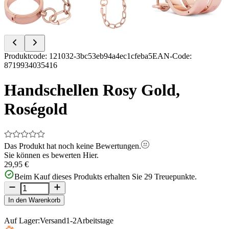
Item
Produktcode
:
121032-3bc53eb94a4ec1cfeba5
EAN-Code
:
1
8719934035416
of
9
Handschellen Rosy Gold,
Roségold
Das Produkt hat noch keine Bewertungen.
Sie können es bewerten
Hier.
29,95 €
Beim Kauf dieses Produkts erhalten Sie
29
Treuepunkte.
In den Warenkorb
Auf Lager:
Versand
1-2
Arbeitstage