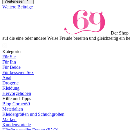
Weiterlesen
Item
Weitere Beiträge
1
of
3
Der Shop 
auf die eine oder andere Weise Freude bereiten und gleichzeitig ein 
Kategorien
Für Sie
Für Ihn
Für Beide
Für besseren Sex
Anal
Drogerie
Kleidung
Hervorgehoben
Hilfe und Tipps
Blog Corner69
Materialien
Kleidergrößen und Schuchgrößen
Marken
Kundenvorteile
Häufig gestellte Fragen (FAQ)