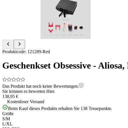
of
6
Item
Produktcode
:
121289-Red
1
of
Geschenkset Obsessive - Aliosa,
6
Das Produkt hat noch keine Bewertungen.
Sie können es bewerten
Hier.
138,95 €
Kostenloser Versand
Beim Kauf dieses Produkts erhalten Sie
138
Treuepunkte.
Größe
S/M
L/XL