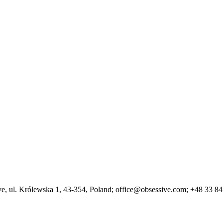
ve
, ul. Królewska 1
, 43-354
, Poland;
office@obsessive.com;
+48 33 84