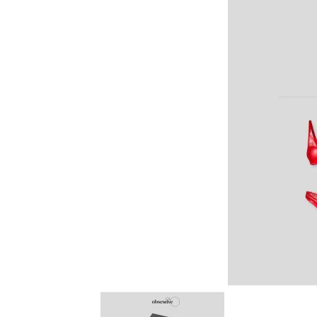
Item
1