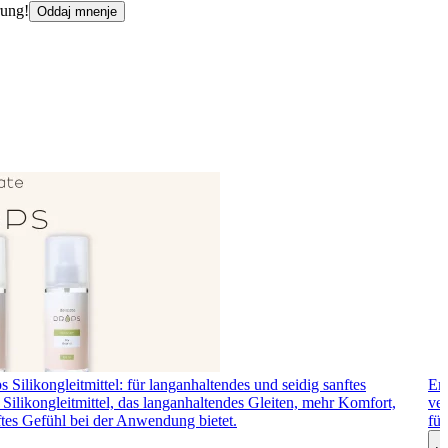
rung!
Oddaj mnenje
 Silikongleitmittel: für langanhaltendes und seidig sanftes
Ero
Silikongleitmittel, das langanhaltendes Gleiten, mehr Komfort,
ver
ftes Gefühl bei der Anwendung bietet.
fü