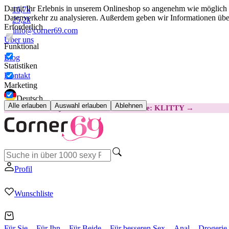
Damit Ihr Erlebnis in unserem Onlineshop so angenehm wie möglich i
16,7k
Datenverkehr zu analysieren. Außerdem geben wir Informationen über
25,2k
Erforderlich
info@corner69.com
Über uns
Funktional
Blog
Statistiken
Kontakt
Marketing
Deutsch
Alle erlauben
Auswahl erlauben
Ablehnen
😽
Svakom Klitty: 15 € GÜNSTIGER
Code: KLITTY →
Profil
Wunschliste
Für Sie
Für Ihn
Für Beide
Für besseren Sex
Anal
Drogerie