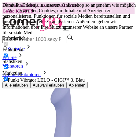
Damit Ihr Erlebnis in unserem Onlineshop so angenehm wie möglich
😽
Svakom Klitty: 15 € GÜNSTIGER
ist.
Wir verwenden Cookies, um Inhalte und Anzeigen zu
Code: KLITTY →
personalisieren, Funktionen für soziale Medien bereitzustellen und
unseren Datenverkehr zu analysieren. Außerdem geben wir
Informationen über Ihre Nutzung unserer Website an unsere Partner
für soziale Medi
Erforderlich
Startseite
Funktional
Für Sie
Statistiken
Vibratoren
Marketing
G-Punkt Vibratoren
G-Punkt Vibrator LELO - GIGI™ 3, Blau
Alle erlauben
Auswahl erlauben
Ablehnen