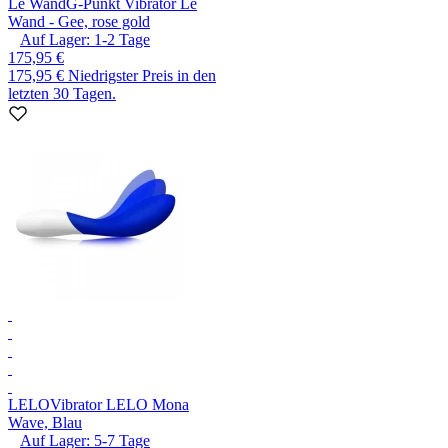
Le Wand
G-Punkt Vibrator Le
Wand - Gee, rose gold
Auf Lager:
1-2
Tage
175,95 €
175,95 €
Niedrigster Preis in den
letzten 30 Tagen.
LELO
Vibrator LELO Mona
Wave, Blau
Auf Lager:
5-7
Tage