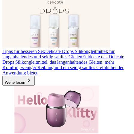
Tipps für besseren Sex
Delicate Drops Silikongleitmittel: für
langanhaltendes und seidig sanftes Gleiten
Entdecke das Delicate
Drops Silikongleitmittel, das langanhaltendes Gleiten, mehr
Komfort, weniger Reibung und ein seidig sanftes Gefühl bei der
Anwendung bietet.
Weiterlesen