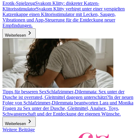
Erotik-Spielzeug
Svakom Klitty: diskreter Katzen-
Klitorisstimulator
Svakom Klitty verbirgt unter einer verspielten
Katzenkappe einen Klitorisstimulator mit Lecken, Saugen,
Vibrationen und App-Steuerung für die Entdeckung neuer
Empfindungen.
Weiterlesen
Tipps für besseren Sex
Schlafzimmer-Dilemmata: Sex unter der
Dusche ist overrated, Gleitmittel dagegen unterschätzt?
In der neuen
Folge von Schlafzimmer-Dilemmata beantworten Lara und Monika
Fragen zu Sex unter der Dusche, Gleitmittel, Analsex, Toys,
Schwangerschaft und der Entdeckung der eigenen Wünsche.
Weiterlesen
Weitere Beiträge