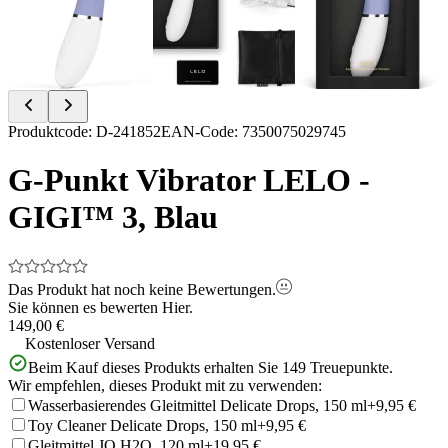
Item
Produktcode
:
D-241852
EAN-Code
:
7350075029745
1
of
G-Punkt Vibrator LELO -
4
GIGI™ 3, Blau
Das Produkt hat noch keine Bewertungen.
Sie können es bewerten
Hier.
149,00 €
Kostenloser Versand
Beim Kauf dieses Produkts erhalten Sie
149
Treuepunkte.
Wir empfehlen, dieses Produkt mit zu verwenden:
Wasserbasierendes Gleitmittel Delicate Drops, 150 ml
+9,95 €
Toy Cleaner Delicate Drops, 150 ml
+9,95 €
Gleitmittel JO H2O, 120 ml
+19,95 €