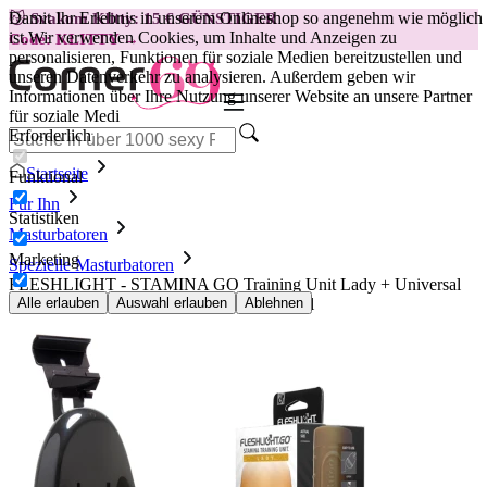
Damit Ihr Erlebnis in unserem Onlineshop so angenehm wie möglich
😽
Svakom Klitty: 15 € GÜNSTIGER
ist.
Wir verwenden Cookies, um Inhalte und Anzeigen zu
Code: KLITTY →
personalisieren, Funktionen für soziale Medien bereitzustellen und
unseren Datenverkehr zu analysieren. Außerdem geben wir
Informationen über Ihre Nutzung unserer Website an unsere Partner
für soziale Medi
Erforderlich
Startseite
Funktional
Für Ihn
Statistiken
Masturbatoren
Marketing
Spezielle Masturbatoren
FLESHLIGHT - STAMINA GO Training Unit Lady + Universal
Launch + AQUA QUALITY Gleitgel 50 ml
Alle erlauben
Auswahl erlauben
Ablehnen