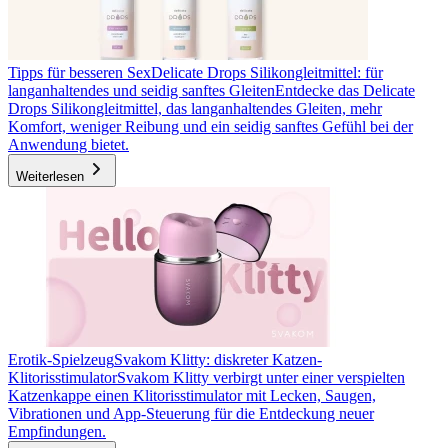
Tipps für besseren Sex
Delicate Drops Silikongleitmittel: für
langanhaltendes und seidig sanftes Gleiten
Entdecke das Delicate
Drops Silikongleitmittel, das langanhaltendes Gleiten, mehr
Komfort, weniger Reibung und ein seidig sanftes Gefühl bei der
Anwendung bietet.
Weiterlesen
Erotik-Spielzeug
Svakom Klitty: diskreter Katzen-
Klitorisstimulator
Svakom Klitty verbirgt unter einer verspielten
Katzenkappe einen Klitorisstimulator mit Lecken, Saugen,
Vibrationen und App-Steuerung für die Entdeckung neuer
Empfindungen.