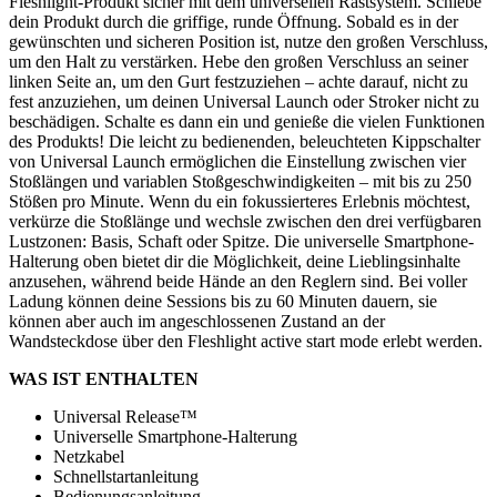
Fleshlight-Produkt sicher mit dem universellen Rastsystem. Schiebe
dein Produkt durch die griffige, runde Öffnung. Sobald es in der
gewünschten und sicheren Position ist, nutze den großen Verschluss,
um den Halt zu verstärken. Hebe den großen Verschluss an seiner
linken Seite an, um den Gurt festzuziehen – achte darauf, nicht zu
fest anzuziehen, um deinen Universal Launch oder Stroker nicht zu
beschädigen. Schalte es dann ein und genieße die vielen Funktionen
des Produkts! Die leicht zu bedienenden, beleuchteten Kippschalter
von Universal Launch ermöglichen die Einstellung zwischen vier
Stoßlängen und variablen Stoßgeschwindigkeiten – mit bis zu 250
Stößen pro Minute. Wenn du ein fokussierteres Erlebnis möchtest,
verkürze die Stoßlänge und wechsle zwischen den drei verfügbaren
Lustzonen: Basis, Schaft oder Spitze. Die universelle Smartphone-
Halterung oben bietet dir die Möglichkeit, deine Lieblingsinhalte
anzusehen, während beide Hände an den Reglern sind. Bei voller
Ladung können deine Sessions bis zu 60 Minuten dauern, sie
können aber auch im angeschlossenen Zustand an der
Wandsteckdose über den Fleshlight active start mode erlebt werden.
WAS IST ENTHALTEN
Universal Release™
Universelle Smartphone-Halterung
Netzkabel
Schnellstartanleitung
Bedienungsanleitung