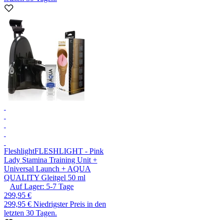
Fleshlight
FLESHLIGHT - Pink
Lady Stamina Training Unit +
Universal Launch + AQUA
QUALITY Gleitgel 50 ml
Auf Lager:
5-7
Tage
299,95 €
299,95 €
Niedrigster Preis in den
letzten 30 Tagen.