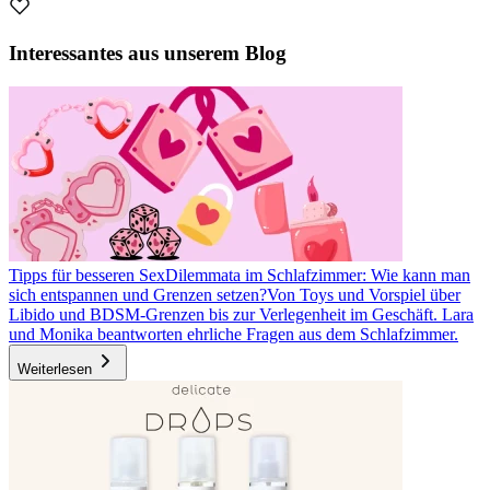
Interessantes aus unserem Blog
Tipps für besseren Sex
Dilemmata im Schlafzimmer: Wie kann man
sich entspannen und Grenzen setzen?
Von Toys und Vorspiel über
Libido und BDSM-Grenzen bis zur Verlegenheit im Geschäft. Lara
und Monika beantworten ehrliche Fragen aus dem Schlafzimmer.
Weiterlesen