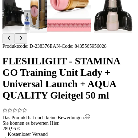
Item
Produktcode
:
D-238376
EAN-Code
:
8435565956028
1
of
FLESHLIGHT - STAMINA
4
GO Training Unit Lady +
Universal Launch + AQUA
QUALITY Gleitgel 50 ml
Das Produkt hat noch keine Bewertungen.
Sie können es bewerten
Hier.
289,95 €
Kostenloser Versand